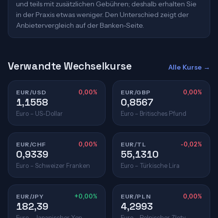
und teils mit zusätzlichen Gebühren; deshalb erhalten Sie
in der Praxis etwas weniger. Den Unterschied zeigt der
Anbietervergleich auf der Banken-Seite.
Verwandte Wechselkurse
Alle Kurse →
EUR/USD
0,00%
EUR/GBP
0,00%
1,1558
0,8567
Euro – US-Dollar
Euro – Britisches Pfund
EUR/CHF
0,00%
EUR/TL
-0,02%
0,9339
55,1310
Euro – Schweizer Franken
Euro – Türkische Lira
EUR/JPY
+0,00%
EUR/PLN
0,00%
182,39
4,2993
Euro – Japanischer Yen
Euro – Polnischer Zloty