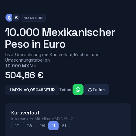
$
€
MXN/EUR
10.000 Mexikanischer
Peso in Euro
Live-Umrechnung mit Kursverlauf, Rechner und
Umrechnungstabellen.
10.000 MXN =
504,86
€
1 MXN =
0,050486
EUR
Teilen:
Teilen
Kursverlauf
Interbanken-Mittelkurs · MXN/EUR
1T
1W
1M
1J
5J