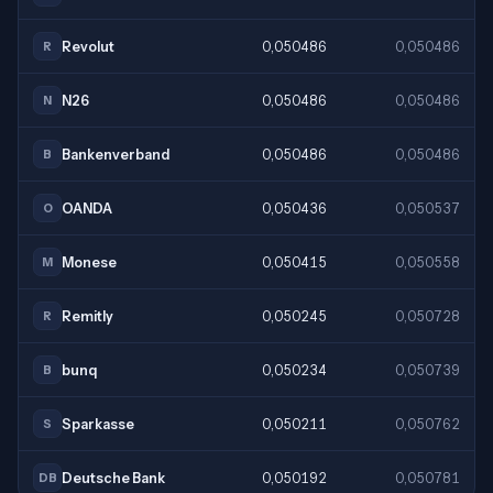
Revolut
0,050486
0,050486
R
N26
0,050486
0,050486
N
Bankenverband
0,050486
0,050486
B
OANDA
0,050436
0,050537
O
Monese
0,050415
0,050558
M
Remitly
0,050245
0,050728
R
bunq
0,050234
0,050739
B
Sparkasse
0,050211
0,050762
S
Deutsche Bank
0,050192
0,050781
DB