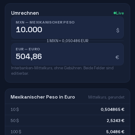
Umrechnen
Live
MXN — MEXIKANISCHER PESO
$
1 MXN = 0,050486 EUR
EUR — EURO
€
Interbanken-Mittelkurs, ohne Gebühren. Beide Felder sind
editierbar.
Mexikanischer Peso in Euro
Mittelkurs, gerundet
10 $
0,504865 €
50 $
2,5243 €
100 $
5,0486 €