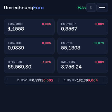
Umrechnung
Euro
☾
Live
0,00%
0,00%
EUR/USD
EUR/GBP
1,1558
0,8567
0,00%
+0,07%
EUR/CHF
EUR/TL
0,9339
55,1808
-1,32%
0,00%
BTC/EUR
XAU/EUR
55.569,30
3.756,24
0%
0,9339
0,00%
182,39
0,00%
EUR/CHF
EUR/JPY
EUR/