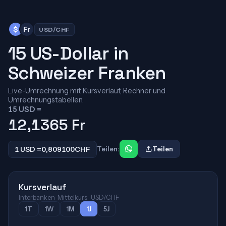
$
Fr
USD/CHF
15 US-Dollar in
Schweizer Franken
Live-Umrechnung mit Kursverlauf, Rechner und
Umrechnungstabellen.
15 USD =
12,1365
Fr
1 USD =
0,809100
CHF
Teilen:
Teilen
Kursverlauf
Interbanken-Mittelkurs · USD/CHF
1T
1W
1M
1J
5J