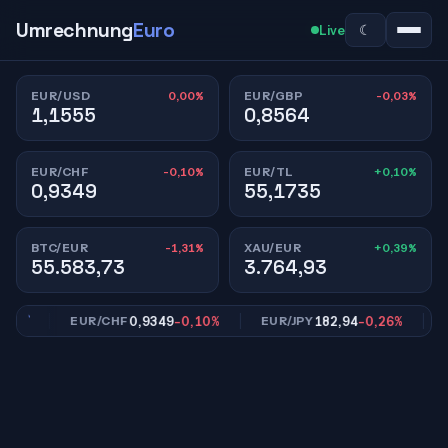
Umrechnung
Euro
☾
Live
0,00%
-0,03%
EUR/USD
EUR/GBP
1,1555
0,8564
-0,10%
+0,10%
EUR/CHF
EUR/TL
0,9349
55,1735
-1,31%
+0,39%
BTC/EUR
XAU/EUR
55.583,73
3.764,93
3%
0,9349
-0,10%
182,94
-0,26%
EUR/CHF
EUR/JPY
EU