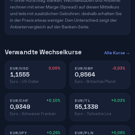
— ohne Aufschlag. Banken, Wechselstuben und Anbieter
rechnen mit einer Marge (Spread) auf diesen Mittelkurs
und teils mit zusätzlichen Gebühren; deshalb erhalten Sie
in der Praxis etwas weniger. Den Unterschied zeigt der
Anbietervergleich auf der Banken-Seite.
Verwandte Wechselkurse
Alle Kurse →
EUR/USD
0,00%
EUR/GBP
-0,03%
1,1555
0,8564
Euro – US-Dollar
Euro – Britisches Pfund
EUR/CHF
+0,10%
EUR/TL
+0,03%
0,9349
55,1338
Euro – Schweizer Franken
Euro – Türkische Lira
EUR/JPY
+0,26%
EUR/PLN
+0,06%