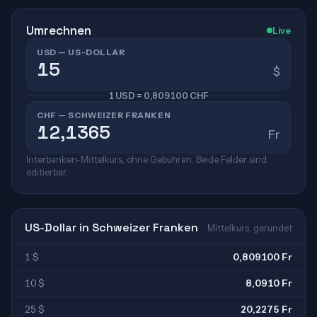
Umrechnen
Live
USD — US-DOLLAR
$
1 USD = 0,809100 CHF
CHF — SCHWEIZER FRANKEN
Fr
Interbanken-Mittelkurs, ohne Gebühren. Beide Felder sind
editierbar.
US-Dollar in Schweizer Franken
Mittelkurs, gerundet
1 $
0,809100 Fr
10 $
8,0910 Fr
25 $
20,2275 Fr