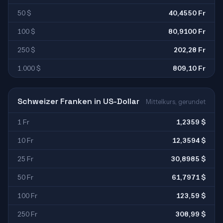
50 $
40,4550 Fr
100 $
80,9100 Fr
250 $
202,28 Fr
1.000 $
809,10 Fr
Schweizer Franken in US-Dollar
Mittelkurs, gerundet
1 Fr
1,2359 $
10 Fr
12,3594 $
25 Fr
30,8985 $
50 Fr
61,7971 $
100 Fr
123,59 $
250 Fr
308,99 $