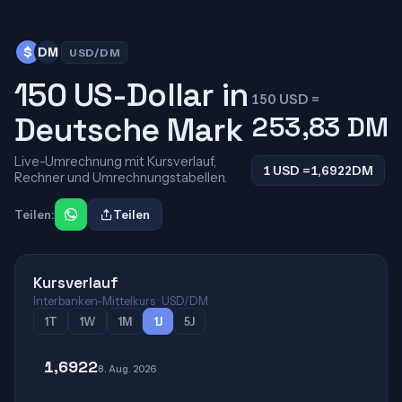
$
DM
USD/DM
150 US-Dollar in
150 USD =
Deutsche Mark
253,83
DM
Live-Umrechnung mit Kursverlauf,
1 USD =
1,6922
DM
Rechner und Umrechnungstabellen.
Teilen:
Teilen
Kursverlauf
Interbanken-Mittelkurs · USD/DM
1T
1W
1M
1J
5J
1,6922
8. Aug. 2026