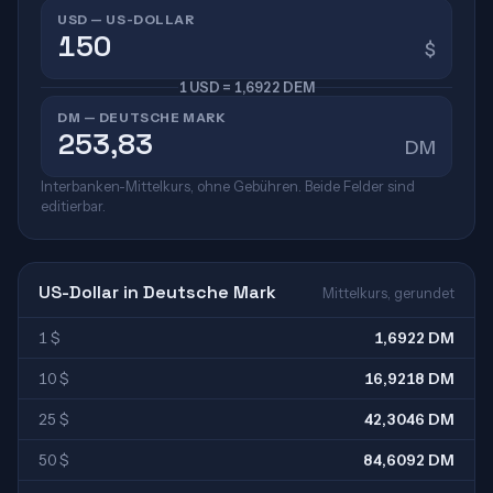
USD — US-DOLLAR
$
1 USD = 1,6922 DEM
DM — DEUTSCHE MARK
DM
Interbanken-Mittelkurs, ohne Gebühren. Beide Felder sind
editierbar.
US-Dollar in Deutsche Mark
Mittelkurs, gerundet
1 $
1,6922 DM
10 $
16,9218 DM
25 $
42,3046 DM
50 $
84,6092 DM