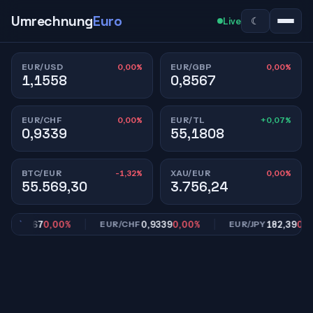
Umrechnung
Euro
☾
Live
0,00%
0,00%
EUR/USD
EUR/GBP
1,1558
0,8567
0,00%
+0,07%
EUR/CHF
EUR/TL
0,9339
55,1808
-1,32%
0,00%
BTC/EUR
XAU/EUR
55.569,30
3.756,24
0,8567
0,00%
0,9339
0,00%
182,39
0,00%
EUR/CHF
EUR/JPY