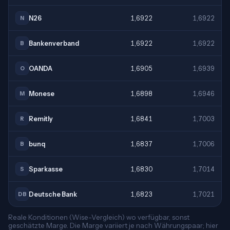
N26
1,6922
1,6922
N
Bankenverband
1,6922
1,6922
B
OANDA
1,6905
1,6939
O
Monese
1,6898
1,6946
M
Remitly
1,6841
1,7003
R
bunq
1,6837
1,7006
B
Sparkasse
1,6830
1,7014
S
Deutsche Bank
1,6823
1,7021
DB
Reale Konditionen (Wise-Vergleich) wo verfügbar, sonst
geschätzte Marge. Die Marge variiert je nach Währungspaar; hier