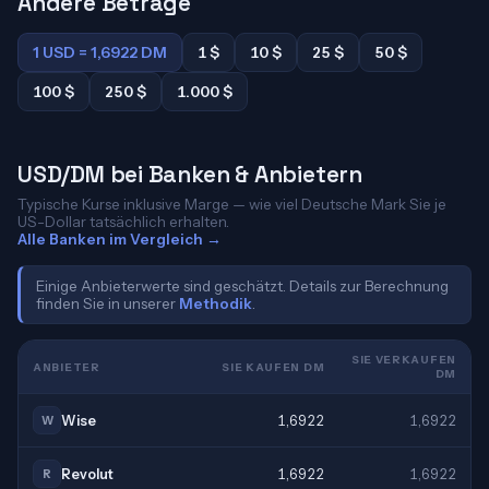
Andere Beträge
1 USD = 1,6922 DM
1 $
10 $
25 $
50 $
100 $
250 $
1.000 $
USD/DM bei Banken & Anbietern
Typische Kurse inklusive Marge — wie viel Deutsche Mark Sie je
US-Dollar tatsächlich erhalten.
Alle Banken im Vergleich →
Einige Anbieterwerte sind geschätzt. Details zur Berechnung
finden Sie in unserer
Methodik
.
SIE VERKAUFEN
ANBIETER
SIE KAUFEN DM
DM
Wise
1,6922
1,6922
W
Revolut
1,6922
1,6922
R