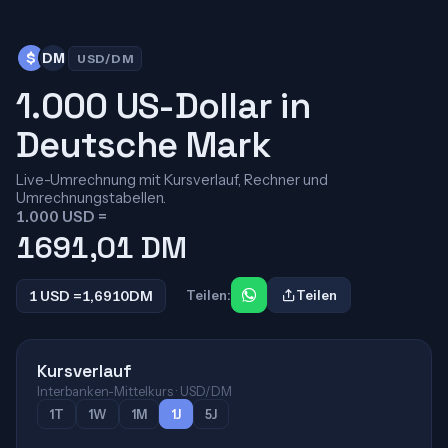
$
DM
USD/DM
1.000 US-Dollar in
Deutsche Mark
Live-Umrechnung mit Kursverlauf, Rechner und
Umrechnungstabellen.
1.000 USD =
1691,01
DM
1 USD =
1,6910
DM
Teilen:
Teilen
Kursverlauf
Interbanken-Mittelkurs · USD/DM
1T
1W
1M
1J
5J