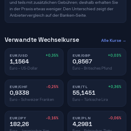
und teils mit zusätzlichen Gebühren; deshalb erhalten Sie
in der Praxis etwas weniger. Den Unterschied zeigt der
Anbietervergleich auf der Banken-Seite.
Verwandte Wechselkurse
Alle Kurse →
EUR/USD
+0,35%
EUR/GBP
+0,03%
1,1564
0,8567
Euro – US-Dollar
Euro – Britisches Pfund
EUR/CHF
-0,25%
EUR/TL
+0,36%
0,9338
55,1451
Euro – Schweizer Franken
Euro – Türkische Lira
EUR/JPY
-0,16%
EUR/PLN
-0,06%
182,26
4,2981
Euro – Japanischer Yen
Euro – Polnischer Zloty