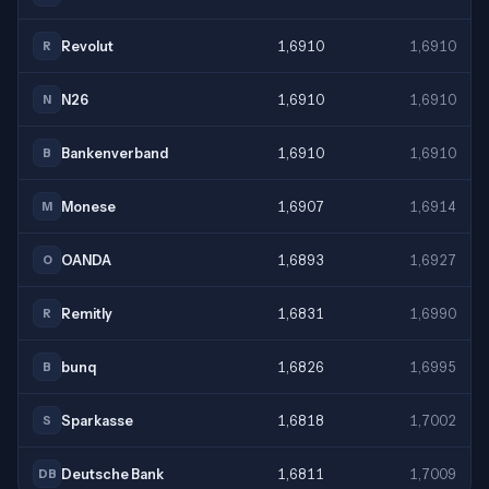
Revolut
1,6910
1,6910
R
N26
1,6910
1,6910
N
Bankenverband
1,6910
1,6910
B
Monese
1,6907
1,6914
M
OANDA
1,6893
1,6927
O
Remitly
1,6831
1,6990
R
bunq
1,6826
1,6995
B
Sparkasse
1,6818
1,7002
S
Deutsche Bank
1,6811
1,7009
DB