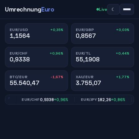
Umrechnung
Euro
☾
Live
+0,35%
+0,03%
EUR/USD
EUR/GBP
1,1564
0,8567
+0,96%
+0,44%
EUR/CHF
EUR/TL
0,9338
55,1908
-1,67%
+1,77%
BTC/EUR
XAU/EUR
55.540,47
3.755,07
3%
0,9338
+0,96%
182,26
+0,86%
EUR/CHF
EUR/JPY
EU