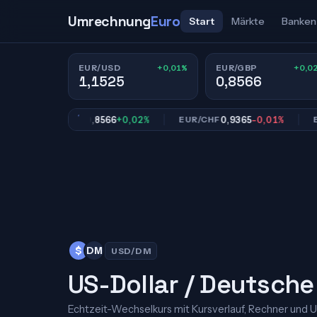
Umrechnung
Euro
Start
Märkte
Banken
+0,01%
+0,0
EUR/USD
EUR/GBP
1,1525
0,8566
0,8566
+0,02%
0,9365
-0,01%
EUR/GBP
EUR/CHF
EUR/J
$
DM
USD/DM
US-Dollar / Deutsch
Echtzeit-Wechselkurs mit Kursverlauf, Rechner und 