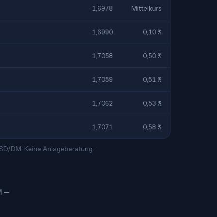
1,6978
Mittelkurs
1,6990
0,10 %
1,7058
0,50 %
1,7059
0,51 %
1,7062
0,53 %
1,7071
0,58 %
 USD/DM. Keine Anlageberatung.
DM —