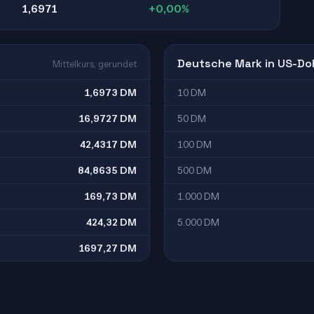
1,6971
+0,00%
Deutsche Mark in US-Dol
Mittelkurs, gerundet
1,6973 DM
10 DM
16,9727 DM
50 DM
42,4317 DM
100 DM
84,8635 DM
500 DM
169,73 DM
1.000 DM
424,32 DM
5.000 DM
1697,27 DM