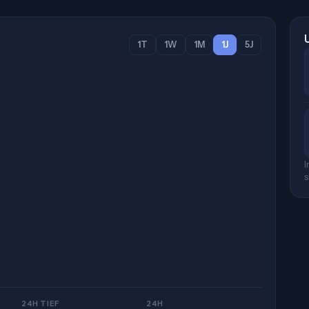
1T
1W
1M
1J
5J
I
s
24H TIEF
24H