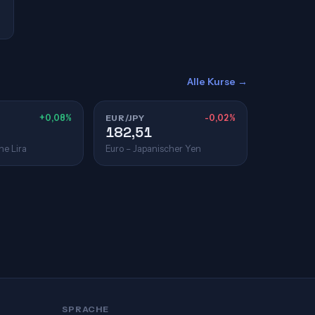
Alle Kurse →
+0,08%
EUR/JPY
-0,02%
182,51
he Lira
Euro – Japanischer Yen
SPRACHE