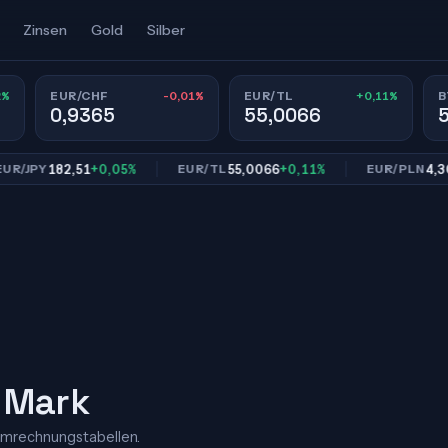
Zinsen
Gold
Silber
2%
-0,01%
+0,11%
EUR/CHF
EUR/TL
B
0,9365
55,0066
182,51
+0,05%
55,0066
+0,11%
4,3031
-
PY
EUR/TL
EUR/PLN
e Mark
Umrechnungstabellen.