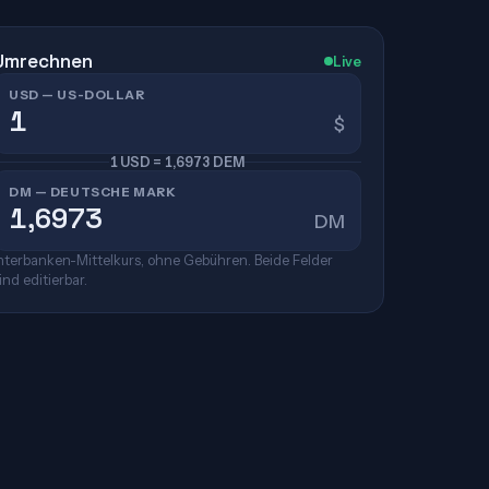
Umrechnen
Live
USD — US-DOLLAR
$
1 USD = 1,6973 DEM
DM — DEUTSCHE MARK
DM
nterbanken-Mittelkurs, ohne Gebühren. Beide Felder
ind editierbar.