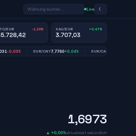
☾
Live
-1,33%
+0,47%
TC/EUR
XAU/EUR
55.728,42
3.707,03
0,03%
7,7760
+0,04%
1,6160
-0,04%
EUR/CNY
EUR/CAD
1,6973
▲ +0,00%
aktualisiert sekündlich