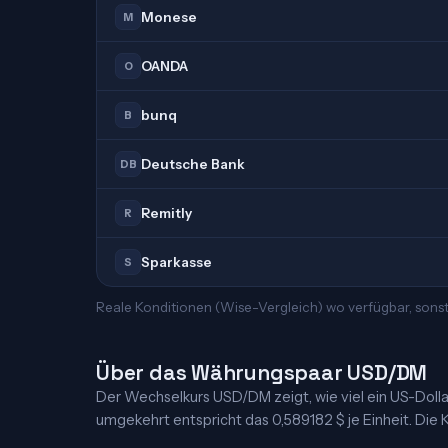
Monese
M
OANDA
O
bunq
B
Deutsche Bank
DB
Remitly
R
Sparkasse
S
Reale Konditionen (Wise-Vergleich) wo verfügbar, sons
Über das Währungspaar USD/DM
Der Wechselkurs USD/DM zeigt, wie viel ein US-Dollar 
umgekehrt entspricht das 0,589182 $ je Einheit. Die K