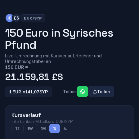
€
£S
EUR/SYP
150 Euro in Syrisches
Pfund
Live-Umrechnung mit Kursverlauf, Rechner und
Umrechnungstabellen.
150 EUR =
21.159,81
£S
1 EUR =
141,07
SYP
Teilen:
Teilen
Kursverlauf
Interbanken-Mittelkurs · EUR/SYP
1T
1W
1M
1J
5J