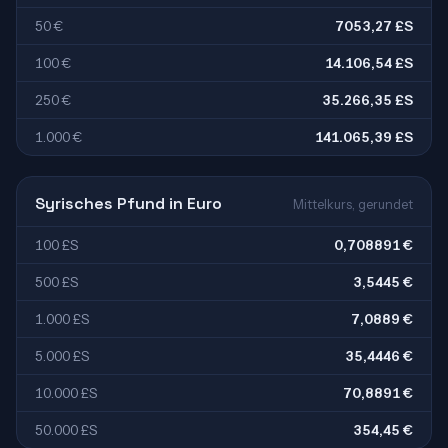
50 €
7053,27 £S
100 €
14.106,54 £S
250 €
35.266,35 £S
1.000 €
141.065,39 £S
Syrisches Pfund in Euro
Mittelkurs, gerundet
100 £S
0,708891 €
500 £S
3,5445 €
1.000 £S
7,0889 €
5.000 £S
35,4446 €
10.000 £S
70,8891 €
50.000 £S
354,45 €