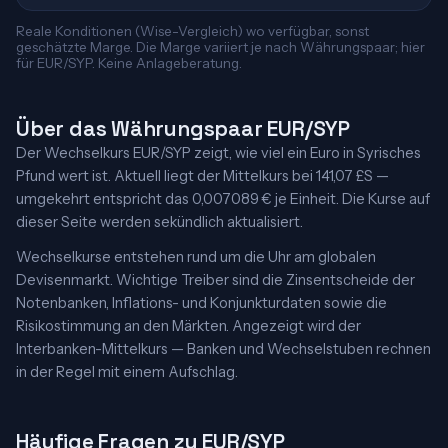
Reale Konditionen (Wise-Vergleich) wo verfügbar, sonst
geschätzte Marge. Die Marge variiert je nach Währungspaar; hier
für EUR/SYP. Keine Anlageberatung.
Über das Währungspaar EUR/SYP
Der Wechselkurs EUR/SYP zeigt, wie viel ein Euro in Syrisches
Pfund wert ist. Aktuell liegt der Mittelkurs bei 141,07 £S —
umgekehrt entspricht das 0,007089 € je Einheit. Die Kurse auf
dieser Seite werden sekündlich aktualisiert.
Wechselkurse entstehen rund um die Uhr am globalen
Devisenmarkt. Wichtige Treiber sind die Zinsentscheide der
Notenbanken, Inflations- und Konjunkturdaten sowie die
Risikostimmung an den Märkten. Angezeigt wird der
Interbanken-Mittelkurs — Banken und Wechselstuben rechnen
in der Regel mit einem Aufschlag.
Häufige Fragen zu EUR/SYP