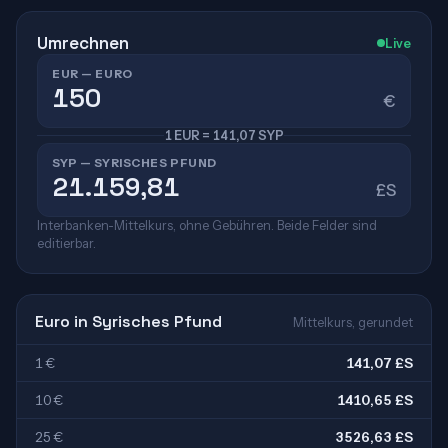
Umrechnen
Live
EUR — EURO
€
1 EUR = 141,07 SYP
SYP — SYRISCHES PFUND
£S
Interbanken-Mittelkurs, ohne Gebühren. Beide Felder sind
editierbar.
Euro in Syrisches Pfund
Mittelkurs, gerundet
1 €
141,07 £S
10 €
1410,65 £S
25 €
3526,63 £S