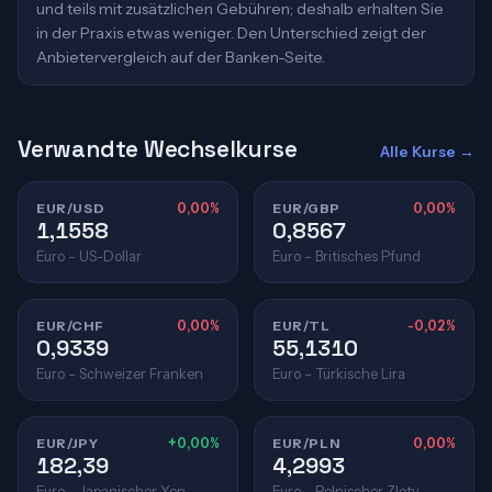
und teils mit zusätzlichen Gebühren; deshalb erhalten Sie
in der Praxis etwas weniger. Den Unterschied zeigt der
Anbietervergleich auf der Banken-Seite.
Verwandte Wechselkurse
Alle Kurse →
EUR/USD
0,00%
EUR/GBP
0,00%
1,1558
0,8567
Euro – US-Dollar
Euro – Britisches Pfund
EUR/CHF
0,00%
EUR/TL
-0,02%
0,9339
55,1310
Euro – Schweizer Franken
Euro – Türkische Lira
EUR/JPY
+0,00%
EUR/PLN
0,00%
182,39
4,2993
Euro – Japanischer Yen
Euro – Polnischer Zloty