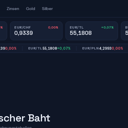
Zinsen
Gold
Silber
0%
0,00%
+0,07%
EUR/CHF
EUR/TL
B
0,9339
55,1808
00%
55,1808
+0,07%
4,2993
0,00%
EUR/TL
EUR/PLN
E
ischer Baht