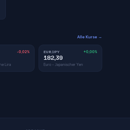
Alle Kurse →
-0,02%
EUR/JPY
+0,00%
182,39
he Lira
Euro – Japanischer Yen