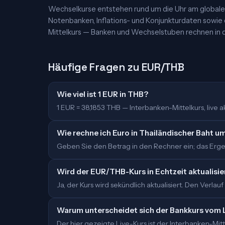
Wechselkurse entstehen rund um die Uhr am globalen
Notenbanken, Inflations- und Konjunkturdaten sowie
Mittelkurs — Banken und Wechselstuben rechnen in d
Häufige Fragen zu EUR/THB
Wie viel ist 1 EUR in THB?
1 EUR = 38,1853 THB — Interbanken-Mittelkurs, live akt
Wie rechne ich Euro in Thailändischer Baht u
Geben Sie den Betrag in den Rechner ein; das Ergeb
Wird der EUR/THB-Kurs in Echtzeit aktualisie
Ja, der Kurs wird sekündlich aktualisiert. Den Verlauf
Warum unterscheidet sich der Bankkurs vom 
Der hier gezeigte Live-Kurs ist der Interbanken-M