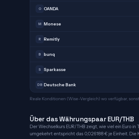
OANDA
O
Monese
M
Remitly
R
bunq
B
Sparkasse
S
Deutsche Bank
DB
Reale Konditionen (Wise-Vergleich) wo verfügbar, sonst
Über das Währungspaar EUR/THB
Der Wechselkurs EUR/THB zeigt, wie viel ein Euro in Th
umgekehrt entspricht das 0,026188 € je Einheit. Die K