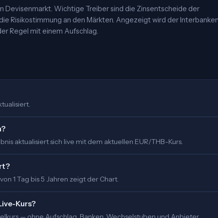
 Devisenmarkt. Wichtige Treiber sind die Zinsentscheide der
 die Risikostimmung an den Märkten. Angezeigt wird der Interbanke
er Regel mit einem Aufschlag.
ualisiert.
m?
nis aktualisiert sich live mit dem aktuellen EUR/THB-Kurs.
rt?
 von 1 Tag bis 5 Jahren zeigt der Chart.
Live-Kurs?
ittelkurs — ohne Aufschlag. Banken, Wechselstuben und Anbieter