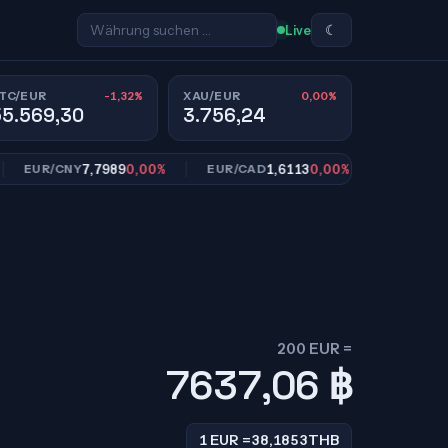
☾
Live
-1,32%
0,00%
TC/EUR
XAU/EUR
55.569,30
3.756,24
7,7989
0,00%
1,6113
0,00%
10,9
UR/CNY
EUR/CAD
EUR/SEK
200 EUR =
7637,06
฿
1 EUR =
38,1853
THB