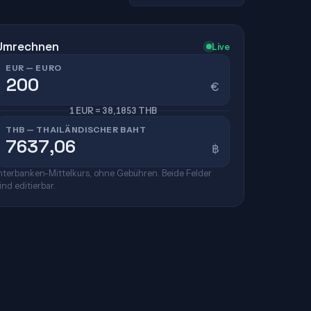
Umrechnen
Live
EUR — EURO
€
1 EUR = 38,1853 THB
THB — THAILÄNDISCHER BAHT
฿
nterbanken-Mittelkurs, ohne Gebühren. Beide Felder
ind editierbar.