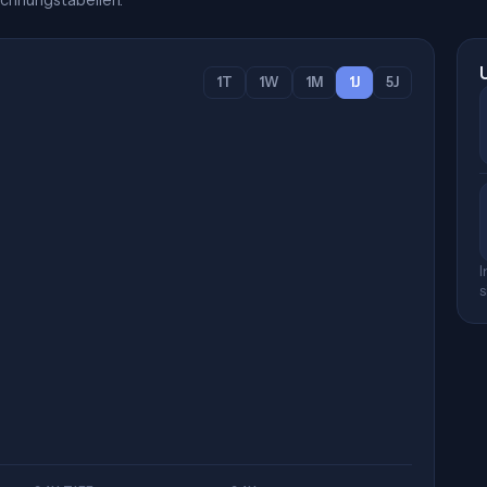
chnungstabellen.
1T
1W
1M
1J
5J
I
s