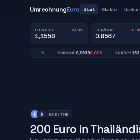
Umrechnung
Euro
Start
Märkte
Banken
0,00%
0,0
EUR/USD
EUR/GBP
1,1558
0,8567
0,8567
0,00%
0,9339
0,00%
182,39
0,
GBP
EUR/CHF
EUR/JPY
€
฿
EUR/THB
200 Euro in Thailänd