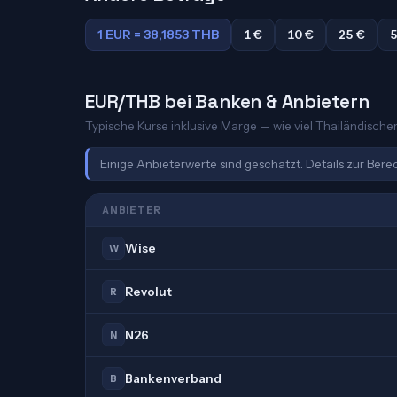
1 EUR = 38,1853 THB
1 €
10 €
25 €
5
EUR/THB bei Banken & Anbietern
Typische Kurse inklusive Marge — wie viel Thailändischer 
Einige Anbieterwerte sind geschätzt. Details zur Ber
ANBIETER
Wise
W
Revolut
R
N26
N
Bankenverband
B