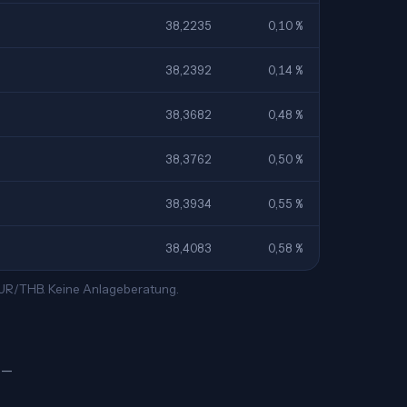
38,2235
0,10 %
38,2392
0,14 %
38,3682
0,48 %
38,3762
0,50 %
38,3934
0,55 %
38,4083
0,58 %
 EUR/THB. Keine Anlageberatung.
฿ —