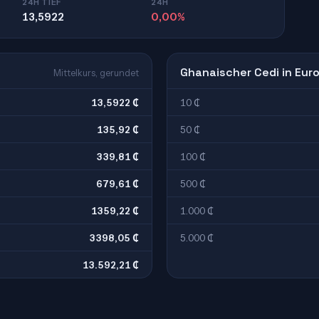
24H TIEF
24H
13,5922
0,00%
Ghanaischer Cedi in Eur
Mittelkurs, gerundet
13,5922 ₵
10 ₵
135,92 ₵
50 ₵
339,81 ₵
100 ₵
679,61 ₵
500 ₵
1359,22 ₵
1.000 ₵
3398,05 ₵
5.000 ₵
13.592,21 ₵