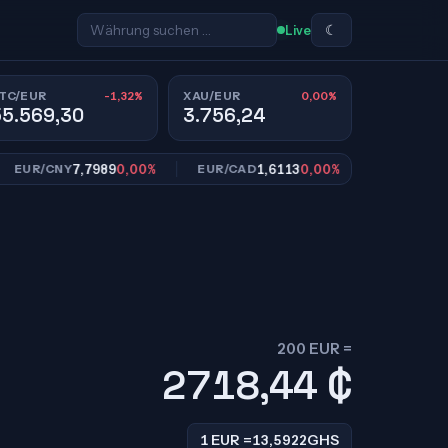
☾
Live
-1,32%
0,00%
TC/EUR
XAU/EUR
55.569,30
3.756,24
7,7989
0,00%
1,6113
0,00%
10,95
R/CNY
EUR/CAD
EUR/SEK
200 EUR =
2718,44
₵
1 EUR =
13,5922
GHS