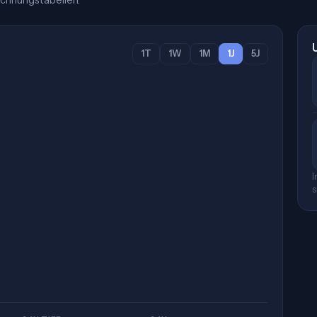
chnungstabellen.
1T
1W
1M
1J
5J
I
s