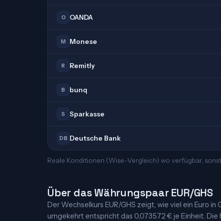
OANDA
O
Monese
M
Remitly
R
bunq
B
Sparkasse
S
Deutsche Bank
DB
Reale Konditionen (Wise-Vergleich) wo verfügbar, sons
Über das Währungspaar EUR/GHS
Der Wechselkurs EUR/GHS zeigt, wie viel ein Euro in G
umgekehrt entspricht das 0,073572 € je Einheit. Die K