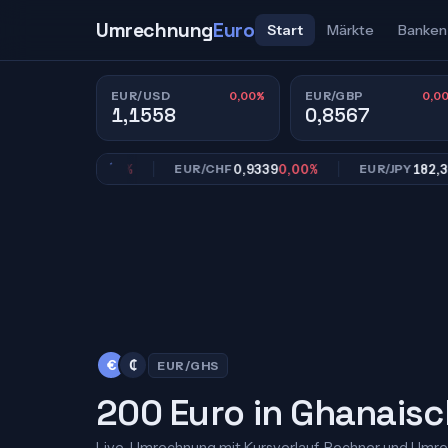
Umrechnung
Euro
Start
Märkte
Banken
0,00%
0,0
EUR/USD
EUR/GBP
1,1558
0,8567
0,8567
0,00%
0,9339
0,00%
182,39
0,0
BP
EUR/CHF
EUR/JPY
€
₵
EUR/GHS
200 Euro in Ghanaisc