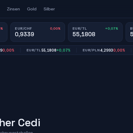
Zinsen
Gold
Silber
0%
0,00%
+0,07%
EUR/CHF
EUR/TL
B
0,9339
55,1808
0%
55,1808
+0,07%
4,2993
0,00%
EUR/TL
EUR/PLN
EU
her Cedi