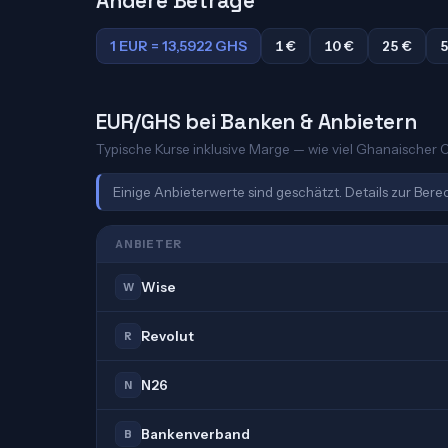
Andere Beträge
1 EUR = 13,5922 GHS
1 €
10 €
25 €
5
EUR/GHS bei Banken & Anbietern
Typische Kurse inklusive Marge — wie viel Ghanaischer Ce
Einige Anbieterwerte sind geschätzt. Details zur Ber
ANBIETER
Wise
W
Revolut
R
N26
N
Bankenverband
B