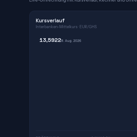
Live-Umrechnung mit Kursverlauf, Rechner und Umre
Kursverlauf
Interbanken-Mittelkurs · EUR/GHS
13,5922
8. Aug. 2026