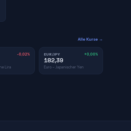
Alle Kurse →
-0,02%
EUR/JPY
+0,00%
182,39
he Lira
Euro – Japanischer Yen