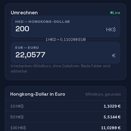
Umrechnen
Live
HKD — HONGKONG-DOLLAR
HK$
1 HKD = 0,110288 EUR
EUR — EURO
€
Interbanken-Mittelkurs, ohne Gebühren. Beide Felder sind
editierbar.
Hongkong-Dollar in Euro
Mittelkurs, gerundet
10 HK$
1,1029 €
50 HK$
5,5144 €
100 HK$
11,0288 €