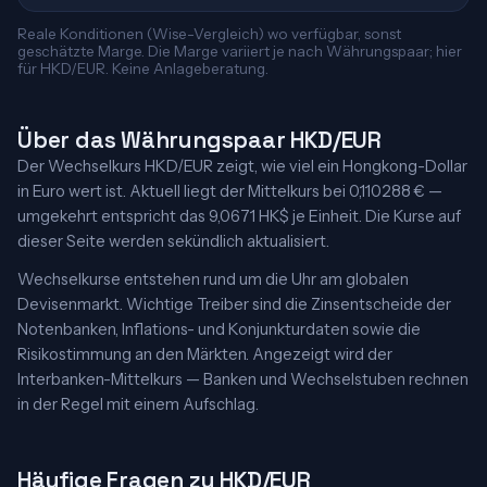
Reale Konditionen (Wise-Vergleich) wo verfügbar, sonst
geschätzte Marge. Die Marge variiert je nach Währungspaar; hier
für HKD/EUR. Keine Anlageberatung.
Über das Währungspaar HKD/EUR
Der Wechselkurs HKD/EUR zeigt, wie viel ein Hongkong-Dollar
in Euro wert ist. Aktuell liegt der Mittelkurs bei 0,110288 € —
umgekehrt entspricht das 9,0671 HK$ je Einheit. Die Kurse auf
dieser Seite werden sekündlich aktualisiert.
Wechselkurse entstehen rund um die Uhr am globalen
Devisenmarkt. Wichtige Treiber sind die Zinsentscheide der
Notenbanken, Inflations- und Konjunkturdaten sowie die
Risikostimmung an den Märkten. Angezeigt wird der
Interbanken-Mittelkurs — Banken und Wechselstuben rechnen
in der Regel mit einem Aufschlag.
Häufige Fragen zu HKD/EUR