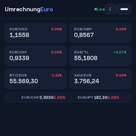
Umrechnung
Euro
☾
Live
0,00%
0,00%
EUR/USD
EUR/GBP
1,1558
0,8567
0,00%
+0,07%
EUR/CHF
EUR/TL
0,9339
55,1808
-1,32%
0,00%
BTC/EUR
XAU/EUR
55.569,30
3.756,24
0%
0,9339
0,00%
182,39
0,00%
EUR/CHF
EUR/JPY
EUR