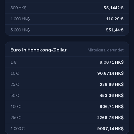
500 HK$
55,1442 €
1.000 HK$
110,29 €
5.000 HK$
551,44 €
Euro in Hongkong-Dollar
Mittelkurs, gerundet
1 €
9,0671 HK$
10 €
90,6714 HK$
25 €
226,68 HK$
50 €
453,36 HK$
100 €
906,71 HK$
250 €
2266,78 HK$
1.000 €
9067,14 HK$