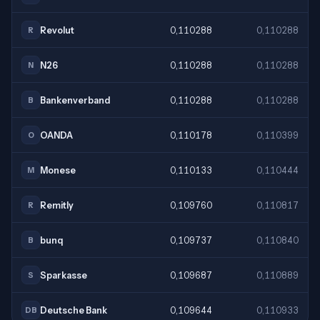
Revolut
0,110288
0,110288
R
N26
0,110288
0,110288
N
Bankenverband
0,110288
0,110288
B
OANDA
0,110178
0,110399
O
Monese
0,110133
0,110444
M
Remitly
0,109760
0,110817
R
bunq
0,109737
0,110840
B
Sparkasse
0,109687
0,110889
S
Deutsche Bank
0,109644
0,110933
DB