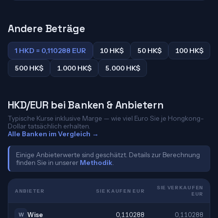
Andere Beträge
1 HKD = 0,110288 EUR
10 HK$
50 HK$
100 HK$
500 HK$
1.000 HK$
5.000 HK$
HKD/EUR bei Banken & Anbietern
Typische Kurse inklusive Marge — wie viel Euro Sie je Hongkong-
Dollar tatsächlich erhalten.
Alle Banken im Vergleich →
Einige Anbieterwerte sind geschätzt. Details zur Berechnung
finden Sie in unserer
Methodik
.
SIE VERKAUFEN
ANBIETER
SIE KAUFEN EUR
EUR
Wise
0,110288
0,110288
W