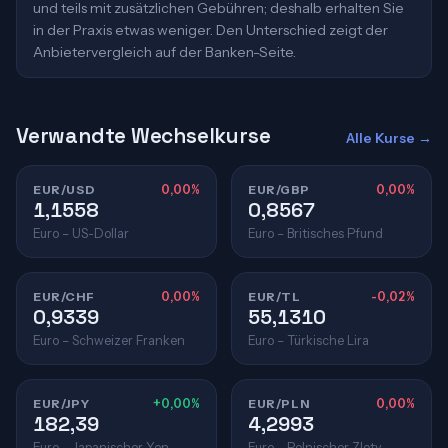
und teils mit zusätzlichen Gebühren; deshalb erhalten Sie
in der Praxis etwas weniger. Den Unterschied zeigt der
Anbietervergleich auf der Banken-Seite.
Verwandte Wechselkurse
Alle Kurse →
EUR/USD
0,00%
EUR/GBP
0,00%
1,1558
0,8567
Euro – US-Dollar
Euro – Britisches Pfund
EUR/CHF
0,00%
EUR/TL
-0,02%
0,9339
55,1310
Euro – Schweizer Franken
Euro – Türkische Lira
EUR/JPY
+0,00%
EUR/PLN
0,00%
182,39
4,2993
Euro – Japanischer Yen
Euro – Polnischer Zloty