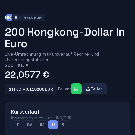
HK$
€
HKD/EUR
200 Hongkong-Dollar in
Euro
Live-Umrechnung mit Kursverlauf, Rechner und
Umrechnungstabellen.
200 HKD =
22,0577
€
1 HKD =
0,110288
EUR
Teilen:
Teilen
Kursverlauf
Interbanken-Mittelkurs · HKD/EUR
1T
1W
1M
1J
5J