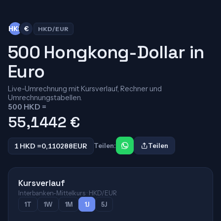
HK$
€
HKD/EUR
500 Hongkong-Dollar in
Euro
Live-Umrechnung mit Kursverlauf, Rechner und
Umrechnungstabellen.
500 HKD =
55,1442
€
1 HKD =
0,110288
EUR
Teilen:
Teilen
Kursverlauf
Interbanken-Mittelkurs · HKD/EUR
1T
1W
1M
1J
5J