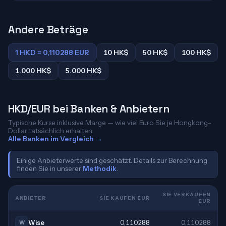
Andere Beträge
1 HKD = 0,110288 EUR
10 HK$
50 HK$
100 HK$
1.000 HK$
5.000 HK$
HKD/EUR bei Banken & Anbietern
Typische Kurse inklusive Marge — wie viel Euro Sie je Hongkong-
Dollar tatsächlich erhalten.
Alle Banken im Vergleich →
Einige Anbieterwerte sind geschätzt. Details zur Berechnung
finden Sie in unserer
Methodik
.
SIE VERKAUFEN
ANBIETER
SIE KAUFEN EUR
EUR
Wise
0,110288
0,110288
W