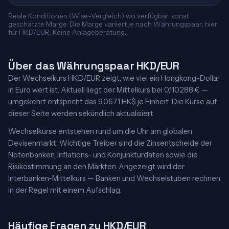
Reale Konditionen (Wise-Vergleich) wo verfügbar, sonst
geschätzte Marge. Die Marge variiert je nach Währungspaar; hier
für HKD/EUR. Keine Anlageberatung.
Über das Währungspaar HKD/EUR
Der Wechselkurs HKD/EUR zeigt, wie viel ein Hongkong-Dollar
in Euro wert ist. Aktuell liegt der Mittelkurs bei 0,110288 € —
umgekehrt entspricht das 9,0671 HK$ je Einheit. Die Kurse auf
dieser Seite werden sekündlich aktualisiert.
Wechselkurse entstehen rund um die Uhr am globalen
Devisenmarkt. Wichtige Treiber sind die Zinsentscheide der
Notenbanken, Inflations- und Konjunkturdaten sowie die
Risikostimmung an den Märkten. Angezeigt wird der
Interbanken-Mittelkurs — Banken und Wechselstuben rechnen
in der Regel mit einem Aufschlag.
Häufige Fragen zu HKD/EUR