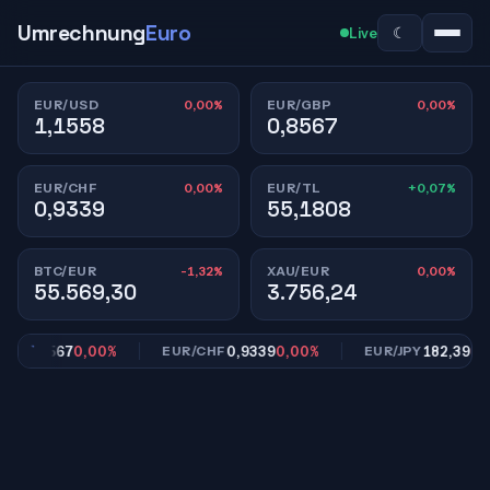
Umrechnung
Euro
☾
Live
0,00%
0,00%
EUR/USD
EUR/GBP
1,1558
0,8567
0,00%
+0,07%
EUR/CHF
EUR/TL
0,9339
55,1808
-1,32%
0,00%
BTC/EUR
XAU/EUR
55.569,30
3.756,24
0,8567
0,00%
0,9339
0,00%
182,39
0,00
P
EUR/CHF
EUR/JPY