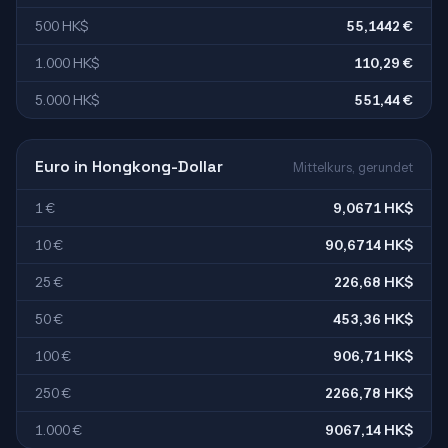
500 HK$
55,1442 €
1.000 HK$
110,29 €
5.000 HK$
551,44 €
Euro in Hongkong-Dollar
Mittelkurs, gerundet
1 €
9,0671 HK$
10 €
90,6714 HK$
25 €
226,68 HK$
50 €
453,36 HK$
100 €
906,71 HK$
250 €
2266,78 HK$
1.000 €
9067,14 HK$