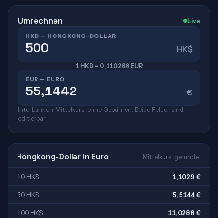
Umrechnen
Live
HKD — HONGKONG-DOLLAR
HK$
1 HKD = 0,110288 EUR
EUR — EURO
€
Interbanken-Mittelkurs, ohne Gebühren. Beide Felder sind
editierbar.
Hongkong-Dollar in Euro
Mittelkurs, gerundet
10 HK$
1,1029 €
50 HK$
5,5144 €
100 HK$
11,0288 €