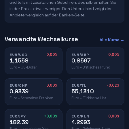
und teils mit zusätzlichen Gebühren; deshalb erhalten Sie
in der Praxis etwas weniger. Den Unterschied zeigt der
Anbietervergleich auf der Banken-Seite.
Verwandte Wechselkurse
Alle Kurse →
EUR/USD
0,00%
EUR/GBP
0,00%
1,1558
0,8567
Euro – US-Dollar
Euro – Britisches Pfund
EUR/CHF
0,00%
EUR/TL
-0,02%
0,9339
55,1310
Euro – Schweizer Franken
Euro – Türkische Lira
EUR/JPY
+0,00%
EUR/PLN
0,00%
182,39
4,2993
Euro – Japanischer Yen
Euro – Polnischer Zloty