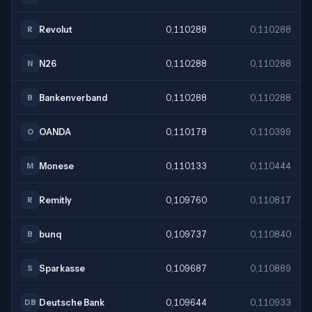
Revolut
0,110288
0,110288
R
N26
0,110288
0,110288
N
Bankenverband
0,110288
0,110288
B
OANDA
0,110178
0,110399
O
Monese
0,110133
0,110444
M
Remitly
0,109760
0,110817
R
bunq
0,109737
0,110840
B
Sparkasse
0,109687
0,110889
S
Deutsche Bank
0,109644
0,110933
DB