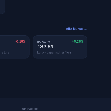
Alle Kurse →
-0,18%
EUR/JPY
+0,26%
182,61
he Lira
Euro – Japanischer Yen
SPRACHE