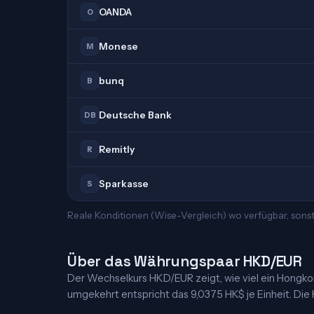
OANDA
O
Monese
M
bunq
B
Deutsche Bank
DB
Remitly
R
Sparkasse
S
Reale Konditionen (Wise-Vergleich) wo verfügbar, sons
Über das Währungspaar HKD/EUR
Der Wechselkurs HKD/EUR zeigt, wie viel ein Hongkong-
umgekehrt entspricht das 9,0375 HK$ je Einheit. Die K