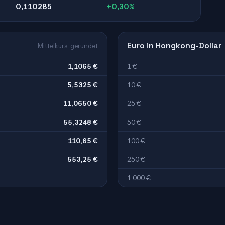
0,110285
+0,30%
Euro in Hongkong-Dollar
Mittelkurs, gerundet
1,1065 €
1 €
5,5325 €
10 €
11,0650 €
25 €
55,3248 €
50 €
110,65 €
100 €
553,25 €
250 €
1.000 €