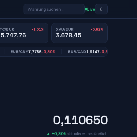
☾
Live
-1,01%
-0,62%
TC/EUR
XAU/EUR
55.747,76
3.678,45
7,7756
-0,30%
1,6147
-0,35%
1
EUR/CNY
EUR/CAD
EUR/SEK
0,110650
▲ +0,30%
aktualisiert sekündlich