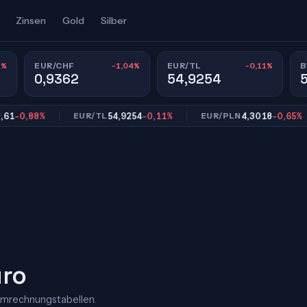
Zinsen
Gold
Silber
8%
-1,04%
-0,11%
EUR/CHF
EUR/TL
B
0,9362
54,9254
0,88%
54,9254
-0,11%
4,3018
-0,65%
EUR/TL
EUR/PLN
uro
Umrechnungstabellen.