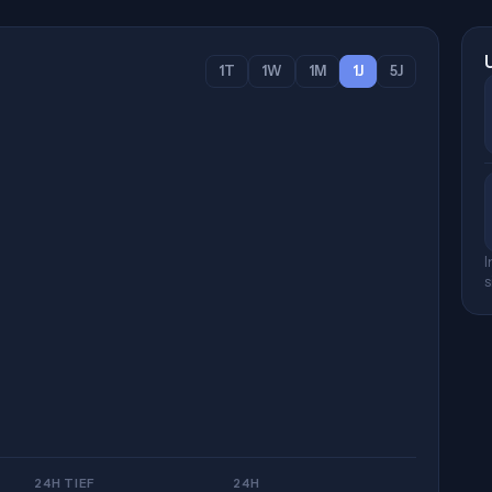
1T
1W
1M
1J
5J
I
s
24H TIEF
24H