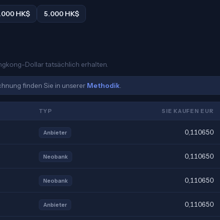
.000 HK$
5.000 HK$
ngkong-Dollar tatsächlich erhalten.
echnung finden Sie in unserer
Methodik
.
TYP
SIE KAUFEN EUR
0,110650
Anbieter
0,110650
Neobank
0,110650
Neobank
0,110650
Anbieter