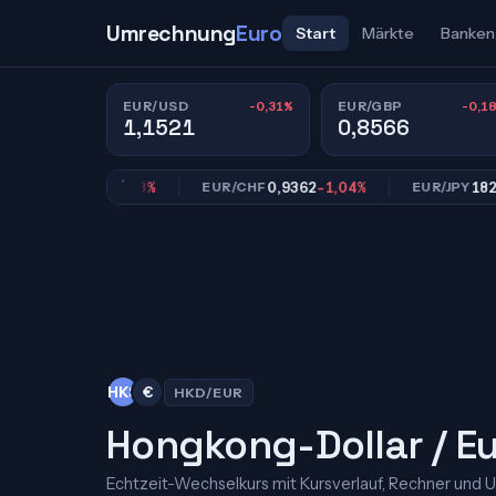
Umrechnung
Euro
Start
Märkte
Banken
-0,31%
-0,1
EUR/USD
EUR/GBP
1,1521
0,8566
0,8566
-0,18%
0,9362
-1,04%
182,61
-
GBP
EUR/CHF
EUR/JPY
HK$
€
HKD/EUR
Hongkong-Dollar / E
Echtzeit-Wechselkurs mit Kursverlauf, Rechner und 