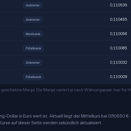
0,110539
Anbieter
0,110495
Anbieter
0,110096
Neobank
0,110085
Filialbank
0,110032
Anbieter
0,110009
Filialbank
t geschätzte Marge. Die Marge variiert je nach Währungspaar; hier für
Dollar in Euro wert ist. Aktuell liegt der Mittelkurs bei 0,110650 €
urse auf dieser Seite werden sekündlich aktualisiert.