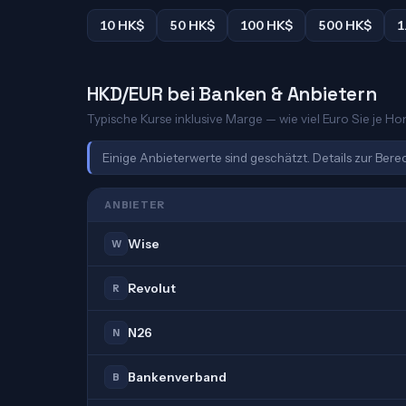
10 HK$
50 HK$
100 HK$
500 HK$
1
HKD/EUR bei Banken & Anbietern
Typische Kurse inklusive Marge — wie viel Euro Sie je Ho
Einige Anbieterwerte sind geschätzt. Details zur Ber
ANBIETER
Wise
W
Revolut
R
N26
N
Bankenverband
B