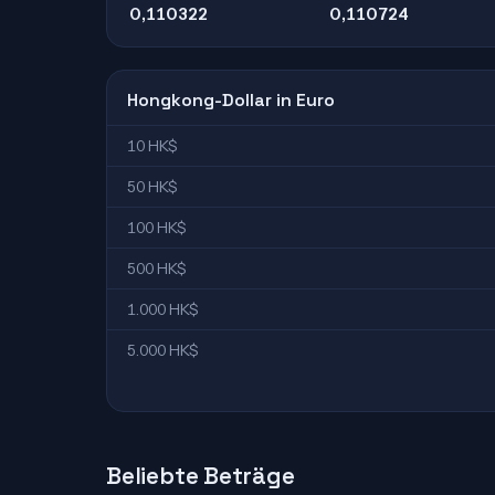
0,110322
0,110724
Hongkong-Dollar in Euro
10 HK$
50 HK$
100 HK$
500 HK$
1.000 HK$
5.000 HK$
Beliebte Beträge