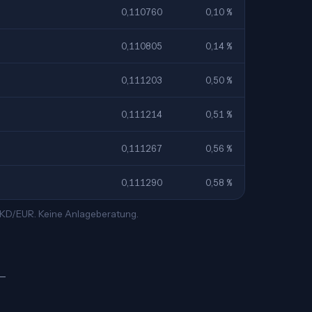
0,110760
0,10 %
0,110805
0,14 %
0,111203
0,50 %
0,111214
0,51 %
0,111267
0,56 %
0,111290
0,58 %
 HKD/EUR. Keine Anlageberatung.
 —