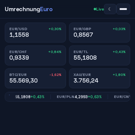
Umrechnung
Euro
☾
Live
+0,30%
+0,03%
EUR/USD
EUR/GBP
1,1558
0,8567
+0,84%
+0,43%
EUR/CHF
EUR/TL
0,9339
55,1808
-1,62%
+1,80%
BTC/EUR
XAU/EUR
55.569,30
3.756,24
55,1808
+0,43%
4,2993
+0,63%
7,79
R/TL
EUR/PLN
EUR/CNY