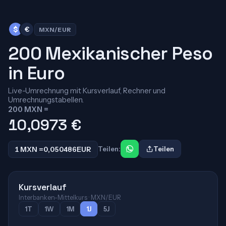
$
€
MXN/EUR
200 Mexikanischer Peso
in Euro
Live-Umrechnung mit Kursverlauf, Rechner und
Umrechnungstabellen.
200 MXN =
10,0973
€
1 MXN =
0,050486
EUR
Teilen:
Teilen
Kursverlauf
Interbanken-Mittelkurs · MXN/EUR
1T
1W
1M
1J
5J