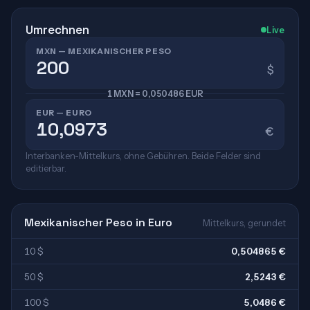
Umrechnen
Live
MXN — MEXIKANISCHER PESO
$
1 MXN = 0,050486 EUR
EUR — EURO
€
Interbanken-Mittelkurs, ohne Gebühren. Beide Felder sind
editierbar.
Mexikanischer Peso in Euro
Mittelkurs, gerundet
10 $
0,504865 €
50 $
2,5243 €
100 $
5,0486 €