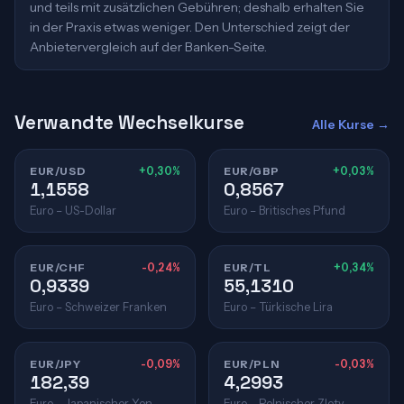
und teils mit zusätzlichen Gebühren; deshalb erhalten Sie
in der Praxis etwas weniger. Den Unterschied zeigt der
Anbietervergleich auf der Banken-Seite.
Verwandte Wechselkurse
Alle Kurse →
EUR/USD
+0,30%
EUR/GBP
+0,03%
1,1558
0,8567
Euro – US-Dollar
Euro – Britisches Pfund
EUR/CHF
-0,24%
EUR/TL
+0,34%
0,9339
55,1310
Euro – Schweizer Franken
Euro – Türkische Lira
EUR/JPY
-0,09%
EUR/PLN
-0,03%
182,39
4,2993
Euro – Japanischer Yen
Euro – Polnischer Zloty