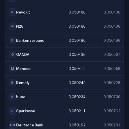
Revolut
0,050486
0,050486
R
N26
0,050486
0,050486
N
Bankenverband
0,050486
0,050486
B
OANDA
0,050436
0,050537
O
Monese
0,050415
0,050558
M
Remitly
0,050245
0,050728
R
bunq
0,050234
0,050739
B
Sparkasse
0,050211
0,050762
S
Deutsche Bank
0,050192
0,050781
DB