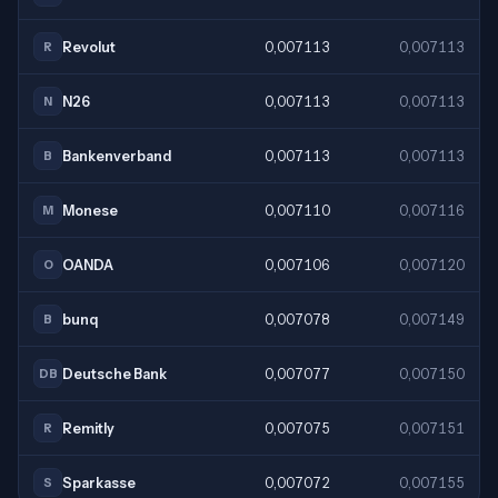
Revolut
0,007113
0,007113
R
N26
0,007113
0,007113
N
Bankenverband
0,007113
0,007113
B
Monese
0,007110
0,007116
M
OANDA
0,007106
0,007120
O
bunq
0,007078
0,007149
B
Deutsche Bank
0,007077
0,007150
DB
Remitly
0,007075
0,007151
R
Sparkasse
0,007072
0,007155
S