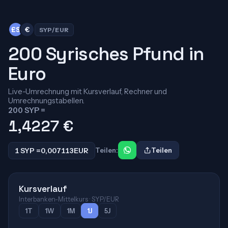
£S
€
SYP/EUR
200 Syrisches Pfund in
Euro
Live-Umrechnung mit Kursverlauf, Rechner und
Umrechnungstabellen.
200 SYP =
1,4227
€
1 SYP =
0,007113
EUR
Teilen:
Teilen
Kursverlauf
Interbanken-Mittelkurs · SYP/EUR
1T
1W
1M
1J
5J