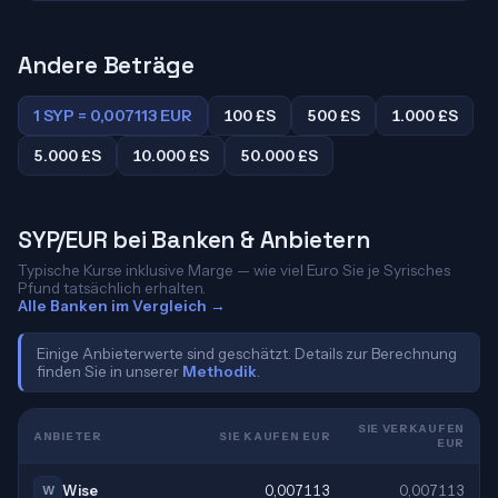
Andere Beträge
1 SYP = 0,007113 EUR
100 £S
500 £S
1.000 £S
5.000 £S
10.000 £S
50.000 £S
SYP/EUR bei Banken & Anbietern
Typische Kurse inklusive Marge — wie viel Euro Sie je Syrisches
Pfund tatsächlich erhalten.
Alle Banken im Vergleich →
Einige Anbieterwerte sind geschätzt. Details zur Berechnung
finden Sie in unserer
Methodik
.
SIE VERKAUFEN
ANBIETER
SIE KAUFEN EUR
EUR
Wise
0,007113
0,007113
W