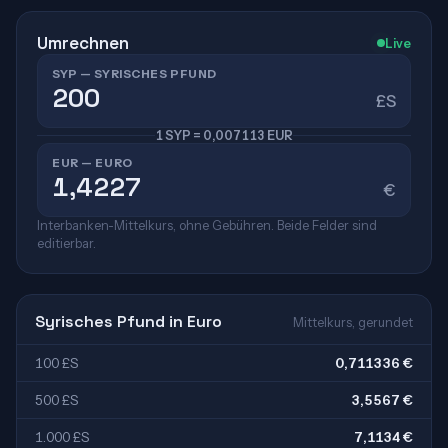
Umrechnen
Live
SYP — SYRISCHES PFUND
£S
1 SYP = 0,007113 EUR
EUR — EURO
€
Interbanken-Mittelkurs, ohne Gebühren. Beide Felder sind
editierbar.
Syrisches Pfund in Euro
Mittelkurs, gerundet
100 £S
0,711336 €
500 £S
3,5567 €
1.000 £S
7,1134 €