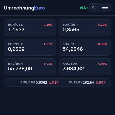
Umrechnung
Euro
☾
Live
-0,29%
-0,19%
EUR/USD
EUR/GBP
1,1523
0,8565
-1,01%
-0,09%
EUR/CHF
EUR/TL
0,9362
54,9346
-1,02%
-0,45%
BTC/EUR
XAU/EUR
55.738,09
3.684,62
19%
0,9362
-1,01%
182,54
-0,80%
EUR/CHF
EUR/JPY
E