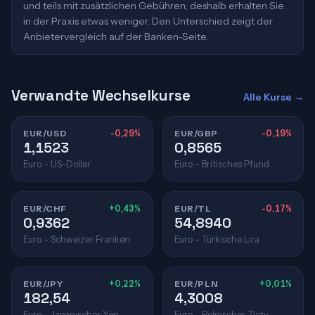
und teils mit zusätzlichen Gebühren; deshalb erhalten Sie
in der Praxis etwas weniger. Den Unterschied zeigt der
Anbietervergleich auf der Banken-Seite.
Verwandte Wechselkurse
Alle Kurse →
EUR/USD
-0,29%
EUR/GBP
-0,19%
1,1523
0,8565
Euro – US-Dollar
Euro – Britisches Pfund
EUR/CHF
+0,43%
EUR/TL
-0,17%
0,9362
54,8940
Euro – Schweizer Franken
Euro – Türkische Lira
EUR/JPY
+0,22%
EUR/PLN
+0,01%
182,54
4,3008
Euro – Japanischer Yen
Euro – Polnischer Zloty