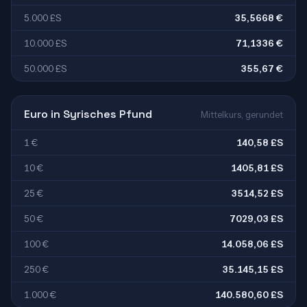
5.000 £S
35,5668 €
10.000 £S
71,1336 €
50.000 £S
355,67 €
Euro in Syrisches Pfund
Mittelkurs, gerundet
1 €
140,58 £S
10 €
1405,81 £S
25 €
3514,52 £S
50 €
7029,03 £S
100 €
14.058,06 £S
250 €
35.145,15 £S
1.000 €
140.580,60 £S