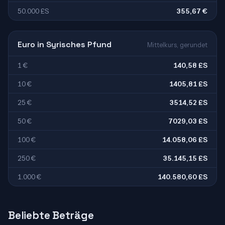
50.000 £S
355,67 €
Euro in Syrisches Pfund
Mittelkurs, gerundet
1 €
140,58 £S
10 €
1405,81 £S
25 €
3514,52 £S
50 €
7029,03 £S
100 €
14.058,06 £S
250 €
35.145,15 £S
1.000 €
140.580,60 £S
Beliebte Beträge