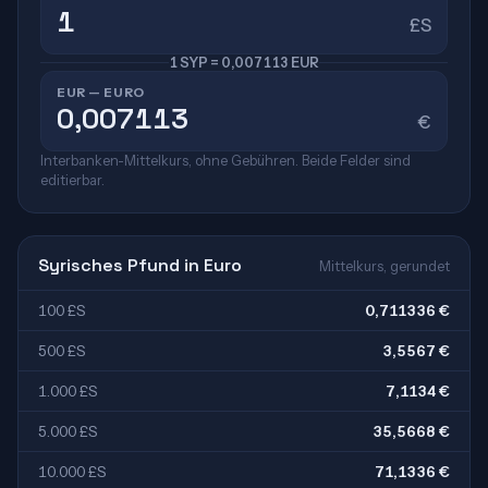
£S
1 SYP = 0,007113 EUR
EUR — EURO
€
Interbanken-Mittelkurs, ohne Gebühren. Beide Felder sind
editierbar.
Syrisches Pfund in Euro
Mittelkurs, gerundet
100 £S
0,711336 €
500 £S
3,5567 €
1.000 £S
7,1134 €
5.000 £S
35,5668 €
10.000 £S
71,1336 €