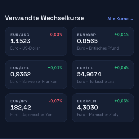
Verwandte Wechselkurse
Alle Kurse →
EUR/USD
0,00%
EUR/GBP
+0,01%
1,1523
0,8565
Euro – US-Dollar
Euro – Britisches Pfund
EUR/CHF
+0,01%
EUR/TL
+0,04%
0,9362
54,9674
Euro – Schweizer Franken
Euro – Türkische Lira
EUR/JPY
-0,07%
EUR/PLN
+0,06%
182,42
4,3030
Euro – Japanischer Yen
Euro – Polnischer Zloty