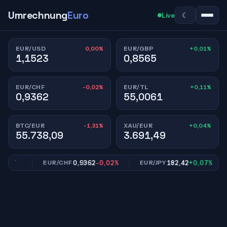
Umrechnung
Euro
☾
Live
0,00%
+0,01%
EUR/USD
EUR/GBP
1,1523
0,8565
-0,02%
+0,11%
EUR/CHF
EUR/TL
0,9362
55,0061
-1,31%
+0,04%
BTC/EUR
XAU/EUR
55.738,09
3.691,49
,01%
0,9362
-0,02%
182,42
+0,07%
EUR/CHF
EUR/JPY