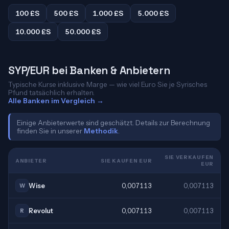
100 £S
500 £S
1.000 £S
5.000 £S
10.000 £S
50.000 £S
SYP/EUR bei Banken & Anbietern
Typische Kurse inklusive Marge — wie viel Euro Sie je Syrisches
Pfund tatsächlich erhalten.
Alle Banken im Vergleich →
Einige Anbieterwerte sind geschätzt. Details zur Berechnung
finden Sie in unserer
Methodik
.
SIE VERKAUFEN
ANBIETER
SIE KAUFEN EUR
EUR
Wise
0,007113
0,007113
W
Revolut
0,007113
0,007113
R