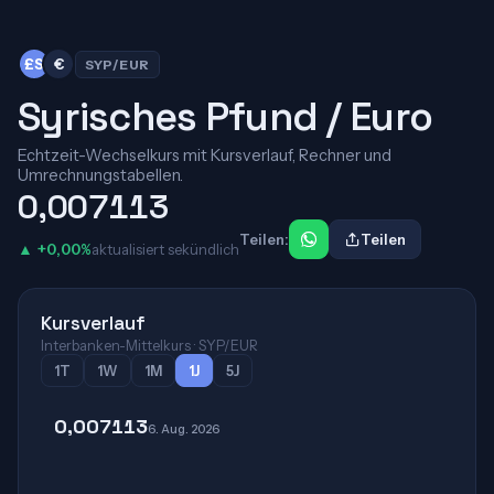
£S
€
SYP/EUR
Syrisches Pfund / Euro
Echtzeit-Wechselkurs mit Kursverlauf, Rechner und
Umrechnungstabellen.
0,007113
Teilen:
Teilen
▲ +0,00%
aktualisiert sekündlich
Kursverlauf
Interbanken-Mittelkurs · SYP/EUR
1T
1W
1M
1J
5J
0,007113
6. Aug. 2026