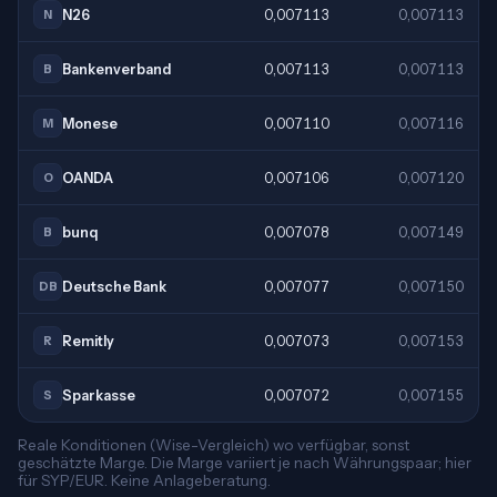
N26
0,007113
0,007113
N
Bankenverband
0,007113
0,007113
B
Monese
0,007110
0,007116
M
OANDA
0,007106
0,007120
O
bunq
0,007078
0,007149
B
Deutsche Bank
0,007077
0,007150
DB
Remitly
0,007073
0,007153
R
Sparkasse
0,007072
0,007155
S
Reale Konditionen (Wise-Vergleich) wo verfügbar, sonst
geschätzte Marge. Die Marge variiert je nach Währungspaar; hier
für SYP/EUR. Keine Anlageberatung.