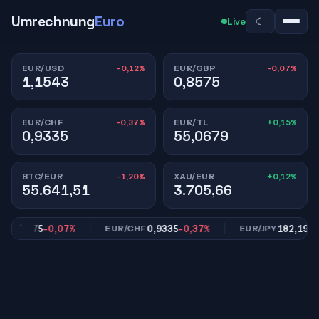
Umrechnung
Euro
☾
Live
-0,12%
-0,07%
EUR/USD
EUR/GBP
1,1543
0,8575
-0,37%
+0,15%
EUR/CHF
EUR/TL
0,9335
55,0679
-1,20%
+0,12%
BTC/EUR
XAU/EUR
55.641,51
3.705,66
0,8575
-0,07%
0,9335
-0,37%
182,19
-0,2
EUR/CHF
EUR/JPY