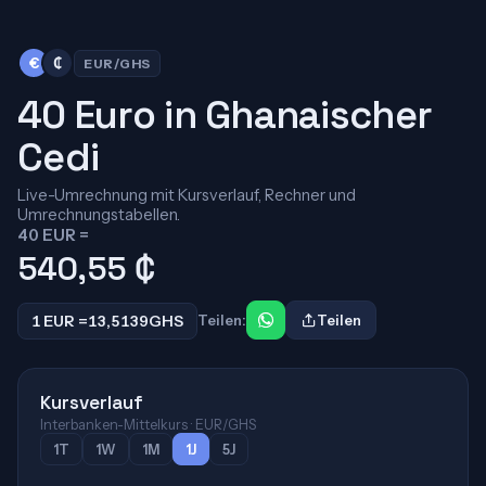
€
₵
EUR/GHS
40 Euro in Ghanaischer
Cedi
Live-Umrechnung mit Kursverlauf, Rechner und
Umrechnungstabellen.
40 EUR =
540,55
₵
1 EUR =
13,5139
GHS
Teilen:
Teilen
Kursverlauf
Interbanken-Mittelkurs · EUR/GHS
1T
1W
1M
1J
5J