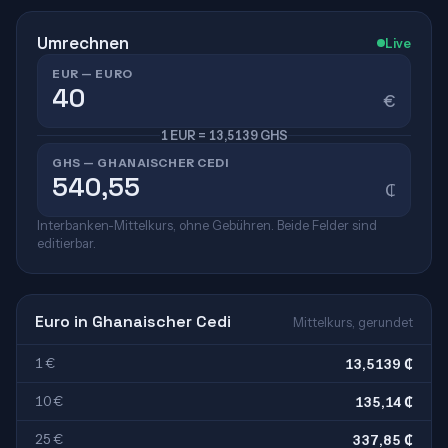
Umrechnen
Live
EUR — EURO
€
1 EUR = 13,5139 GHS
GHS — GHANAISCHER CEDI
₵
Interbanken-Mittelkurs, ohne Gebühren. Beide Felder sind
editierbar.
Euro in Ghanaischer Cedi
Mittelkurs, gerundet
1 €
13,5139 ₵
10 €
135,14 ₵
25 €
337,85 ₵