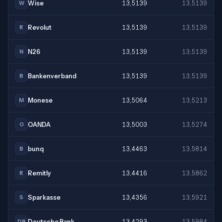
Wise
13,5139
13,5139
W
Revolut
13,5139
13,5139
R
N26
13,5139
13,5139
N
Bankenverband
13,5139
13,5139
B
Monese
13,5064
13,5213
M
OANDA
13,5003
13,5274
O
bunq
13,4463
13,5814
B
Remitly
13,4416
13,5862
R
Sparkasse
13,4356
13,5921
S
Deutsche Bank
13,4293
13,5984
DB