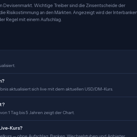
 Devisenmarkt. Wichtige Treiber sind die Zinsentscheide der
 die Risikostimmung an den Märkten. Angezeigt wird der Interbanke
er Regel mit einem Aufschlag.
alisiert.
m?
nis aktualisiert sich live mit dem aktuellen USD/DM-Kurs.
t?
 von 1 Tag bis 5 Jahren zeigt der Chart.
Live-Kurs?
ittelkurs — ohne Aufschlag. Banken, Wechselstuben und Anbieter