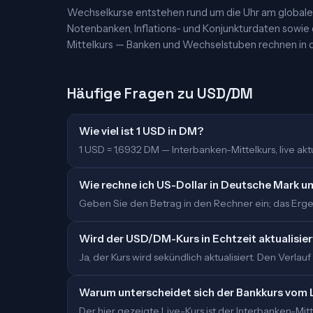
Wechselkurse entstehen rund um die Uhr am globalen
Notenbanken, Inflations- und Konjunkturdaten sowie
Mittelkurs — Banken und Wechselstuben rechnen in d
Häufige Fragen zu USD/DM
Wie viel ist 1 USD in DM?
1 USD = 1,6932 DM — Interbanken-Mittelkurs, live aktu
Wie rechne ich US-Dollar in Deutsche Mark u
Geben Sie den Betrag in den Rechner ein; das Ergeb
Wird der USD/DM-Kurs in Echtzeit aktualisier
Ja, der Kurs wird sekündlich aktualisiert. Den Verlauf
Warum unterscheidet sich der Bankkurs vom 
Der hier gezeigte Live-Kurs ist der Interbanken-M