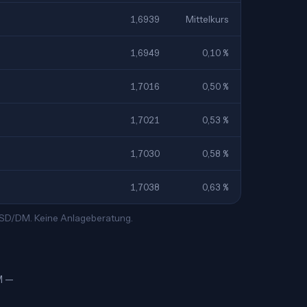
1,6939
Mittelkurs
1,6949
0,10 %
1,7016
0,50 %
1,7021
0,53 %
1,7030
0,58 %
1,7038
0,63 %
 USD/DM. Keine Anlageberatung.
DM —