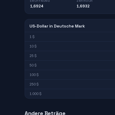
ERÖFFNUNG
24H HOCH
1,6924
1,6932
US-Dollar in Deutsche Mark
1 $
10 $
25 $
50 $
100 $
250 $
1.000 $
Andere Beträge