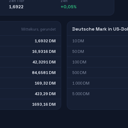
24H TIEF
24H
1,6922
+0,05%
Deutsche Mark in US-Dol
Mittelkurs, gerundet
1,6932 DM
10 DM
16,9316 DM
50 DM
42,3291 DM
100 DM
84,6581 DM
500 DM
169,32 DM
1.000 DM
423,29 DM
5.000 DM
1693,16 DM