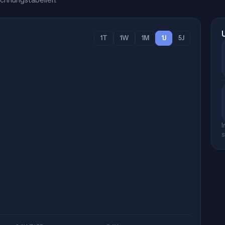
chnungstabellen.
1T
1W
1M
1J
5J
I
s