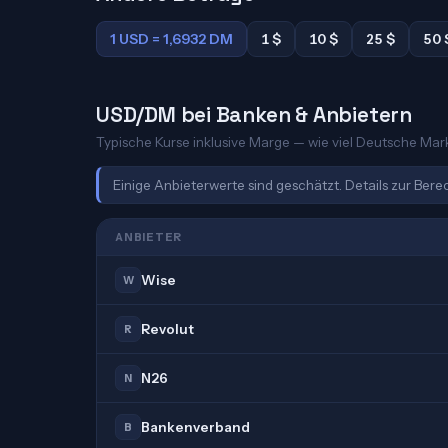
1 USD = 1,6932 DM
1 $
10 $
25 $
50 
USD/DM bei Banken & Anbietern
Typische Kurse inklusive Marge — wie viel Deutsche Mark 
Einige Anbieterwerte sind geschätzt. Details zur Ber
ANBIETER
Wise
W
Revolut
R
N26
N
Bankenverband
B