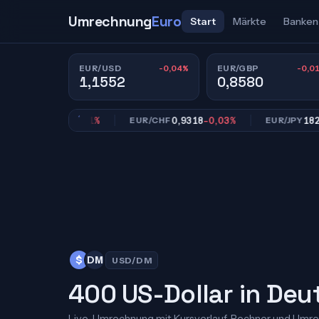
Umrechnung
Euro
Start
Märkte
Banken
-0,04%
-0,0
EUR/USD
EUR/GBP
1,1552
0,8580
0,8580
-0,01%
0,9318
-0,03%
182,20
-
BP
EUR/CHF
EUR/JPY
$
DM
USD/DM
400 US-Dollar in De