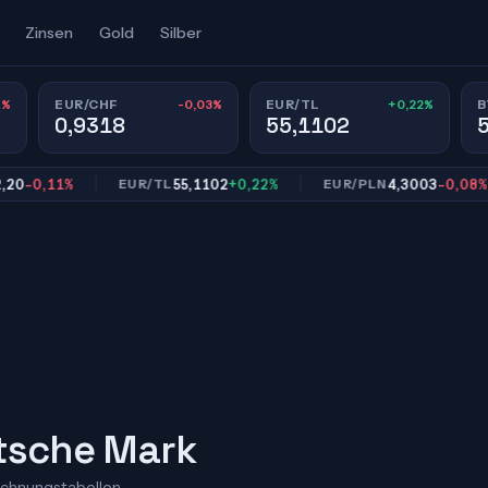
Zinsen
Gold
Silber
1%
-0,03%
+0,22%
EUR/CHF
EUR/TL
B
0,9318
55,1102
0,11%
55,1102
+0,22%
4,3003
-0,08%
EUR/TL
EUR/PLN
utsche Mark