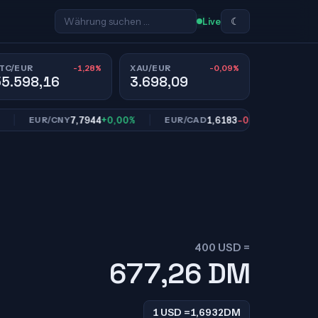
☾
Live
-1,28%
-0,09%
TC/EUR
XAU/EUR
55.598,16
3.698,09
7,7944
+0,00%
1,6183
-0,04%
EUR/CNY
EUR/CAD
EUR/SEK
400 USD =
677,26
DM
1 USD =
1,6932
DM