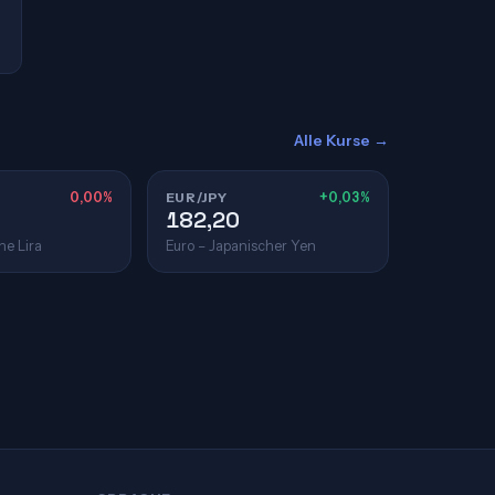
Alle Kurse →
0,00%
EUR/JPY
+0,03%
182,20
he Lira
Euro – Japanischer Yen