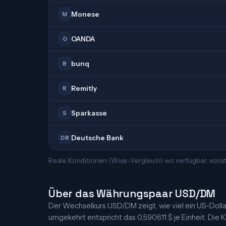
Monese
M
OANDA
O
bunq
B
Remitly
R
Sparkasse
S
Deutsche Bank
DB
Reale Konditionen (Wise-Vergleich) wo verfügbar, sons
Über das Währungspaar USD/DM
Der Wechselkurs USD/DM zeigt, wie viel ein US-Dollar 
umgekehrt entspricht das 0,590611 $ je Einheit. Die K