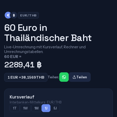
€
฿
EUR/THB
60 Euro in
Thailändischer Baht
Live-Umrechnung mit Kursverlauf, Rechner und
Umrechnungstabellen.
60 EUR =
2289,41
฿
1 EUR =
38,1569
THB
Teilen:
Teilen
Kursverlauf
Interbanken-Mittelkurs · EUR/THB
1T
1W
1M
1J
5J