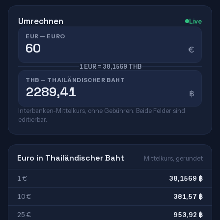
Umrechnen
Live
EUR — EURO
€
1 EUR = 38,1569 THB
THB — THAILÄNDISCHER BAHT
฿
Interbanken-Mittelkurs, ohne Gebühren. Beide Felder sind
editierbar.
Euro in Thailändischer Baht
Mittelkurs, gerundet
1 €
38,1569 ฿
10 €
381,57 ฿
25 €
953,92 ฿