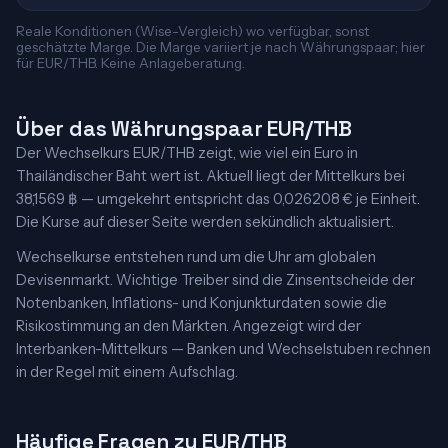
Reale Konditionen (Wise-Vergleich) wo verfügbar, sonst
geschätzte Marge. Die Marge variiert je nach Währungspaar; hier
für EUR/THB. Keine Anlageberatung.
Über das Währungspaar EUR/THB
Der Wechselkurs EUR/THB zeigt, wie viel ein Euro in
Thailändischer Baht wert ist. Aktuell liegt der Mittelkurs bei
38,1569 ฿ — umgekehrt entspricht das 0,026208 € je Einheit.
Die Kurse auf dieser Seite werden sekündlich aktualisiert.
Wechselkurse entstehen rund um die Uhr am globalen
Devisenmarkt. Wichtige Treiber sind die Zinsentscheide der
Notenbanken, Inflations- und Konjunkturdaten sowie die
Risikostimmung an den Märkten. Angezeigt wird der
Interbanken-Mittelkurs — Banken und Wechselstuben rechnen
in der Regel mit einem Aufschlag.
Häufige Fragen zu EUR/THB