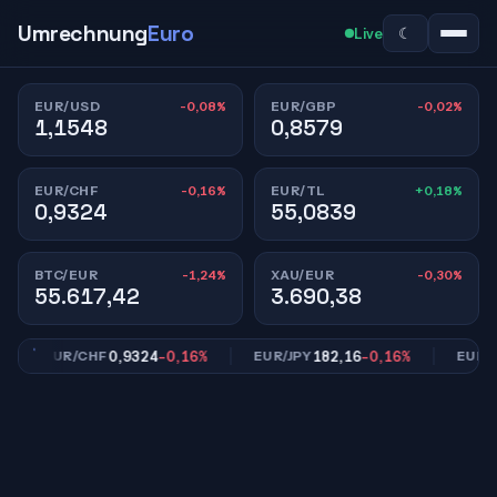
Umrechnung
Euro
☾
Live
-0,08%
-0,02%
EUR/USD
EUR/GBP
1,1548
0,8579
-0,16%
+0,18%
EUR/CHF
EUR/TL
0,9324
55,0839
-1,24%
-0,30%
BTC/EUR
XAU/EUR
55.617,42
3.690,38
0,9324
-0,16%
182,16
-0,16%
EUR/CHF
EUR/JPY
EUR/TL