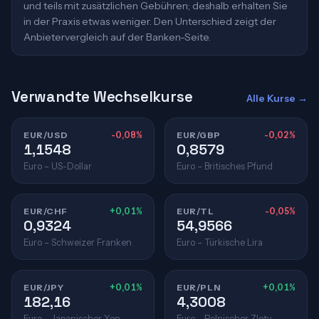
und teils mit zusätzlichen Gebühren; deshalb erhalten Sie
in der Praxis etwas weniger. Den Unterschied zeigt der
Anbietervergleich auf der Banken-Seite.
Verwandte Wechselkurse
Alle Kurse →
EUR/USD
-0,08%
EUR/GBP
-0,02%
1,1548
0,8579
Euro – US-Dollar
Euro – Britisches Pfund
EUR/CHF
+0,01%
EUR/TL
-0,05%
0,9324
54,9566
Euro – Schweizer Franken
Euro – Türkische Lira
EUR/JPY
+0,01%
EUR/PLN
+0,01%
182,16
4,3008
Euro – Japanischer Yen
Euro – Polnischer Zloty