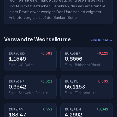
rechnen mit einer Marge (Spread) auf diesen Mittelkurs
und teils mit zusätzlichen Gebühren; deshalb erhalten Sie
in der Praxis etwas weniger. Den Unterschied zeigt der
Anbietervergleich auf der Banken-Seite.
Verwandte Wechselkurse
Alle Kurse →
EUR/USD
-0,06%
EUR/GBP
-0,12%
1,1549
0,8556
Euro – US-Dollar
Euro – Britisches Pfund
EUR/CHF
+0,02%
EUR/TL
0,00%
0,9342
55,1153
Euro – Schweizer Franken
Euro – Türkische Lira
EUR/JPY
+0,55%
EUR/PLN
+0,04%
183,47
4,2992