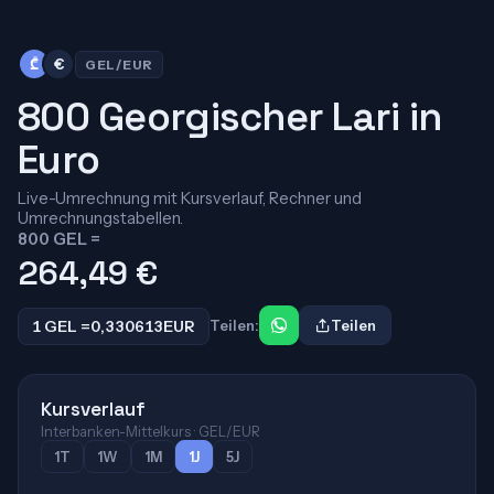
₾
€
GEL/EUR
800 Georgischer Lari in
Euro
Live-Umrechnung mit Kursverlauf, Rechner und
Umrechnungstabellen.
800 GEL =
264,49
€
1 GEL =
0,330613
EUR
Teilen:
Teilen
Kursverlauf
Interbanken-Mittelkurs · GEL/EUR
1T
1W
1M
1J
5J