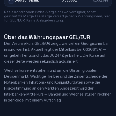
Deutsche Bank
0,328682
0,332544
DB
Reale Konditionen (Wise-Vergleich) wo verfügbar, sonst
geschätzte Marge. Die Marge variiert je nach Währungspaar; hier
für GEL/EUR. Keine Anlageberatung.
Über das Währungspaar GEL/EUR
Der Wechselkurs GEL/EUR zeigt, wie viel ein Georgischer Lari
in Euro wert ist. Aktuell liegt der Mittelkurs bei 0,330613 € —
umgekehrt entspricht das 3,0247 ₾ je Einheit. Die Kurse auf
dieser Seite werden sekündlich aktualisiert.
Wechselkurse entstehen rund um die Uhr am globalen
Devisenmarkt. Wichtige Treiber sind die Zinsentscheide der
Notenbanken, Inflations- und Konjunkturdaten sowie die
Risikostimmung an den Märkten. Angezeigt wird der
Interbanken-Mittelkurs — Banken und Wechselstuben rechnen
in der Regel mit einem Aufschlag.