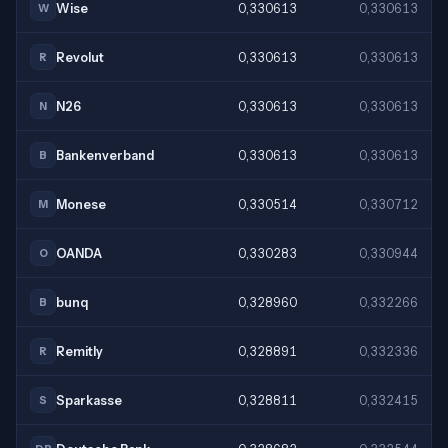
Wise
0,330613
0,330613
W
Revolut
0,330613
0,330613
R
N26
0,330613
0,330613
N
Bankenverband
0,330613
0,330613
B
Monese
0,330514
0,330712
M
OANDA
0,330283
0,330944
O
bunq
0,328960
0,332266
B
Remitly
0,328891
0,332336
R
Sparkasse
0,328811
0,332415
S