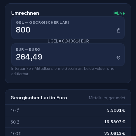
Umrechnen
Live
GEL — GEORGISCHER LARI
₾
1 GEL = 0,330613 EUR
EUR — EURO
€
Interbanken-Mittelkurs, ohne Gebühren. Beide Felder sind
editierbar.
Georgischer Lari in Euro
Mittelkurs, gerundet
3,3061 €
10 ₾
16,5307 €
50 ₾
33,0613 €
100 ₾