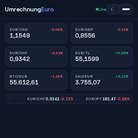
Umrechnung
Euro
☾
Live
-0,06%
-0,12%
EUR/USD
EUR/GBP
1,1549
0,8556
-0,13%
+0,08%
EUR/CHF
EUR/TL
0,9342
55,1599
-1,26%
+0,12%
BTC/EUR
XAU/EUR
55.612,61
3.755,07
0,12%
0,9342
-0,13%
183,47
-0,66%
EUR/CHF
EUR/JPY