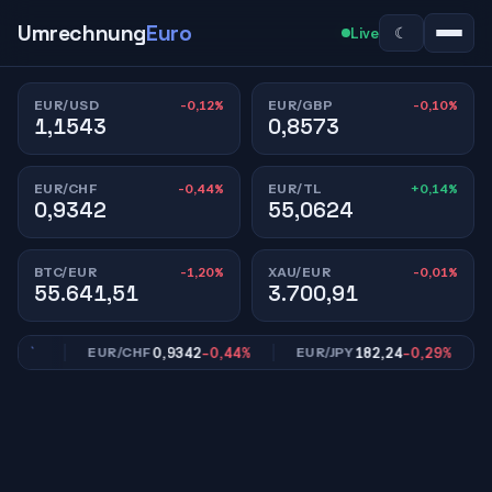
Umrechnung
Euro
☾
Live
-0,12%
-0,10%
EUR/USD
EUR/GBP
1,1543
0,8573
-0,44%
+0,14%
EUR/CHF
EUR/TL
0,9342
55,0624
-1,20%
-0,01%
BTC/EUR
XAU/EUR
55.641,51
3.700,91
10%
0,9342
-0,44%
182,24
-0,29%
EUR/CHF
EUR/JPY
E