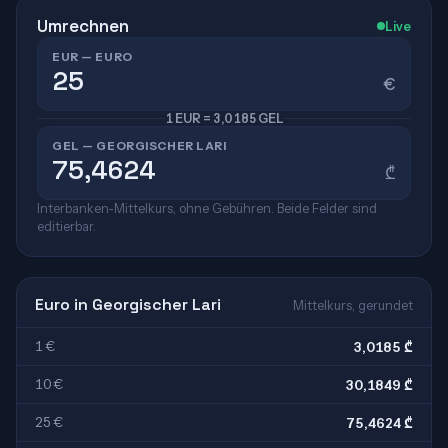
Umrechnen
Live
EUR — EURO
€
1 EUR = 3,0185 GEL
GEL — GEORGISCHER LARI
₾
Interbanken-Mittelkurs, ohne Gebühren. Beide Felder sind
editierbar.
Euro in Georgischer Lari
Mittelkurs, gerundet
1 €
3,0185 ₾
10 €
30,1849 ₾
25 €
75,4624 ₾