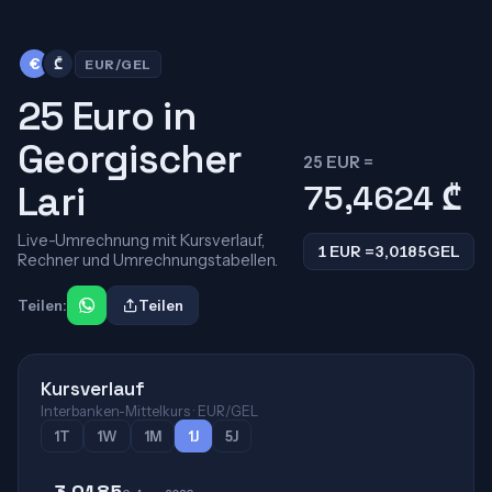
€
₾
EUR/GEL
25 Euro in
Georgischer
25 EUR =
Lari
75,4624
₾
Live-Umrechnung mit Kursverlauf,
1 EUR =
3,0185
GEL
Rechner und Umrechnungstabellen.
Teilen:
Teilen
Kursverlauf
Interbanken-Mittelkurs · EUR/GEL
1T
1W
1M
1J
5J
3,0185