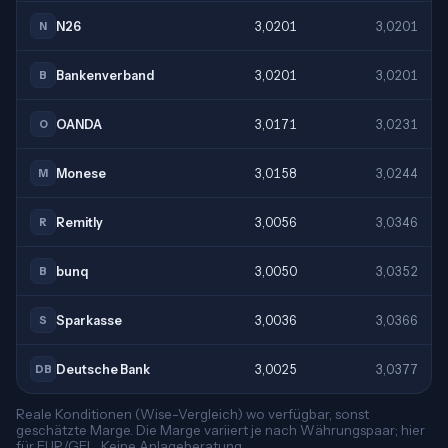
N26
3,0201
3,0201
N
Bankenverband
3,0201
3,0201
B
OANDA
3,0171
3,0231
O
Monese
3,0158
3,0244
M
Remitly
3,0056
3,0346
R
bunq
3,0050
3,0352
B
Sparkasse
3,0036
3,0366
S
Deutsche Bank
3,0025
3,0377
DB
Reale Konditionen (Wise-Vergleich) wo verfügbar, sonst
geschätzte Marge. Die Marge variiert je nach Währungspaar; hier
für EUR/GEL. Keine Anlageberatung.