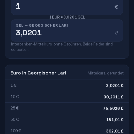
€
1 EUR = 3,0201 GEL
GEL — GEORGISCHER LARI
₾
Interbanken-Mittelkurs, ohne Gebühren. Beide Felder sind
editierbar.
Euro in Georgischer Lari
Mittelkurs, gerundet
1 €
3,0201 ₾
10 €
30,2011 ₾
25 €
75,5026 ₾
50 €
151,01 ₾
100 €
302,01 ₾