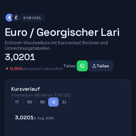
€
₾
EUR/GEL
Euro / Georgischer Lari
Echtzeit-Wechselkurs mit Kursverlauf, Rechner und
Umrechnungstabellen.
3,0201
Teilen:
Teilen
▼ 0,00%
aktualisiert sekündlich
Kursverlauf
Interbanken-Mittelkurs · EUR/GEL
1T
1W
1M
1J
5J
3,0201
8. Aug. 2026