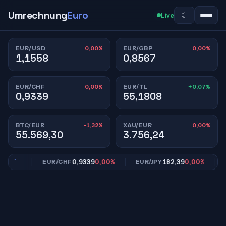
Umrechnung
Euro
☾
Live
0,00%
0,00%
EUR/USD
EUR/GBP
1,1558
0,8567
0,00%
+0,07%
EUR/CHF
EUR/TL
0,9339
55,1808
-1,32%
0,00%
BTC/EUR
XAU/EUR
55.569,30
3.756,24
,00%
0,9339
0,00%
182,39
0,00%
EUR/CHF
EUR/JPY
EU