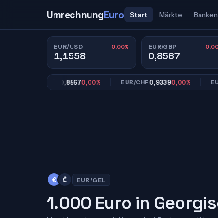
Umrechnung
Euro
Start
Märkte
Banken
0,00%
0,0
EUR/USD
EUR/GBP
1,1558
0,8567
0,8567
0,00%
0,9339
0,00%
EUR/GBP
EUR/CHF
EUR/JP
€
₾
EUR/GEL
1.000 Euro in Georgis