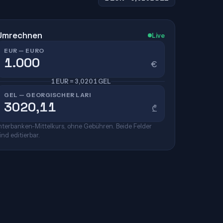
Umrechnen
Live
EUR — EURO
€
1 EUR = 3,0201 GEL
GEL — GEORGISCHER LARI
₾
nterbanken-Mittelkurs, ohne Gebühren. Beide Felder
ind editierbar.