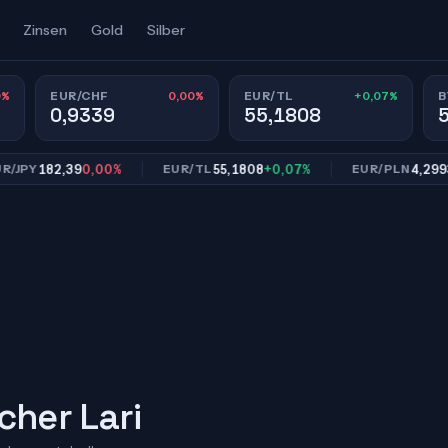
Zinsen
Gold
Silber
0%
0,00%
+0,07%
EUR/CHF
EUR/TL
B
0,9339
55,1808
182,39
0,00%
55,1808
+0,07%
4,2993
0,0
Y
EUR/TL
EUR/PLN
cher Lari