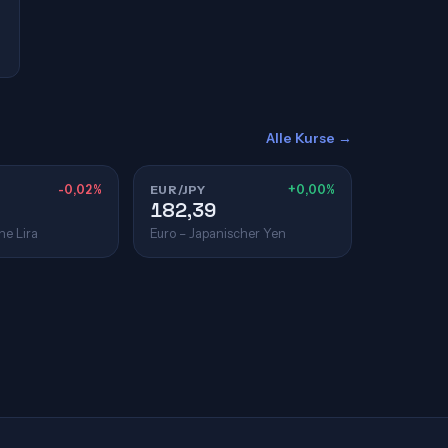
Alle Kurse →
-0,02%
EUR/JPY
+0,00%
182,39
he Lira
Euro – Japanischer Yen