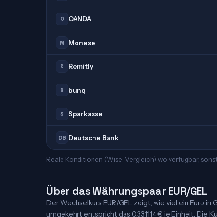
OANDA
O
Monese
M
Remitly
R
bunq
B
Sparkasse
S
Deutsche Bank
DB
Reale Konditionen (Wise-Vergleich) wo verfügbar, sonst
Über das Währungspaar EUR/GEL
Der Wechselkurs EUR/GEL zeigt, wie viel ein Euro in Ge
umgekehrt entspricht das 0,331114 € je Einheit. Die Ku