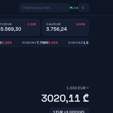
☾
Live
-1,32%
0,00%
TC/EUR
XAU/EUR
55.569,30
3.756,24
0%
7,7989
0,00%
1,6113
0,00%
EUR/CNY
EUR/CAD
EUR
1.000 EUR =
3020,11
₾
1 EUR =
3,0201
GEL