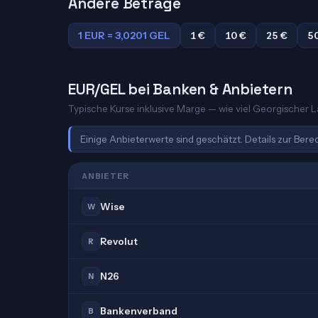
Andere Beträge
1 EUR = 3,0201 GEL
1 €
10 €
25 €
5
EUR/GEL bei Banken & Anbietern
Typische Kurse inklusive Marge — wie viel Georgischer Lar
Einige Anbieterwerte sind geschätzt. Details zur Ber
ANBIETER
Wise
W
Revolut
R
N26
N
Bankenverband
B