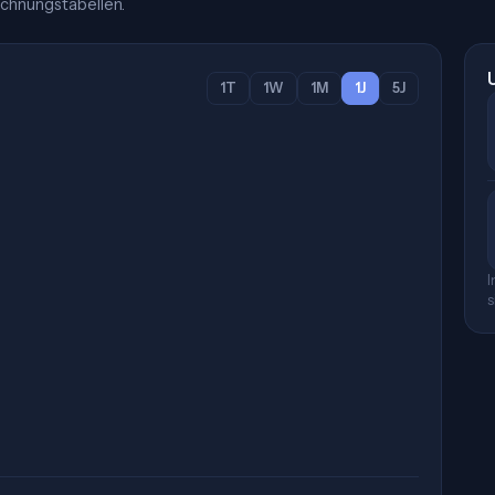
chnungstabellen.
1T
1W
1M
1J
5J
I
s