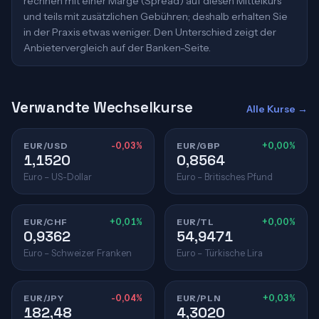
rechnen mit einer Marge (Spread) auf diesen Mittelkurs
und teils mit zusätzlichen Gebühren; deshalb erhalten Sie
in der Praxis etwas weniger. Den Unterschied zeigt der
Anbietervergleich auf der Banken-Seite.
Verwandte Wechselkurse
Alle Kurse →
EUR/USD
-0,03%
EUR/GBP
+0,00%
1,1520
0,8564
Euro – US-Dollar
Euro – Britisches Pfund
EUR/CHF
+0,01%
EUR/TL
+0,00%
0,9362
54,9471
Euro – Schweizer Franken
Euro – Türkische Lira
EUR/JPY
-0,04%
EUR/PLN
+0,03%
182,48
4,3020