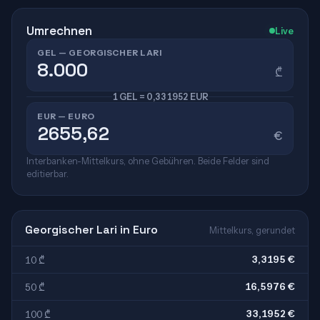
Umrechnen
Live
GEL — GEORGISCHER LARI
₾
1 GEL = 0,331952 EUR
EUR — EURO
€
Interbanken-Mittelkurs, ohne Gebühren. Beide Felder sind
editierbar.
Georgischer Lari in Euro
Mittelkurs, gerundet
3,3195 €
10 ₾
16,5976 €
50 ₾
33,1952 €
100 ₾