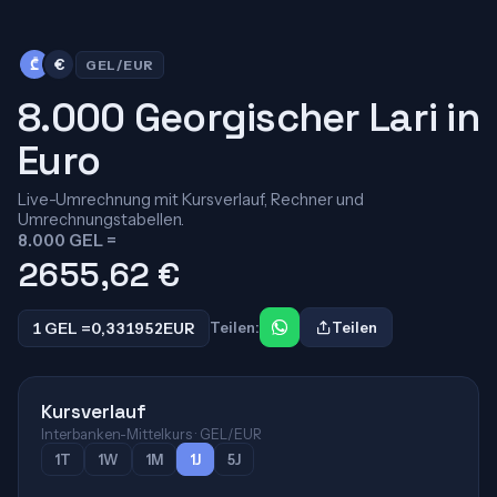
₾
€
GEL/EUR
8.000 Georgischer Lari in
Euro
Live-Umrechnung mit Kursverlauf, Rechner und
Umrechnungstabellen.
8.000 GEL =
2655,62
€
1 GEL =
0,331952
EUR
Teilen:
Teilen
Kursverlauf
Interbanken-Mittelkurs · GEL/EUR
1T
1W
1M
1J
5J