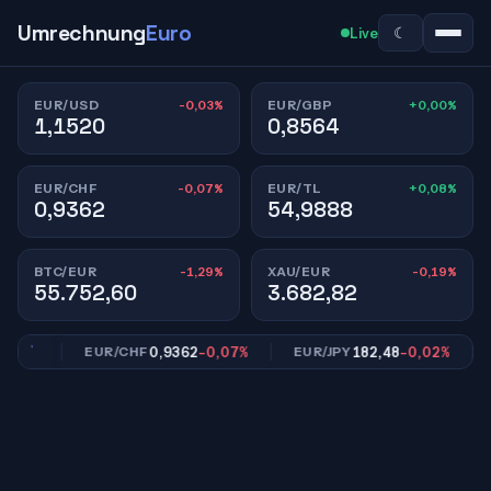
Umrechnung
Euro
☾
Live
-0,03%
+0,00%
EUR/USD
EUR/GBP
1,1520
0,8564
-0,07%
+0,08%
EUR/CHF
EUR/TL
0,9362
54,9888
-1,29%
-0,19%
BTC/EUR
XAU/EUR
55.752,60
3.682,82
0%
0,9362
-0,07%
182,48
-0,02%
EUR/CHF
EUR/JPY
EU