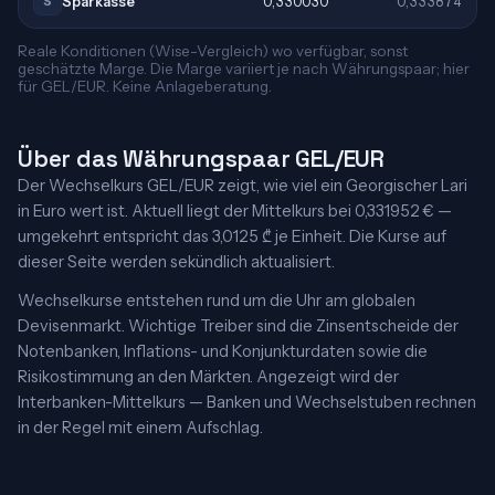
Sparkasse
0,330030
0,333874
S
Reale Konditionen (Wise-Vergleich) wo verfügbar, sonst
geschätzte Marge. Die Marge variiert je nach Währungspaar; hier
für GEL/EUR. Keine Anlageberatung.
Über das Währungspaar GEL/EUR
Der Wechselkurs GEL/EUR zeigt, wie viel ein Georgischer Lari
in Euro wert ist. Aktuell liegt der Mittelkurs bei 0,331952 € —
umgekehrt entspricht das 3,0125 ₾ je Einheit. Die Kurse auf
dieser Seite werden sekündlich aktualisiert.
Wechselkurse entstehen rund um die Uhr am globalen
Devisenmarkt. Wichtige Treiber sind die Zinsentscheide der
Notenbanken, Inflations- und Konjunkturdaten sowie die
Risikostimmung an den Märkten. Angezeigt wird der
Interbanken-Mittelkurs — Banken und Wechselstuben rechnen
in der Regel mit einem Aufschlag.