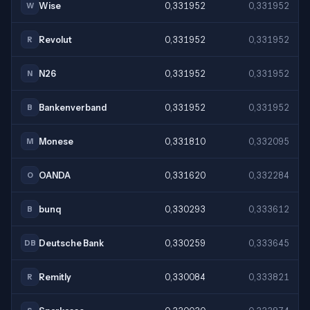
Wise
0,331952
0,331952
W
Revolut
0,331952
0,331952
R
N26
0,331952
0,331952
N
Bankenverband
0,331952
0,331952
B
Monese
0,331810
0,332095
M
OANDA
0,331620
0,332284
O
bunq
0,330293
0,333612
B
Deutsche Bank
0,330259
0,333645
DB
Remitly
0,330084
0,333821
R