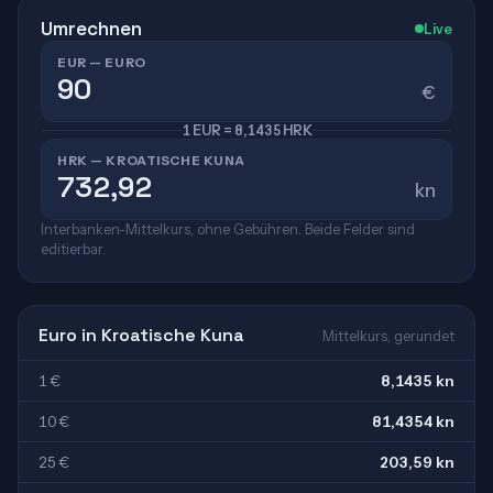
Umrechnen
Live
EUR — EURO
€
1 EUR = 8,1435 HRK
HRK — KROATISCHE KUNA
kn
Interbanken-Mittelkurs, ohne Gebühren. Beide Felder sind
editierbar.
Euro in Kroatische Kuna
Mittelkurs, gerundet
1 €
8,1435 kn
10 €
81,4354 kn
25 €
203,59 kn