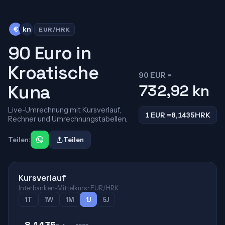
€
kn
EUR/HRK
90 Euro in
Kroatische
90 EUR =
Kuna
732,92
kn
Live-Umrechnung mit Kursverlauf,
1 EUR =
8,1435
HRK
Rechner und Umrechnungstabellen.
Teilen:
Teilen
Kursverlauf
Interbanken-Mittelkurs · EUR/HRK
1T
1W
1M
1J
5J
8,1435