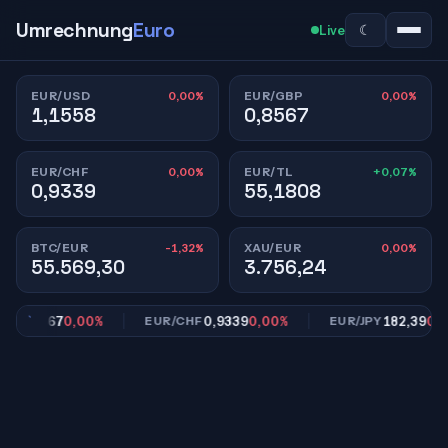
Umrechnung
Euro
☾
Live
0,00%
0,00%
EUR/USD
EUR/GBP
1,1558
0,8567
0,00%
+0,07%
EUR/CHF
EUR/TL
0,9339
55,1808
-1,32%
0,00%
BTC/EUR
XAU/EUR
55.569,30
3.756,24
0,8567
0,00%
0,9339
0,00%
182,39
0,00
P
EUR/CHF
EUR/JPY