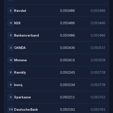
Revolut
0,050486
0,050486
R
N26
0,050486
0,050486
N
Bankenverband
0,050486
0,050486
B
OANDA
0,050436
0,050537
O
Monese
0,050415
0,050558
M
Remitly
0,050245
0,050728
R
bunq
0,050234
0,050739
B
Sparkasse
0,050211
0,050762
S
Deutsche Bank
0,050192
0,050781
DB