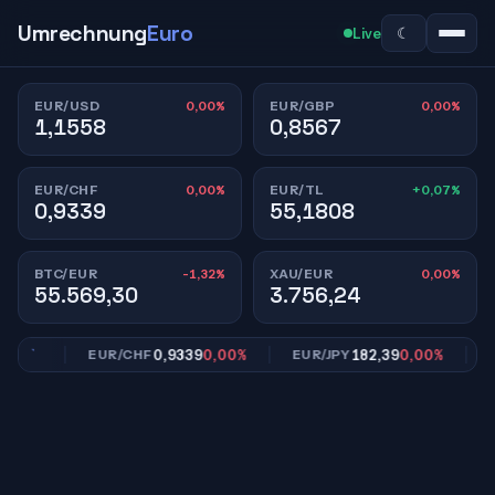
Umrechnung
Euro
☾
Live
0,00%
0,00%
EUR/USD
EUR/GBP
1,1558
0,8567
0,00%
+0,07%
EUR/CHF
EUR/TL
0,9339
55,1808
-1,32%
0,00%
BTC/EUR
XAU/EUR
55.569,30
3.756,24
00%
0,9339
0,00%
182,39
0,00%
EUR/CHF
EUR/JPY
EU