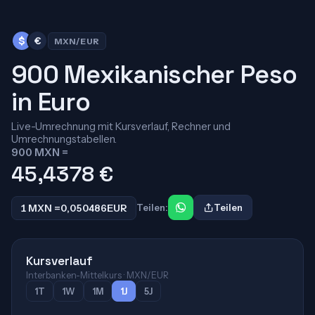
$
€
MXN/EUR
900 Mexikanischer Peso
in Euro
Live-Umrechnung mit Kursverlauf, Rechner und
Umrechnungstabellen.
900 MXN =
45,4378
€
1 MXN =
0,050486
EUR
Teilen:
Teilen
Kursverlauf
Interbanken-Mittelkurs · MXN/EUR
1T
1W
1M
1J
5J