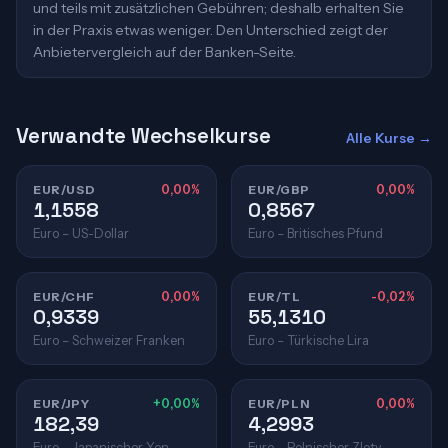
und teils mit zusätzlichen Gebühren; deshalb erhalten Sie
in der Praxis etwas weniger. Den Unterschied zeigt der
Anbietervergleich auf der Banken-Seite.
Verwandte Wechselkurse
Alle Kurse →
EUR/USD
0,00%
EUR/GBP
0,00%
1,1558
0,8567
Euro – US-Dollar
Euro – Britisches Pfund
EUR/CHF
0,00%
EUR/TL
-0,02%
0,9339
55,1310
Euro – Schweizer Franken
Euro – Türkische Lira
EUR/JPY
+0,00%
EUR/PLN
0,00%
182,39
4,2993
Euro – Japanischer Yen
Euro – Polnischer Zloty