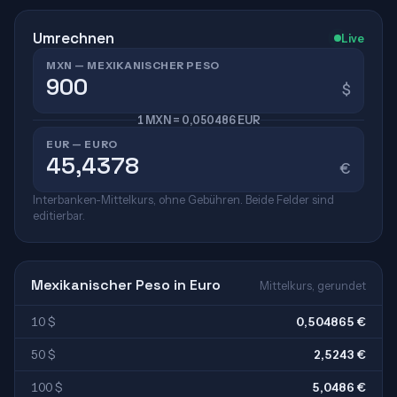
Umrechnen
Live
MXN — MEXIKANISCHER PESO
$
1 MXN = 0,050486 EUR
EUR — EURO
€
Interbanken-Mittelkurs, ohne Gebühren. Beide Felder sind
editierbar.
Mexikanischer Peso in Euro
Mittelkurs, gerundet
10 $
0,504865 €
50 $
2,5243 €
100 $
5,0486 €