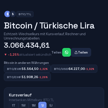
₿
₺
BTC/TL
Bitcoin / Türkische Lira
Echtzeit-Wechselkurs mit Kursverlauf, Rechner und
Umrechnungstabellen.
3.066.434,61
Teilen:
Teilen
▼ -1,25%
aktualisiert sekündlich
Bitcoin in anderen Währungen
55.564,50
64.227,00
BTC/EUR
-1,32%
BTC/USD
-1,32%
51.908,26
BTC/CHF
-1,29%
Kursverlauf
Interbanken-Mittelkurs · BTC/TL
1T
1W
1M
1J
5J