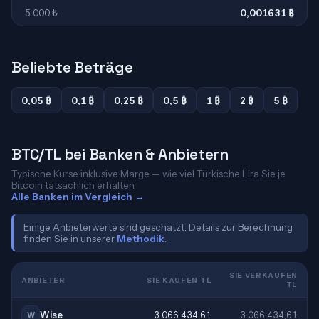
5.000 ₺
0,001631 ₿
Beliebte Beträge
0,05 ₿
0,1 ₿
0,25 ₿
0,5 ₿
1 ₿
2 ₿
5 ₿
BTC/TL bei Banken & Anbietern
Typische Kurse inklusive Marge — wie viel Türkische Lira Sie je
Bitcoin tatsächlich erhalten.
Alle Banken im Vergleich →
Einige Anbieterwerte sind geschätzt. Details zur Berechnung
finden Sie in unserer
Methodik
.
SIE VERKAUFEN
ANBIETER
SIE KAUFEN TL
TL
Wise
3.066.434,61
3.066.434,61
W