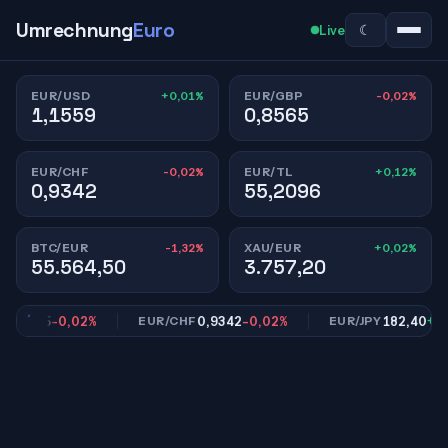
Umrechnung
Euro
☾
Live
+0,01%
-0,02%
EUR/USD
EUR/GBP
1,1559
0,8565
-0,02%
+0,12%
EUR/CHF
EUR/TL
0,9342
55,2096
-1,32%
+0,02%
BTC/EUR
XAU/EUR
55.564,50
3.757,20
,8565
-0,02%
0,9342
-0,02%
182,40
+0,01
EUR/CHF
EUR/JPY