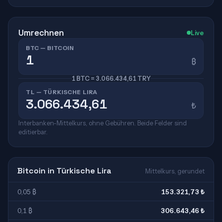
Umrechnen
Live
BTC — BITCOIN
₿
1 BTC = 3.066.434,61 TRY
TL — TÜRKISCHE LIRA
₺
Interbanken-Mittelkurs, ohne Gebühren. Beide Felder sind
editierbar.
Bitcoin in Türkische Lira
Mittelkurs, gerundet
0,05 ₿
153.321,73 ₺
0,1 ₿
306.643,46 ₺