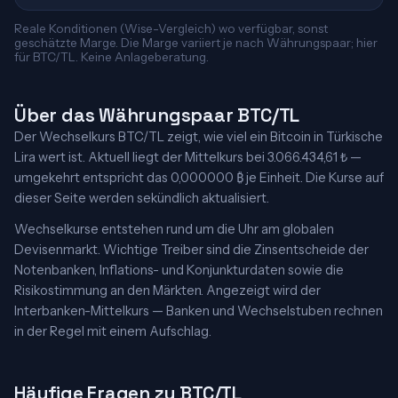
Reale Konditionen (Wise-Vergleich) wo verfügbar, sonst
geschätzte Marge. Die Marge variiert je nach Währungspaar; hier
für BTC/TL. Keine Anlageberatung.
Über das Währungspaar BTC/TL
Der Wechselkurs BTC/TL zeigt, wie viel ein Bitcoin in Türkische
Lira wert ist. Aktuell liegt der Mittelkurs bei 3.066.434,61 ₺ —
umgekehrt entspricht das 0,000000 ₿ je Einheit. Die Kurse auf
dieser Seite werden sekündlich aktualisiert.
Wechselkurse entstehen rund um die Uhr am globalen
Devisenmarkt. Wichtige Treiber sind die Zinsentscheide der
Notenbanken, Inflations- und Konjunkturdaten sowie die
Risikostimmung an den Märkten. Angezeigt wird der
Interbanken-Mittelkurs — Banken und Wechselstuben rechnen
in der Regel mit einem Aufschlag.
Häufige Fragen zu BTC/TL