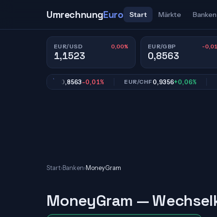
Umrechnung
Euro
Start
Märkte
Banken
0,00%
-0,0
EUR/USD
EUR/GBP
1,1523
0,8563
%
0,8563
-0,01%
0,9356
+0,06%
EUR/GBP
EUR/CHF
EUR
Start
›
Banken
›
MoneyGram
MoneyGram — Wechsel