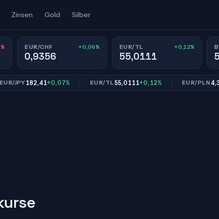
Zinsen
Gold
Silber
1%
+0,06%
+0,12%
EUR/CHF
EUR/TL
B
0,9356
55,0111
182,41
+0,07%
55,0111
+0,12%
4,300
/JPY
EUR/TL
EUR/PLN
kurse