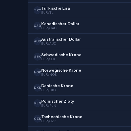
Türkische Lira
TRY
EUR/TL
Kanadischer Dollar
CAD
EUR/CAD
Australischer Dollar
AUD
EUR/AUD
Schwedische Krone
SEK
EUR/SEK
Norwegische Krone
NOK
EUR/NOK
Dänische Krone
DKK
EUR/DKK
Polnischer Zloty
PLN
EUR/PLN
Tschechische Krone
CZK
EUR/CZK