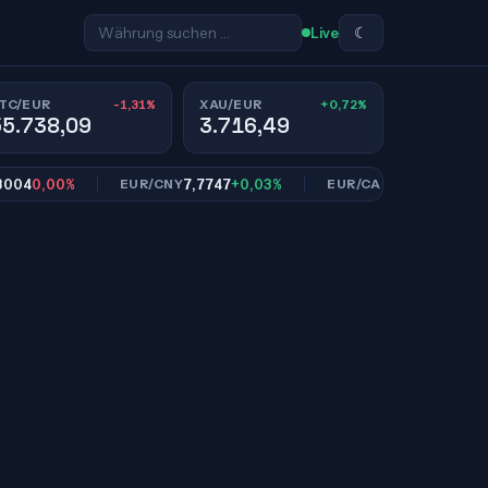
☾
Live
-1,31%
+0,72%
TC/EUR
XAU/EUR
55.738,09
3.716,49
4
0,00%
7,7747
+0,03%
1,6161
-0,07%
EUR/CNY
EUR/CAD