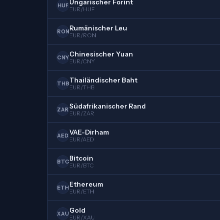
Ungarischer Forint
HUF
EUR/HUF
Rumänischer Leu
RON
EUR/RON
Chinesischer Yuan
CNY
EUR/CNY
Thailändischer Baht
THB
EUR/THB
Südafrikanischer Rand
ZAR
EUR/ZAR
VAE-Dirham
AED
EUR/AED
Bitcoin
BTC
EUR/BTC
Ethereum
ETH
EUR/ETH
Gold
XAU
EUR/XAU