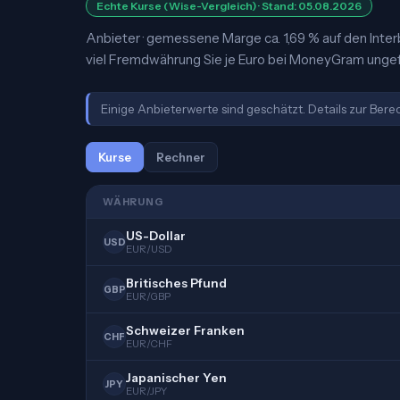
Echte Kurse (Wise-Vergleich) · Stand: 05.08.2026
Anbieter · gemessene Marge ca. 1,69 % auf den Inter
viel Fremdwährung Sie je Euro bei MoneyGram ungefä
Einige Anbieterwerte sind geschätzt. Details zur Ber
Kurse
Rechner
WÄHRUNG
US-Dollar
USD
EUR/USD
Britisches Pfund
GBP
EUR/GBP
Schweizer Franken
CHF
EUR/CHF
Japanischer Yen
JPY
EUR/JPY