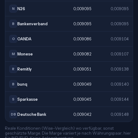
N26
0,009095
0,009095
N
Bankenverband
0,009095
0,009095
B
OANDA
0,009086
0,009104
O
Monese
0,009082
0,009107
M
Remitly
0,009051
0,009138
R
bunq
0,009049
0,009140
B
Sparkasse
0,009045
0,009144
S
Deutsche Bank
0,009042
0,009148
DB
Reale Konditionen (Wise-Vergleich) wo verfügbar, sonst
geschätzte Marge. Die Marge variiert je nach Währungspaar; hier