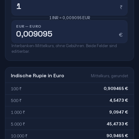
₹
1 INR = 0,009095 EUR
EUR — EURO
€
Interbanken-Mittelkurs, ohne Gebühren. Beide Felder sind
editierbar.
Indische Rupie in Euro
Mittelkurs, gerundet
0,909465 €
100 ₹
4,5473 €
500 ₹
9,0947 €
1.000 ₹
45,4733 €
5.000 ₹
90,9465 €
10.000 ₹