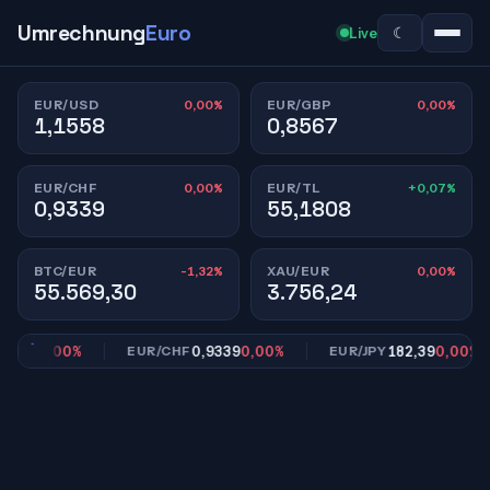
Umrechnung
Euro
☾
Live
0,00%
0,00%
EUR/USD
EUR/GBP
1,1558
0,8567
0,00%
+0,07%
EUR/CHF
EUR/TL
0,9339
55,1808
-1,32%
0,00%
BTC/EUR
XAU/EUR
55.569,30
3.756,24
567
0,00%
0,9339
0,00%
182,39
0,00%
EUR/CHF
EUR/JPY