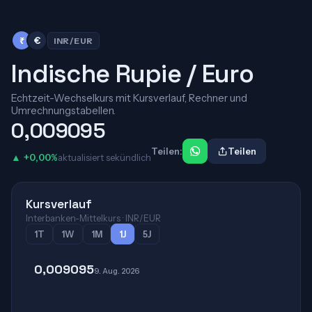
₹
€
INR/EUR
Indische Rupie / Euro
Echtzeit-Wechselkurs mit Kursverlauf, Rechner und
Umrechnungstabellen.
0,009095
Teilen:
Teilen
▲ +0,00%
aktualisiert sekündlich
Kursverlauf
Interbanken-Mittelkurs · INR/EUR
1T
1W
1M
1J
5J
0,009095
9. Aug. 2026