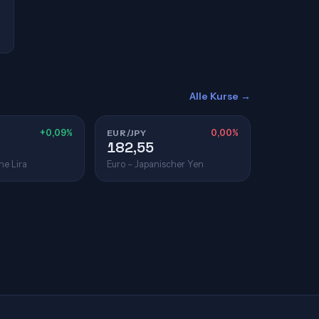
Alle Kurse →
+0,09%
EUR/JPY
0,00%
182,55
he Lira
Euro – Japanischer Yen