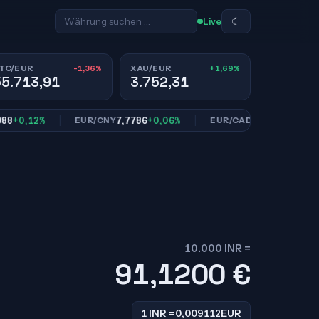
☾
Live
-1,36%
+1,69%
TC/EUR
XAU/EUR
55.713,91
3.752,31
,12%
7,7786
+0,06%
1,6160
+0,02%
EUR/CNY
EUR/CAD
10.000 INR =
91,1200
€
1 INR =
0,009112
EUR