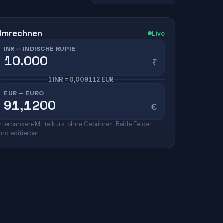
Umrechnen
Live
INR — INDISCHE RUPIE
₹
1 INR = 0,009112 EUR
EUR — EURO
€
nterbanken-Mittelkurs, ohne Gebühren. Beide Felder
ind editierbar.