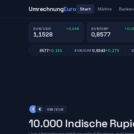
Umrechnung
Euro
Start
Märkte
Banken
+0,04%
+0,1
EUR/USD
EUR/GBP
1,1528
0,8577
0,8577
+0,15%
0,9343
+0,27%
EUR/GBP
EUR/CHF
EUR/J
₹
€
INR/EUR
10.000 Indische Rupi