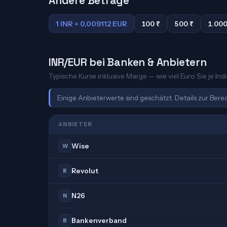
Andere Beträge
1 INR = 0,009112 EUR
100 ₹
500 ₹
1.000
INR/EUR bei Banken & Anbietern
Typische Kurse inklusive Marge — wie viel Euro Sie je Ind
Einige Anbieterwerte sind geschätzt. Details zur Ber
ANBIETER
Wise
W
Revolut
R
N26
N
Bankenverband
B