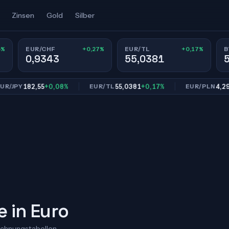
Zinsen
Gold
Silber
5%
+0,27%
+0,17%
EUR/CHF
EUR/TL
B
0,9343
55,0381
182,55
+0,08%
55,0381
+0,17%
4,2988
+0
PY
EUR/TL
EUR/PLN
e in Euro