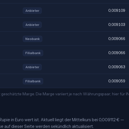
0,009109
Anbieter
0,009103
Anbieter
0,009066
Neobank
0,009066
Filialbank
0,009063
Anbieter
0,009059
Filialbank
 geschätzte Marge. Die Marge variiert je nach Währungspaar; hier für 
upie in Euro wert ist. Aktuell liegt der Mittelkurs bei 0,009112 € —
se auf dieser Seite werden sekündlich aktualisiert.