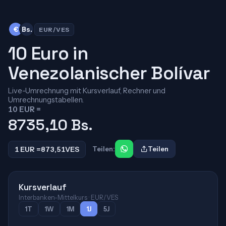
€
Bs.
EUR/VES
10 Euro in
Venezolanischer Bolívar
Live-Umrechnung mit Kursverlauf, Rechner und
Umrechnungstabellen.
10 EUR =
8735,10
Bs.
1 EUR =
873,51
VES
Teilen:
Teilen
Kursverlauf
Interbanken-Mittelkurs · EUR/VES
1T
1W
1M
1J
5J