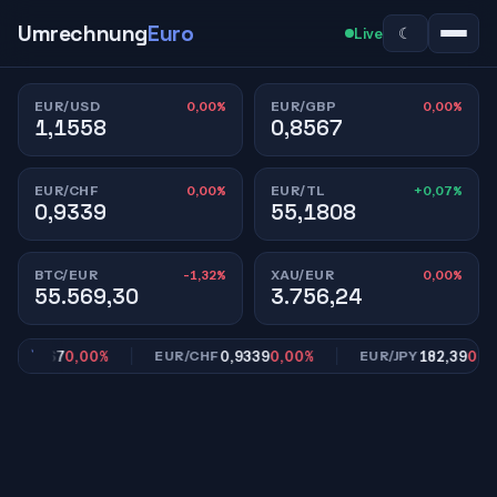
Umrechnung
Euro
☾
Live
0,00%
0,00%
EUR/USD
EUR/GBP
1,1558
0,8567
0,00%
+0,07%
EUR/CHF
EUR/TL
0,9339
55,1808
-1,32%
0,00%
BTC/EUR
XAU/EUR
55.569,30
3.756,24
0,8567
0,00%
0,9339
0,00%
182,39
0,00%
EUR/CHF
EUR/JPY