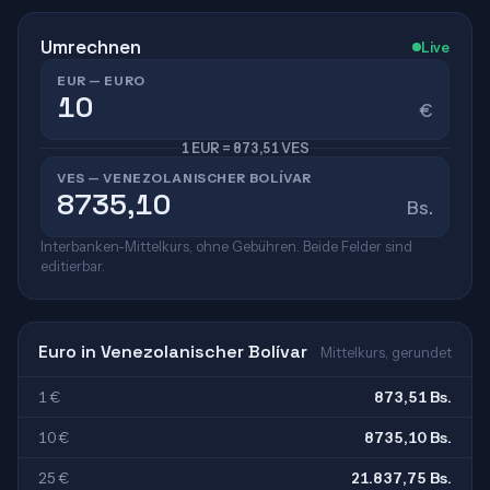
Umrechnen
Live
EUR — EURO
€
1 EUR = 873,51 VES
VES — VENEZOLANISCHER BOLÍVAR
Bs.
Interbanken-Mittelkurs, ohne Gebühren. Beide Felder sind
editierbar.
Euro in Venezolanischer Bolívar
Mittelkurs, gerundet
1 €
873,51 Bs.
10 €
8735,10 Bs.
25 €
21.837,75 Bs.