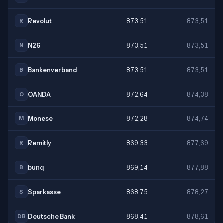
Revolut
873,51
873,51
R
N26
873,51
873,51
N
Bankenverband
873,51
873,51
B
OANDA
872,64
874,38
O
Monese
872,28
874,74
M
Remitly
869,33
877,69
R
bunq
869,14
877,88
B
Sparkasse
868,75
878,27
S
Deutsche Bank
868,41
878,61
DB