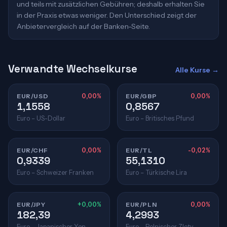
und teils mit zusätzlichen Gebühren; deshalb erhalten Sie
in der Praxis etwas weniger. Den Unterschied zeigt der
Anbietervergleich auf der Banken-Seite.
Verwandte Wechselkurse
Alle Kurse →
EUR/USD
0,00%
EUR/GBP
0,00%
1,1558
0,8567
Euro – US-Dollar
Euro – Britisches Pfund
EUR/CHF
0,00%
EUR/TL
-0,02%
0,9339
55,1310
Euro – Schweizer Franken
Euro – Türkische Lira
EUR/JPY
+0,00%
EUR/PLN
0,00%
182,39
4,2993
Euro – Japanischer Yen
Euro – Polnischer Zloty