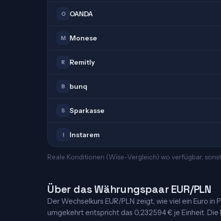
OANDA
O
Monese
M
Remitly
R
bunq
B
Sparkasse
S
Instarem
I
Reale Konditionen (Wise-Vergleich) wo verfügbar, sons
Über das Währungspaar EUR/PLN
Der Wechselkurs EUR/PLN zeigt, wie viel ein Euro in Po
umgekehrt entspricht das 0,232594 € je Einheit. Die K