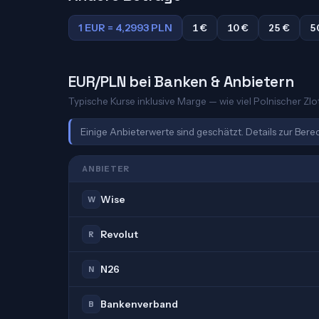
1 EUR = 4,2993 PLN
1 €
10 €
25 €
5
EUR/PLN bei Banken & Anbietern
Typische Kurse inklusive Marge — wie viel Polnischer Zlot
Einige Anbieterwerte sind geschätzt. Details zur Ber
ANBIETER
Wise
W
Revolut
R
N26
N
Bankenverband
B