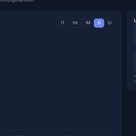
chnungstabellen.
1T
1W
1M
1J
5J
I
s