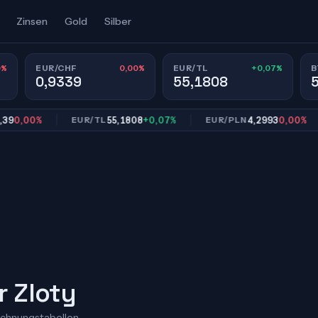
Zinsen
Gold
Silber
0%
0,00%
+0,07%
EUR/CHF
EUR/TL
B
0,9339
55,1808
,00%
55,1808
+0,07%
4,2993
0,00%
EUR/TL
EUR/PLN
r Zloty