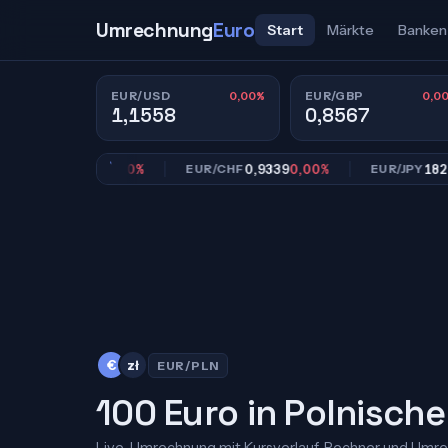
Umrechnung
Euro
Start
Märkte
Banken
0,00%
0,0
EUR/USD
EUR/GBP
1,1558
0,8567
0,8567
0,00%
0,9339
0,00%
182,39
0
/GBP
EUR/CHF
EUR/JPY
€
zł
EUR/PLN
100 Euro in Polnische