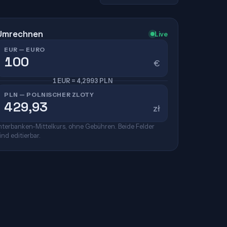
Umrechnen
Live
EUR — EURO
€
1 EUR = 4,2993 PLN
PLN — POLNISCHER ZLOTY
zł
nterbanken-Mittelkurs, ohne Gebühren. Beide Felder
ind editierbar.