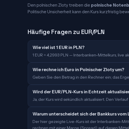
Den polnischen Zloty treiben die
polnische Noten
Politische Unsicherheit kann den Kurs kurzfristig bew
Häufige Fragen zu EUR/PLN
Wie viel ist 1 EUR in PLN?
1 EUR = 4,2993 PLN — Interbanken-Mittelkurs, live akt
Wie rechne ich Euro in Polnischer Zloty um?
Geben Sie den Betrag in den Rechner ein; das Ergeb
Wird der EUR/PLN-Kurs in Echtzeit aktualisie
Ja, der Kurs wird sekündlich aktualisiert. Den Verlauf
Warum unterscheidet sich der Bankkurs vom 
Der hier gezeigte Live-Kurs ist der Interbanken-M
rechnen mit einer Marge (Spread) auf diesen Mittelk