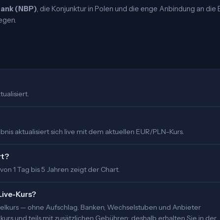
bank (NBP)
, die Konjunktur in Polen und die enge Anbindung an die 
egen.
ualisiert.
nis aktualisiert sich live mit dem aktuellen EUR/PLN-Kurs.
rt?
 von 1 Tag bis 5 Jahren zeigt der Chart.
Live-Kurs?
ittelkurs — ohne Aufschlag. Banken, Wechselstuben und Anbieter
urs und teils mit zusätzlichen Gebühren; deshalb erhalten Sie in der