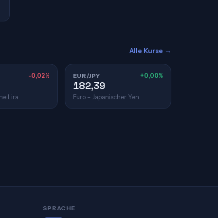
Alle Kurse →
-0,02%
EUR/JPY
+0,00%
182,39
he Lira
Euro – Japanischer Yen
SPRACHE