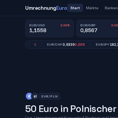
Umrechnung
Euro
Start
Märkte
Banken
0,00%
0,0
EUR/USD
EUR/GBP
1,1558
0,8567
0,8567
0,00%
0,9339
0,00%
182,39
0,
GBP
EUR/CHF
EUR/JPY
€
zł
EUR/PLN
50 Euro in Polnischer