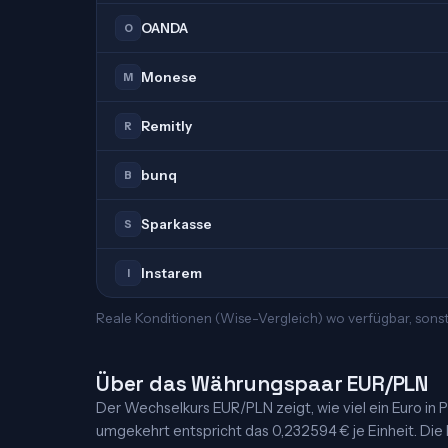
OANDA
O
Monese
M
Remitly
R
bunq
B
Sparkasse
S
Instarem
I
Reale Konditionen (Wise-Vergleich) wo verfügbar, sons
Über das Währungspaar EUR/PLN
Der Wechselkurs EUR/PLN zeigt, wie viel ein Euro in Po
umgekehrt entspricht das 0,232594 € je Einheit. Die K