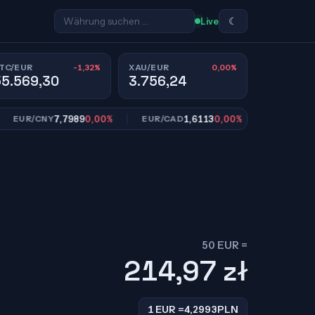
☾
Live
-1,32%
0,00%
TC/EUR
XAU/EUR
55.569,30
3.756,24
7,7989
0,00%
1,6113
0,00%
10,95
R/CNY
EUR/CAD
EUR/SEK
50 EUR =
214,97
zł
1 EUR =
4,2993
PLN