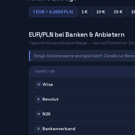
1 EUR = 4,2993 PLN
1 €
10 €
25 €
1
EUR/PLN bei Banken & Anbietern
Typische Kurse inklusive Marge — wie viel Polnischer Zlot
Einige Anbieterwerte sind geschätzt. Details zur Ber
ANBIETER
Wise
W
Revolut
R
N26
N
Bankenverband
B