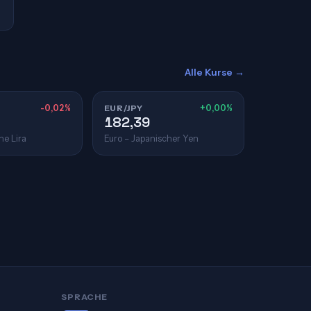
Alle Kurse →
-0,02%
EUR/JPY
+0,00%
182,39
he Lira
Euro – Japanischer Yen
SPRACHE