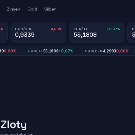
Zinsen
Gold
Silber
0%
0,00%
+0,07%
EUR/CHF
EUR/TL
B
0,9339
55,1808
00%
55,1808
+0,07%
4,2993
0,00%
EUR/TL
EUR/PLN
EU
 Zloty