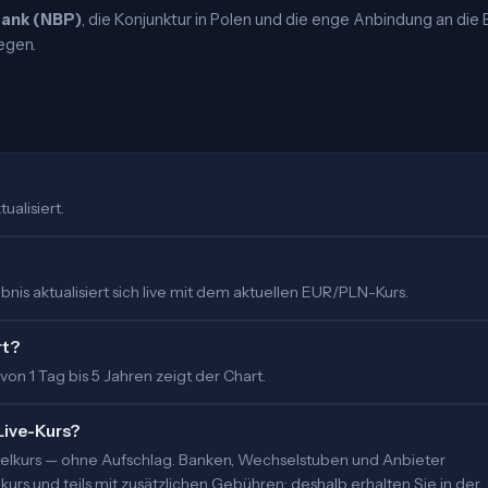
bank (NBP)
, die Konjunktur in Polen und die enge Anbindung an die 
egen.
ualisiert.
nis aktualisiert sich live mit dem aktuellen EUR/PLN-Kurs.
rt?
 von 1 Tag bis 5 Jahren zeigt der Chart.
Live-Kurs?
ittelkurs — ohne Aufschlag. Banken, Wechselstuben und Anbieter
urs und teils mit zusätzlichen Gebühren; deshalb erhalten Sie in der