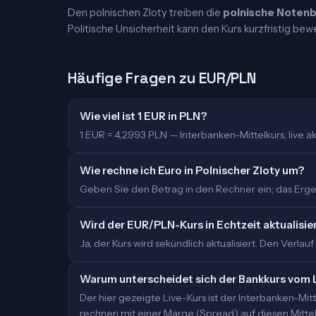
Den polnischen Zloty treiben die
polnische Noten
Politische Unsicherheit kann den Kurs kurzfristig bew
Häufige Fragen zu EUR/PLN
Wie viel ist 1 EUR in PLN?
1 EUR = 4,2993 PLN — Interbanken-Mittelkurs, live akt
Wie rechne ich Euro in Polnischer Zloty um?
Geben Sie den Betrag in den Rechner ein; das Ergeb
Wird der EUR/PLN-Kurs in Echtzeit aktualisie
Ja, der Kurs wird sekündlich aktualisiert. Den Verlauf
Warum unterscheidet sich der Bankkurs vom 
Der hier gezeigte Live-Kurs ist der Interbanken-M
rechnen mit einer Marge (Spread) auf diesen Mittelk