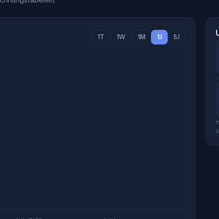
chnungstabellen.
1T
1W
1M
1J
5J
I
s