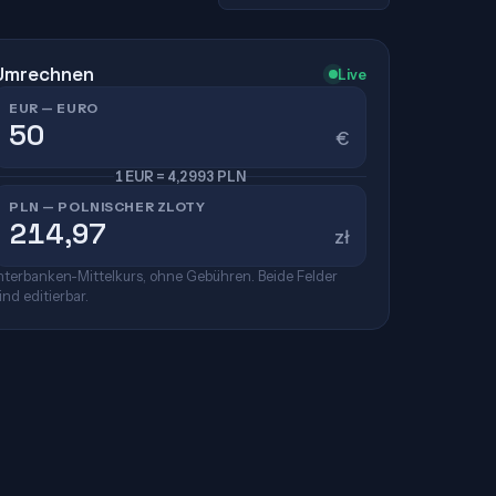
Umrechnen
Live
EUR — EURO
€
1 EUR = 4,2993 PLN
PLN — POLNISCHER ZLOTY
zł
nterbanken-Mittelkurs, ohne Gebühren. Beide Felder
ind editierbar.