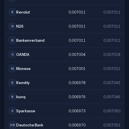
Revolut
0,007011
0,007011
R
N26
0,007011
0,007011
N
Bankenverband
0,007011
0,007011
B
OANDA
0,007004
0,007018
O
Monese
0,007001
0,007021
M
Remitly
0,006978
0,007045
R
bunq
0,006976
0,007046
B
Sparkasse
0,006973
0,007050
S
Deutsche Bank
0,006970
0,007052
DB