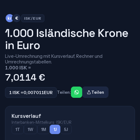
kr
€
ISK/EUR
1.000 Isländische Krone
in Euro
Live-Umrechnung mit Kursverlauf, Rechner und
Umrechnungstabellen.
1.000 ISK =
7,0114
€
1 ISK =
0,007011
EUR
Teilen:
Teilen
Kursverlauf
Interbanken-Mittelkurs · ISK/EUR
1T
1W
1M
1J
5J