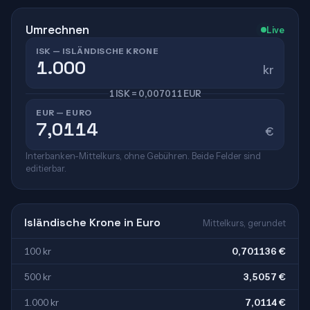
Umrechnen
Live
ISK — ISLÄNDISCHE KRONE
kr
1 ISK = 0,007011 EUR
EUR — EURO
€
Interbanken-Mittelkurs, ohne Gebühren. Beide Felder sind
editierbar.
Isländische Krone in Euro
Mittelkurs, gerundet
100 kr
0,701136 €
500 kr
3,5057 €
1.000 kr
7,0114 €