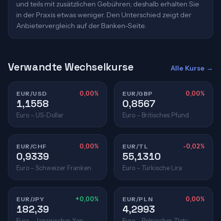
und teils mit zusätzlichen Gebühren; deshalb erhalten Sie
in der Praxis etwas weniger. Den Unterschied zeigt der
Anbietervergleich auf der Banken-Seite.
Verwandte Wechselkurse
Alle Kurse →
EUR/USD
0,00%
EUR/GBP
0,00%
1,1558
0,8567
Euro – US-Dollar
Euro – Britisches Pfund
EUR/CHF
0,00%
EUR/TL
-0,02%
0,9339
55,1310
Euro – Schweizer Franken
Euro – Türkische Lira
EUR/JPY
+0,00%
EUR/PLN
0,00%
182,39
4,2993
Euro – Japanischer Yen
Euro – Polnischer Zloty