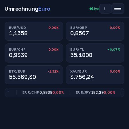
Umrechnung
Euro
☾
Live
0,00%
0,00%
EUR/USD
EUR/GBP
1,1558
0,8567
0,00%
+0,07%
EUR/CHF
EUR/TL
0,9339
55,1808
-1,32%
0,00%
BTC/EUR
XAU/EUR
55.569,30
3.756,24
00%
0,9339
0,00%
182,39
0,00%
EUR/CHF
EUR/JPY
EUR