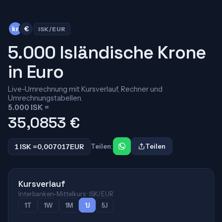
kr
€
ISK/EUR
5.000 Isländische Krone
in Euro
Live-Umrechnung mit Kursverlauf, Rechner und
Umrechnungstabellen.
5.000 ISK =
35,0853
€
1 ISK =
0,007017
EUR
Teilen:
Teilen
Kursverlauf
Interbanken-Mittelkurs · ISK/EUR
1T
1W
1M
1J
5J