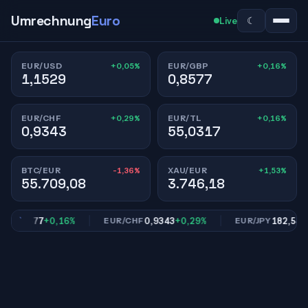
Umrechnung
Euro
☾
Live
+0,05%
+0,16%
EUR/USD
EUR/GBP
1,1529
0,8577
+0,29%
+0,16%
EUR/CHF
EUR/TL
0,9343
55,0317
-1,36%
+1,53%
BTC/EUR
XAU/EUR
55.709,08
3.746,18
0,8577
+0,16%
0,9343
+0,29%
182,54
+0,
P
EUR/CHF
EUR/JPY