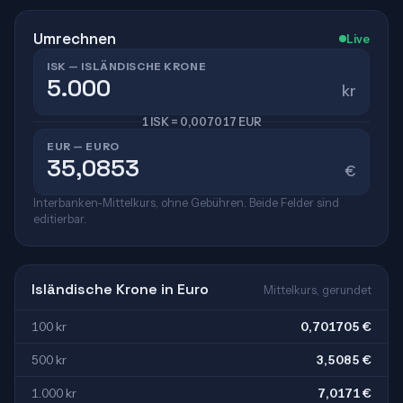
Umrechnen
Live
ISK — ISLÄNDISCHE KRONE
kr
1 ISK = 0,007017 EUR
EUR — EURO
€
Interbanken-Mittelkurs, ohne Gebühren. Beide Felder sind
editierbar.
Isländische Krone in Euro
Mittelkurs, gerundet
100 kr
0,701705 €
500 kr
3,5085 €
1.000 kr
7,0171 €