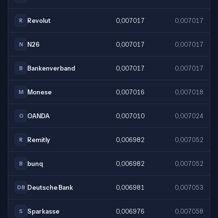
Revolut
0,007017
0,007017
R
N26
0,007017
0,007017
N
Bankenverband
0,007017
0,007017
B
Monese
0,007016
0,007018
M
OANDA
0,007010
0,007024
O
Remitly
0,006982
0,007052
R
bunq
0,006982
0,007052
B
Deutsche Bank
0,006981
0,007053
DB
Sparkasse
0,006976
0,007058
S