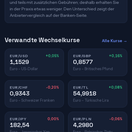
und teils mit zusätzlichen Gebühren; deshalb erhalten Sie
in der Praxis etwas weniger. Den Unterschied zeigt der
Anbietervergleich auf der Banken-Seite.
Verwandte Wechselkurse
Alle Kurse →
EUR/USD
+0,05%
EUR/GBP
+0,16%
1,1529
0,8577
Euro – US-Dollar
Euro – Britisches Pfund
EUR/CHF
-0,20%
EUR/TL
+0,08%
0,9343
54,9918
Euro – Schweizer Franken
Euro – Türkische Lira
EUR/JPY
0,00%
EUR/PLN
-0,06%
182,54
4,2980
Euro – Japanischer Yen
Euro – Polnischer Zloty