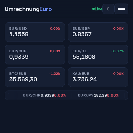
Umrechnung
Euro
☾
Live
0,00%
0,00%
EUR/USD
EUR/GBP
1,1558
0,8567
0,00%
+0,07%
EUR/CHF
EUR/TL
0,9339
55,1808
-1,32%
0,00%
BTC/EUR
XAU/EUR
55.569,30
3.756,24
00%
0,9339
0,00%
182,39
0,00%
EUR/CHF
EUR/JPY
EUR