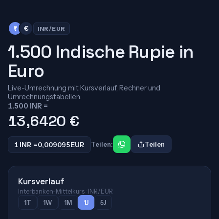
₹
€
INR/EUR
1.500 Indische Rupie in
Euro
Live-Umrechnung mit Kursverlauf, Rechner und
Umrechnungstabellen.
1.500 INR =
13,6420
€
1 INR =
0,009095
EUR
Teilen:
Teilen
Kursverlauf
Interbanken-Mittelkurs · INR/EUR
1T
1W
1M
1J
5J