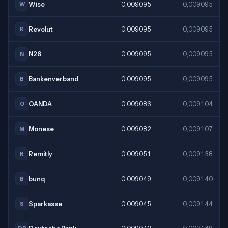
Wise
0,009095
0,009095
W
Revolut
0,009095
0,009095
R
N26
0,009095
0,009095
N
Bankenverband
0,009095
0,009095
B
OANDA
0,009086
0,009104
O
Monese
0,009082
0,009107
M
Remitly
0,009051
0,009138
R
bunq
0,009049
0,009140
B
Sparkasse
0,009045
0,009144
S