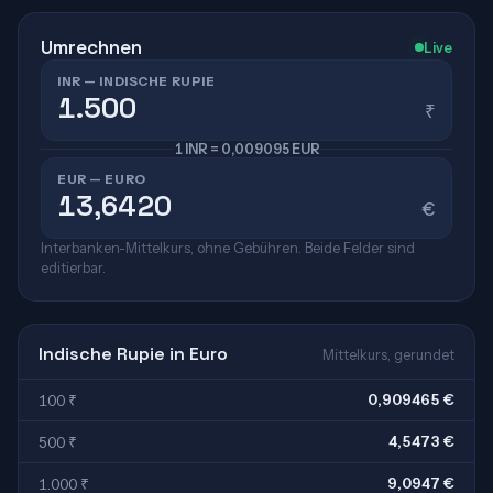
Umrechnen
Live
INR — INDISCHE RUPIE
₹
1 INR = 0,009095 EUR
EUR — EURO
€
Interbanken-Mittelkurs, ohne Gebühren. Beide Felder sind
editierbar.
Indische Rupie in Euro
Mittelkurs, gerundet
0,909465 €
100 ₹
4,5473 €
500 ₹
9,0947 €
1.000 ₹