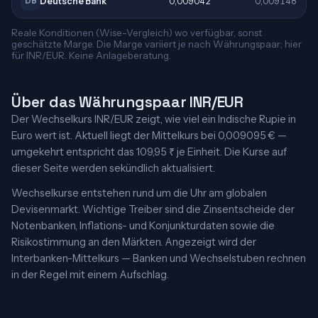
Deutsche Bank
0,009042
0,009148
DB
Reale Konditionen (Wise-Vergleich) wo verfügbar, sonst
geschätzte Marge. Die Marge variiert je nach Währungspaar; hier
für INR/EUR. Keine Anlageberatung.
Über das Währungspaar INR/EUR
Der Wechselkurs INR/EUR zeigt, wie viel ein Indische Rupie in
Euro wert ist. Aktuell liegt der Mittelkurs bei 0,009095 € —
umgekehrt entspricht das 109,95 ₹ je Einheit. Die Kurse auf
dieser Seite werden sekündlich aktualisiert.
Wechselkurse entstehen rund um die Uhr am globalen
Devisenmarkt. Wichtige Treiber sind die Zinsentscheide der
Notenbanken, Inflations- und Konjunkturdaten sowie die
Risikostimmung an den Märkten. Angezeigt wird der
Interbanken-Mittelkurs — Banken und Wechselstuben rechnen
in der Regel mit einem Aufschlag.