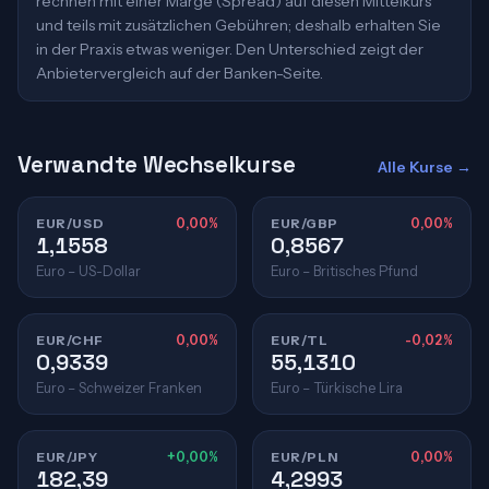
rechnen mit einer Marge (Spread) auf diesen Mittelkurs
und teils mit zusätzlichen Gebühren; deshalb erhalten Sie
in der Praxis etwas weniger. Den Unterschied zeigt der
Anbietervergleich auf der Banken-Seite.
Verwandte Wechselkurse
Alle Kurse →
EUR/USD
0,00%
EUR/GBP
0,00%
1,1558
0,8567
Euro – US-Dollar
Euro – Britisches Pfund
EUR/CHF
0,00%
EUR/TL
-0,02%
0,9339
55,1310
Euro – Schweizer Franken
Euro – Türkische Lira
EUR/JPY
+0,00%
EUR/PLN
0,00%
182,39
4,2993