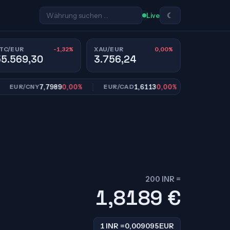
☾
Live
-1,32%
0,00%
TC/EUR
XAU/EUR
55.569,30
3.756,24
7,7989
0,00%
1,6113
0,00%
10,95
UR/CNY
EUR/CAD
EUR/SEK
200 INR =
1,8189
€
1 INR =
0,009095
EUR