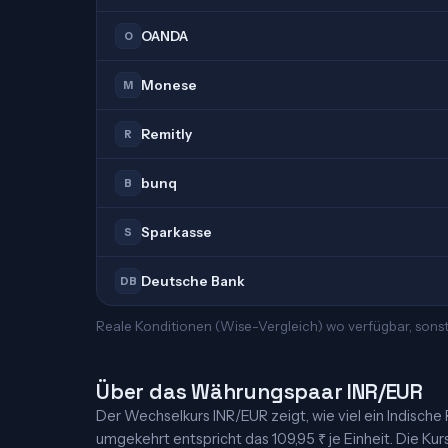
OANDA
O
Monese
M
Remitly
R
bunq
B
Sparkasse
S
Deutsche Bank
DB
Reale Konditionen (Wise-Vergleich) wo verfügbar, sonst
Über das Währungspaar INR/EUR
Der Wechselkurs INR/EUR zeigt, wie viel ein Indische R
umgekehrt entspricht das 109,95 ₹ je Einheit. Die Kur