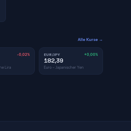
Alle Kurse →
-0,02%
EUR/JPY
+0,00%
182,39
he Lira
Euro – Japanischer Yen