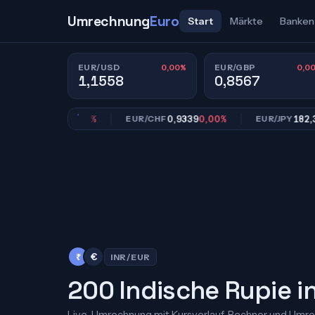
Umrechnung
Euro
Start
Märkte
Banken
0,00%
0,0
EUR/USD
EUR/GBP
1,1558
0,8567
0,8567
0,00%
0,9339
0,00%
182,39
0,
GBP
EUR/CHF
EUR/JPY
₹
€
INR/EUR
200 Indische Rupie i