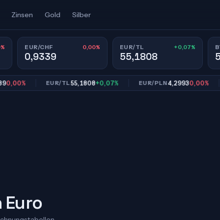
Zinsen
Gold
Silber
0%
0,00%
+0,07%
EUR/CHF
EUR/TL
B
0,9339
55,1808
00%
55,1808
+0,07%
4,2993
0,00%
EUR/TL
EUR/PLN
E
n Euro