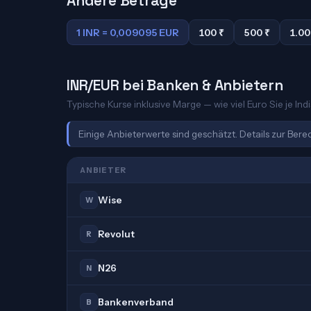
Andere Beträge
1 INR = 0,009095 EUR
100 ₹
500 ₹
1.00
INR/EUR bei Banken & Anbietern
Typische Kurse inklusive Marge — wie viel Euro Sie je Ind
Einige Anbieterwerte sind geschätzt. Details zur Ber
ANBIETER
Wise
W
Revolut
R
N26
N
Bankenverband
B