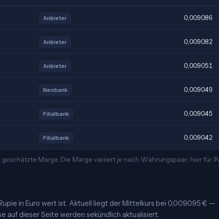
0,009086
Anbieter
0,009082
Anbieter
0,009051
Anbieter
0,009049
Neobank
0,009045
Filialbank
0,009042
Filialbank
 geschätzte Marge. Die Marge variiert je nach Währungspaar; hier für 
upie in Euro wert ist. Aktuell liegt der Mittelkurs bei 0,009095 € —
se auf dieser Seite werden sekündlich aktualisiert.