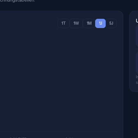
chnungstabellen.
1T
1W
1M
1J
5J
I
s