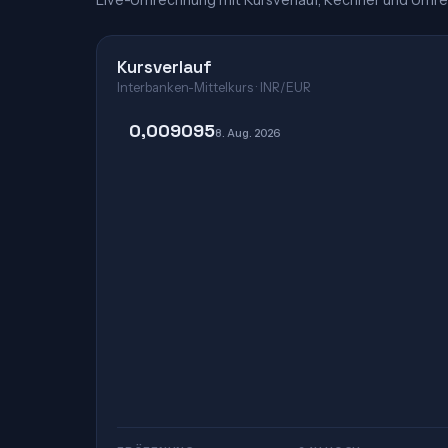
Live-Umrechnung mit Kursverlauf, Rechner und Umre
Kursverlauf
Interbanken-Mittelkurs · INR/EUR
0,009095
8. Aug. 2026