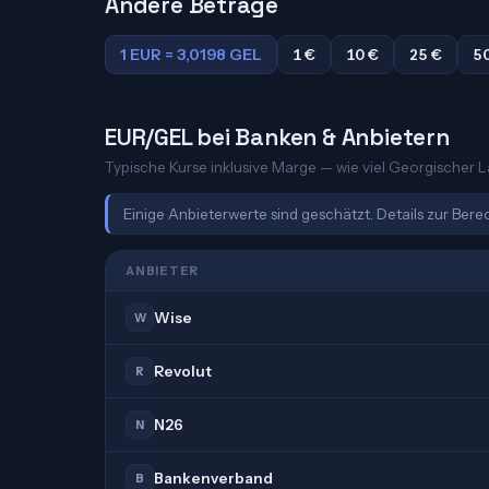
Andere Beträge
1 EUR = 3,0198 GEL
1 €
10 €
25 €
5
EUR/GEL bei Banken & Anbietern
Typische Kurse inklusive Marge — wie viel Georgischer Lar
Einige Anbieterwerte sind geschätzt. Details zur Ber
ANBIETER
Wise
W
Revolut
R
N26
N
Bankenverband
B