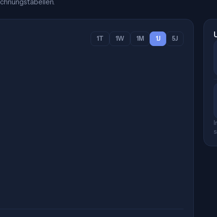
chnungstabellen.
1T
1W
1M
1J
5J
I
s