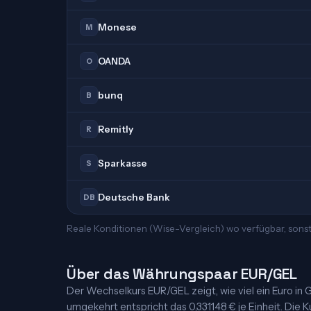
Monese
M
OANDA
O
bunq
B
Remitly
R
Sparkasse
S
Deutsche Bank
DB
Reale Konditionen (Wise-Vergleich) wo verfügbar, sonst
Über das Währungspaar EUR/GEL
Der Wechselkurs EUR/GEL zeigt, wie viel ein Euro in Ge
umgekehrt entspricht das 0,331148 € je Einheit. Die K