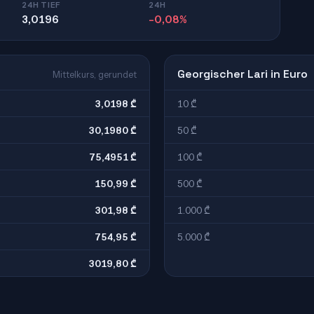
24H TIEF
24H
3,0196
-0,08%
Georgischer Lari in Euro
Mittelkurs, gerundet
3,0198 ₾
10 ₾
30,1980 ₾
50 ₾
75,4951 ₾
100 ₾
150,99 ₾
500 ₾
301,98 ₾
1.000 ₾
754,95 ₾
5.000 ₾
3019,80 ₾