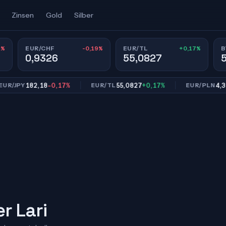
Zinsen
Gold
Silber
1%
-0,19%
+0,17%
EUR/CHF
EUR/TL
B
0,9326
55,0827
182,18
-0,17%
55,0827
+0,17%
4,3014
-
PY
EUR/TL
EUR/PLN
r Lari