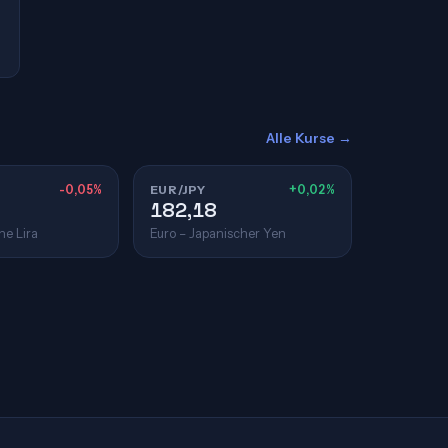
Alle Kurse →
-0,05%
EUR/JPY
+0,02%
182,18
he Lira
Euro – Japanischer Yen