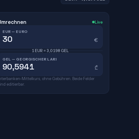
Umrechnen
Live
EUR — EURO
€
1 EUR = 3,0198 GEL
GEL — GEORGISCHER LARI
₾
nterbanken-Mittelkurs, ohne Gebühren. Beide Felder
ind editierbar.