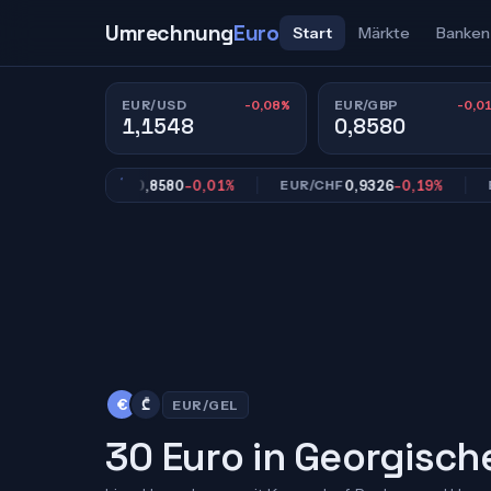
Umrechnung
Euro
Start
Märkte
Banken
-0,08%
-0,0
EUR/USD
EUR/GBP
1,1548
0,8580
0,8580
-0,01%
0,9326
-0,19%
EUR/GBP
EUR/CHF
EUR/J
€
₾
EUR/GEL
30 Euro in Georgische