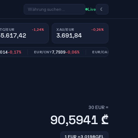
☾
Live
-1,24%
-0,26%
TC/EUR
XAU/EUR
55.617,42
3.691,84
0,17%
7,7939
-0,06%
1,6185
-0,12%
EUR/CNY
EUR/CAD
30 EUR =
90,5941
₾
1 EUR =
3,0198
GEL