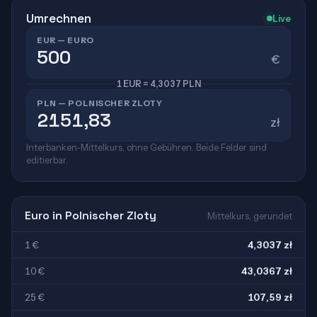
Umrechnen
Live
EUR — EURO
€
1 EUR = 4,3037 PLN
PLN — POLNISCHER ZLOTY
zł
Interbanken-Mittelkurs, ohne Gebühren. Beide Felder sind
editierbar.
Euro in Polnischer Zloty
Mittelkurs, gerundet
1 €
4,3037 zł
10 €
43,0367 zł
25 €
107,59 zł