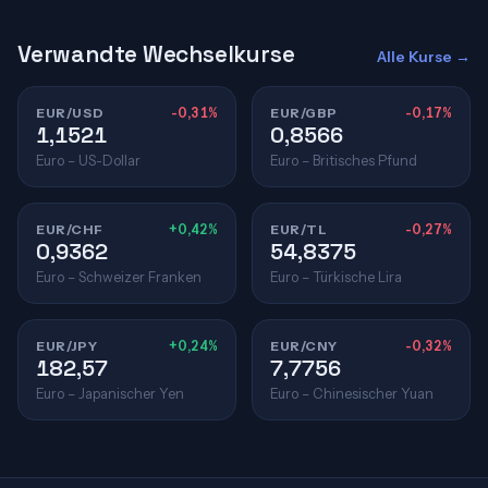
Verwandte Wechselkurse
Alle Kurse →
EUR/USD
-0,31%
EUR/GBP
-0,17%
1,1521
0,8566
Euro – US-Dollar
Euro – Britisches Pfund
EUR/CHF
+0,42%
EUR/TL
-0,27%
0,9362
54,8375
Euro – Schweizer Franken
Euro – Türkische Lira
EUR/JPY
+0,24%
EUR/CNY
-0,32%
182,57
7,7756
Euro – Japanischer Yen
Euro – Chinesischer Yuan