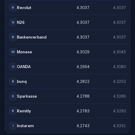
Revolut
4,3037
4,3037
R
N26
4,3037
4,3037
N
Bankenverband
4,3037
4,3037
B
Monese
4,3029
4,3045
M
OANDA
4,2994
4,3080
O
bunq
4,2822
4,3252
B
Sparkasse
4,2788
4,3286
S
Remitly
4,2783
4,3290
R
Instarem
4,2743
4,3331
I