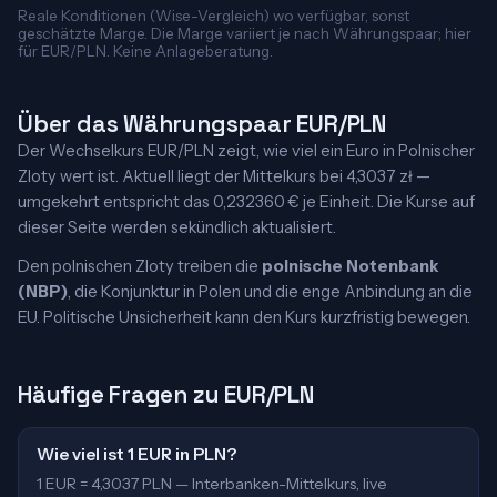
Reale Konditionen (Wise-Vergleich) wo verfügbar, sonst
geschätzte Marge. Die Marge variiert je nach Währungspaar; hier
für EUR/PLN. Keine Anlageberatung.
Über das Währungspaar EUR/PLN
Der Wechselkurs EUR/PLN zeigt, wie viel ein Euro in Polnischer
Zloty wert ist. Aktuell liegt der Mittelkurs bei 4,3037 zł —
umgekehrt entspricht das 0,232360 € je Einheit. Die Kurse auf
dieser Seite werden sekündlich aktualisiert.
Den polnischen Zloty treiben die
polnische Notenbank
(NBP)
, die Konjunktur in Polen und die enge Anbindung an die
EU. Politische Unsicherheit kann den Kurs kurzfristig bewegen.
Häufige Fragen zu EUR/PLN
Wie viel ist 1 EUR in PLN?
1 EUR = 4,3037 PLN — Interbanken-Mittelkurs, live