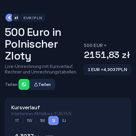
€
zł
EUR/PLN
500 Euro in
Polnischer
500 EUR =
Zloty
2151,83
zł
Live-Umrechnung mit Kursverlauf,
1 EUR =
4,3037
PLN
Rechner und Umrechnungstabellen.
Teilen:
Teilen
Kursverlauf
Interbanken-Mittelkurs · EUR/PLN
1T
1W
1M
1J
5J
4,3037