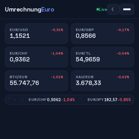
Umrechnung
Euro
☾
Live
-0,31%
-0,17%
EUR/USD
EUR/GBP
1,1521
0,8566
-1,04%
-0,04%
EUR/CHF
EUR/TL
0,9362
54,9659
-1,01%
-0,62%
BTC/EUR
XAU/EUR
55.747,76
3.678,33
0,17%
0,9362
-1,04%
182,57
-0,85%
EUR/CHF
EUR/JPY