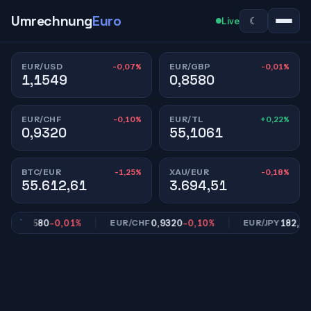
Umrechnung
Euro
☾
Live
-0,07%
-0,01%
EUR/USD
EUR/GBP
1,1549
0,8580
-0,10%
+0,22%
EUR/CHF
EUR/TL
0,9320
55,1061
-1,25%
-0,18%
BTC/EUR
XAU/EUR
55.612,61
3.694,51
0,8580
-0,01%
0,9320
-0,10%
182,17
-0
P
EUR/CHF
EUR/JPY