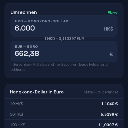
Umrechnen
Live
HKD — HONGKONG-DOLLAR
HK$
1 HKD = 0,110397 EUR
EUR — EURO
€
Interbanken-Mittelkurs, ohne Gebühren. Beide Felder sind
editierbar.
Hongkong-Dollar in Euro
Mittelkurs, gerundet
10 HK$
1,1040 €
50 HK$
5,5198 €
100 HK$
11,0397 €