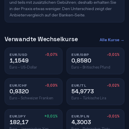
und teils mit zusätzlichen Gebühren; deshalb erhalten Sie
in der Praxis etwas weniger. Den Unterschied zeigt der
Anbietervergleich auf der Banken-Seite.
Verwandte Wechselkurse
Alle Kurse →
EUR/USD
-0,07%
EUR/GBP
-0,01%
1,1549
0,8580
Euro – US-Dollar
Euro – Britisches Pfund
EUR/CHF
-0,03%
EUR/TL
-0,02%
0,9320
54,9773
Euro – Schweizer Franken
Euro – Türkische Lira
EUR/JPY
+0,01%
EUR/PLN
-0,01%
182,17
4,3003
Euro – Japanischer Yen
Euro – Polnischer Zloty