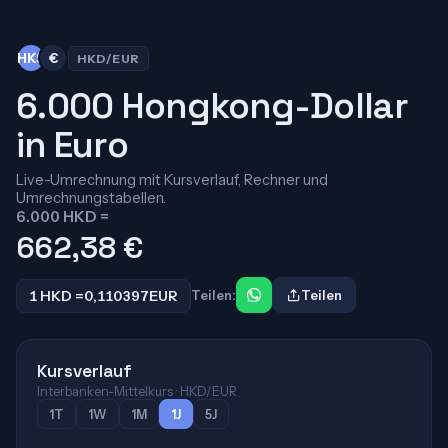
HK$
€
HKD/EUR
6.000 Hongkong-Dollar
in Euro
Live-Umrechnung mit Kursverlauf, Rechner und
Umrechnungstabellen.
6.000 HKD =
662,38
€
1 HKD =
0,110397
EUR
Teilen:
Teilen
Kursverlauf
Interbanken-Mittelkurs · HKD/EUR
1T
1W
1M
1J
5J