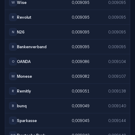
Wise
0,009095
0,009095
W
Revolut
0,009095
0,009095
R
N26
0,009095
0,009095
N
Bankenverband
0,009095
0,009095
B
OANDA
0,009086
0,009104
O
Monese
0,009082
0,009107
M
Remitly
0,009051
0,009138
R
bunq
0,009049
0,009140
B
Sparkasse
0,009045
0,009144
S