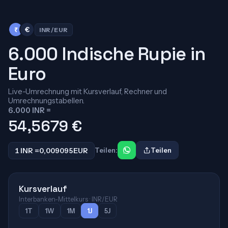
₹
€
INR/EUR
6.000 Indische Rupie in
Euro
Live-Umrechnung mit Kursverlauf, Rechner und
Umrechnungstabellen.
6.000 INR =
54,5679
€
1 INR =
0,009095
EUR
Teilen:
Teilen
Kursverlauf
Interbanken-Mittelkurs · INR/EUR
1T
1W
1M
1J
5J