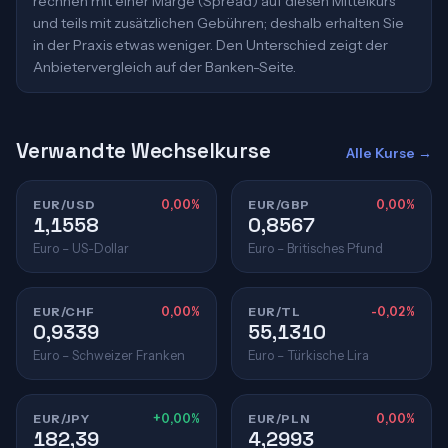
rechnen mit einer Marge (Spread) auf diesen Mittelkurs
und teils mit zusätzlichen Gebühren; deshalb erhalten Sie
in der Praxis etwas weniger. Den Unterschied zeigt der
Anbietervergleich auf der Banken-Seite.
Verwandte Wechselkurse
Alle Kurse →
EUR/USD
0,00%
EUR/GBP
0,00%
1,1558
0,8567
Euro – US-Dollar
Euro – Britisches Pfund
EUR/CHF
0,00%
EUR/TL
-0,02%
0,9339
55,1310
Euro – Schweizer Franken
Euro – Türkische Lira
EUR/JPY
+0,00%
EUR/PLN
0,00%
182,39
4,2993