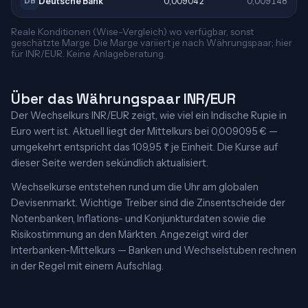
Deutsche Bank
0,009042
0,009148
DB
Reale Konditionen (Wise-Vergleich) wo verfügbar, sonst
geschätzte Marge. Die Marge variiert je nach Währungspaar; hier
für INR/EUR. Keine Anlageberatung.
Über das Währungspaar INR/EUR
Der Wechselkurs INR/EUR zeigt, wie viel ein Indische Rupie in
Euro wert ist. Aktuell liegt der Mittelkurs bei 0,009095 € —
umgekehrt entspricht das 109,95 ₹ je Einheit. Die Kurse auf
dieser Seite werden sekündlich aktualisiert.
Wechselkurse entstehen rund um die Uhr am globalen
Devisenmarkt. Wichtige Treiber sind die Zinsentscheide der
Notenbanken, Inflations- und Konjunkturdaten sowie die
Risikostimmung an den Märkten. Angezeigt wird der
Interbanken-Mittelkurs — Banken und Wechselstuben rechnen
in der Regel mit einem Aufschlag.