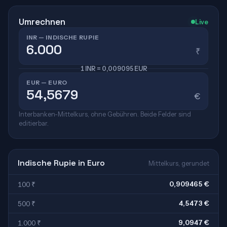
Umrechnen
Live
INR — INDISCHE RUPIE
₹
1 INR = 0,009095 EUR
EUR — EURO
€
Interbanken-Mittelkurs, ohne Gebühren. Beide Felder sind
editierbar.
Indische Rupie in Euro
Mittelkurs, gerundet
0,909465 €
100 ₹
4,5473 €
500 ₹
9,0947 €
1.000 ₹