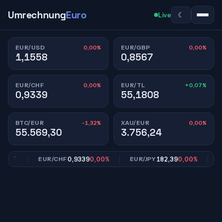
Umrechnung
Euro
☾
Live
0,00%
0,00%
EUR/USD
EUR/GBP
1,1558
0,8567
0,00%
+0,07%
EUR/CHF
EUR/TL
0,9339
55,1808
-1,32%
0,00%
BTC/EUR
XAU/EUR
55.569,30
3.756,24
00%
0,9339
0,00%
182,39
0,00%
EUR/CHF
EUR/JPY
EUR