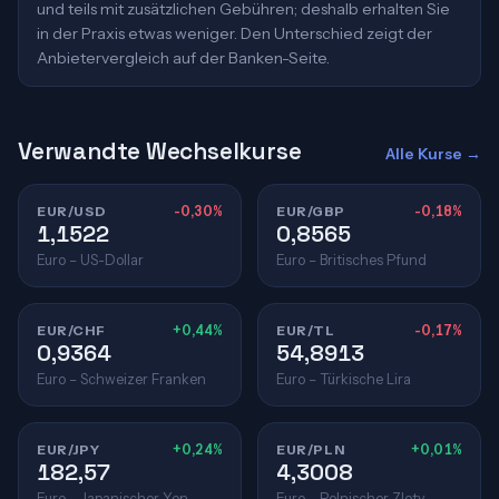
und teils mit zusätzlichen Gebühren; deshalb erhalten Sie
in der Praxis etwas weniger. Den Unterschied zeigt der
Anbietervergleich auf der Banken-Seite.
Verwandte Wechselkurse
Alle Kurse →
EUR/USD
-0,30%
EUR/GBP
-0,18%
1,1522
0,8565
Euro – US-Dollar
Euro – Britisches Pfund
EUR/CHF
+0,44%
EUR/TL
-0,17%
0,9364
54,8913
Euro – Schweizer Franken
Euro – Türkische Lira
EUR/JPY
+0,24%
EUR/PLN
+0,01%
182,57
4,3008
Euro – Japanischer Yen
Euro – Polnischer Zloty