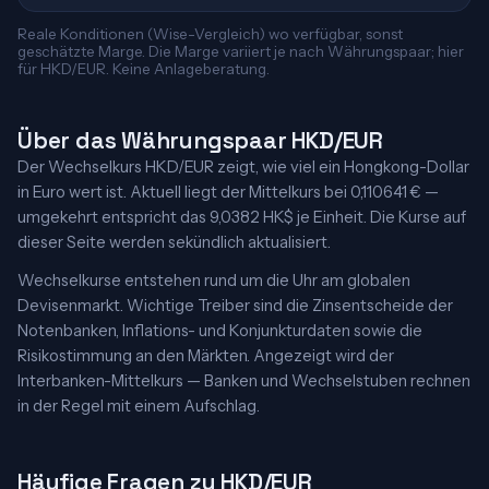
Reale Konditionen (Wise-Vergleich) wo verfügbar, sonst
geschätzte Marge. Die Marge variiert je nach Währungspaar; hier
für HKD/EUR. Keine Anlageberatung.
Über das Währungspaar HKD/EUR
Der Wechselkurs HKD/EUR zeigt, wie viel ein Hongkong-Dollar
in Euro wert ist. Aktuell liegt der Mittelkurs bei 0,110641 € —
umgekehrt entspricht das 9,0382 HK$ je Einheit. Die Kurse auf
dieser Seite werden sekündlich aktualisiert.
Wechselkurse entstehen rund um die Uhr am globalen
Devisenmarkt. Wichtige Treiber sind die Zinsentscheide der
Notenbanken, Inflations- und Konjunkturdaten sowie die
Risikostimmung an den Märkten. Angezeigt wird der
Interbanken-Mittelkurs — Banken und Wechselstuben rechnen
in der Regel mit einem Aufschlag.
Häufige Fragen zu HKD/EUR