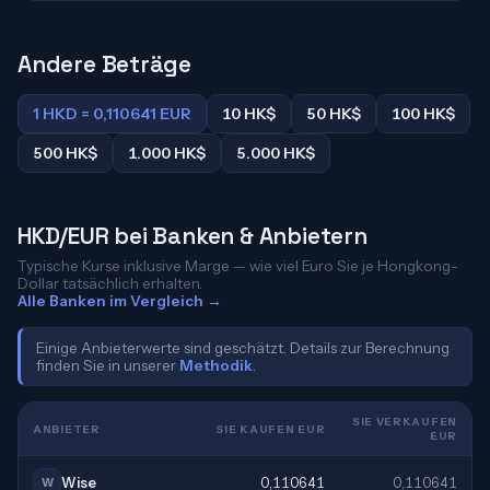
Andere Beträge
1 HKD = 0,110641 EUR
10 HK$
50 HK$
100 HK$
500 HK$
1.000 HK$
5.000 HK$
HKD/EUR bei Banken & Anbietern
Typische Kurse inklusive Marge — wie viel Euro Sie je Hongkong-
Dollar tatsächlich erhalten.
Alle Banken im Vergleich →
Einige Anbieterwerte sind geschätzt. Details zur Berechnung
finden Sie in unserer
Methodik
.
SIE VERKAUFEN
ANBIETER
SIE KAUFEN EUR
EUR
Wise
0,110641
0,110641
W