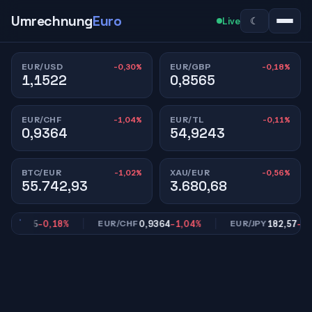
Umrechnung
Euro
☾
Live
-0,30%
-0,18%
EUR/USD
EUR/GBP
1,1522
0,8565
-1,04%
-0,11%
EUR/CHF
EUR/TL
0,9364
54,9243
-1,02%
-0,56%
BTC/EUR
XAU/EUR
55.742,93
3.680,68
0,8565
-0,18%
0,9364
-1,04%
182,57
-0,84
EUR/CHF
EUR/JPY