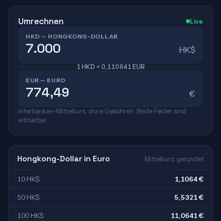
Umrechnen
Live
HKD — HONGKONG-DOLLAR
HK$
1 HKD = 0,110641 EUR
EUR — EURO
€
Interbanken-Mittelkurs, ohne Gebühren. Beide Felder sind
editierbar.
Hongkong-Dollar in Euro
Mittelkurs, gerundet
10 HK$
1,1064 €
50 HK$
5,5321 €
100 HK$
11,0641 €