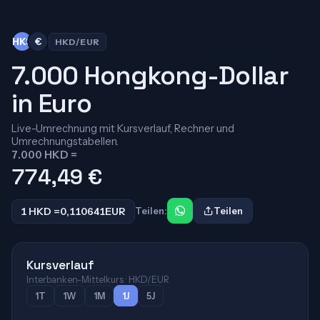
HK$
€
HKD/EUR
7.000 Hongkong-Dollar
in Euro
Live-Umrechnung mit Kursverlauf, Rechner und
Umrechnungstabellen.
7.000 HKD =
774,49
€
1 HKD =
0,110641
EUR
Teilen:
Teilen
Kursverlauf
Interbanken-Mittelkurs · HKD/EUR
1T
1W
1M
1J
5J