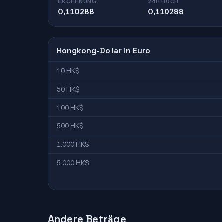
ERÖFFNUNG
24H HOCH
0,110288
0,110288
Hongkong-Dollar in Euro
10 HK$
50 HK$
100 HK$
500 HK$
1.000 HK$
5.000 HK$
Andere Beträge