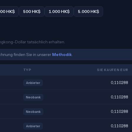
100 HK$
500 HK$
1.000 HK$
5.000 HK$
ngkong-Dollar tatsächlich erhalten.
echnung finden Sie in unserer
Methodik
.
TYP
SIE KAUFEN EUR
0,110288
Anbieter
0,110288
Neobank
0,110288
Neobank
0,110288
Anbieter