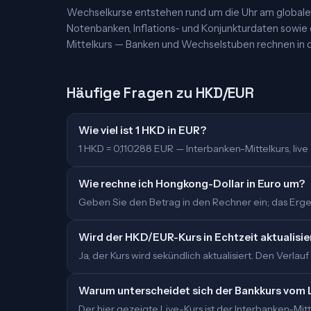
Wechselkurse entstehen rund um die Uhr am globalen
Notenbanken, Inflations- und Konjunkturdaten sowie
Mittelkurs — Banken und Wechselstuben rechnen in d
Häufige Fragen zu HKD/EUR
Wie viel ist 1 HKD in EUR?
1 HKD = 0,110288 EUR — Interbanken-Mittelkurs, live a
Wie rechne ich Hongkong-Dollar in Euro um?
Geben Sie den Betrag in den Rechner ein; das Ergeb
Wird der HKD/EUR-Kurs in Echtzeit aktualisie
Ja, der Kurs wird sekündlich aktualisiert. Den Verlauf
Warum unterscheidet sich der Bankkurs vom 
Der hier gezeigte Live-Kurs ist der Interbanken-M