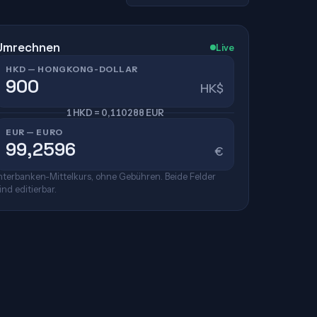
Umrechnen
Live
HKD — HONGKONG-DOLLAR
HK$
1 HKD = 0,110288 EUR
EUR — EURO
€
nterbanken-Mittelkurs, ohne Gebühren. Beide Felder
ind editierbar.