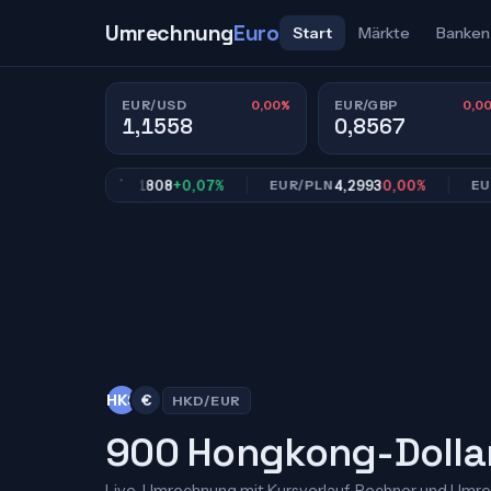
Umrechnung
Euro
Start
Märkte
Banken
0,00%
0,0
EUR/USD
EUR/GBP
1,1558
0,8567
55,1808
+0,07%
4,2993
0,00%
EUR/TL
EUR/PLN
EUR/CN
HK$
€
HKD/EUR
900 Hongkong-Dollar