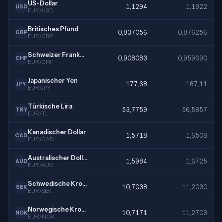
US-Dollar
1,1294
1,1822
USD
EUR/USD
Britisches Pfund
0,837056
0,876256
GBP
EUR/GBP
Schweizer Franken
0,908083
0,959690
CHF
EUR/CHF
Japanischer Yen
177,68
187,11
JPY
EUR/JPY
Türkische Lira
53,7759
56,5857
TRY
EUR/TL
Kanadischer Dollar
1,5718
1,6508
CAD
EUR/CAD
Australischer Dollar
1,5984
1,6725
AUD
EUR/AUD
Schwedische Krone
10,7038
11,2030
SEK
EUR/SEK
Norwegische Krone
10,7171
11,2703
NOK
EUR/NOK