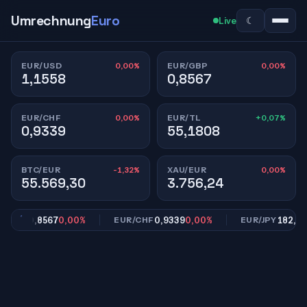
Umrechnung
Euro
☾
Live
0,00%
0,00%
EUR/USD
EUR/GBP
1,1558
0,8567
0,00%
+0,07%
EUR/CHF
EUR/TL
0,9339
55,1808
-1,32%
0,00%
BTC/EUR
XAU/EUR
55.569,30
3.756,24
0,8567
0,00%
0,9339
0,00%
182,39
0
/GBP
EUR/CHF
EUR/JPY