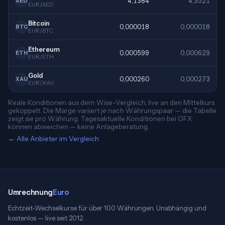
4,1384
4,3521
AED
EUR/AED
Bitcoin
0,000018
0,000018
BTC
EUR/BTC
Ethereum
0,000599
0,000629
ETH
EUR/ETH
Gold
0,000260
0,000273
XAU
EUR/XAU
Reale Konditionen aus dem Wise-Vergleich, live an den Mittelkurs
gekoppelt. Die Marge variiert je nach Währungspaar — die Tabelle
zeigt sie pro Währung. Tagesaktuelle Konditionen bei OFX
können abweichen — keine Anlageberatung.
← Alle Anbieter im Vergleich
Umrechnung
Euro
Echtzeit-Wechselkurse für über 100 Währungen. Unabhängig und
kostenlos — live seit 2012.