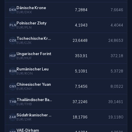
Dänische Krone
7,2884
7,6646
DKK
EUR/DKK
Polnischer Zloty
4,1943
4,4044
PLN
EUR/PLN
Tschechische Krone
23,6448
24,8653
CZK
EUR/CZK
Ungarischer Forint
353,91
372,18
HUF
EUR/HUF
Rumänischer Leu
5,1091
5,3728
RON
EUR/RON
Chinesischer Yuan
7,5456
8,0522
CNY
EUR/CNY
Thailändischer Baht
37,2246
39,1461
THB
EUR/THB
Südafrikanischer Rand
18,1796
19,1180
ZAR
EUR/ZAR
VAE-Dirham