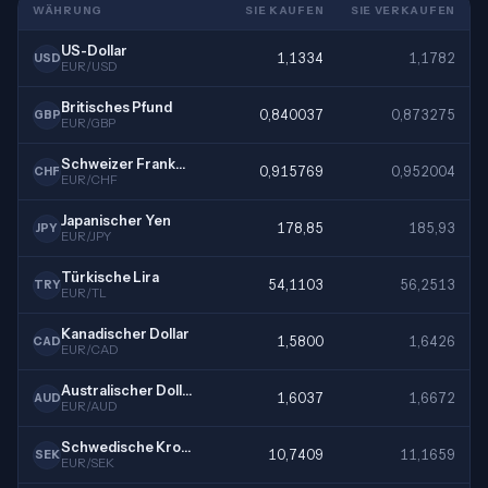
WÄHRUNG
SIE KAUFEN
SIE VERKAUFEN
US-Dollar
1,1334
1,1782
USD
EUR/USD
Britisches Pfund
0,840037
0,873275
GBP
EUR/GBP
Schweizer Franken
0,915769
0,952004
CHF
EUR/CHF
Japanischer Yen
178,85
185,93
JPY
EUR/JPY
Türkische Lira
54,1103
56,2513
TRY
EUR/TL
Kanadischer Dollar
1,5800
1,6426
CAD
EUR/CAD
Australischer Dollar
1,6037
1,6672
AUD
EUR/AUD
Schwedische Krone
10,7409
11,1659
SEK
EUR/SEK