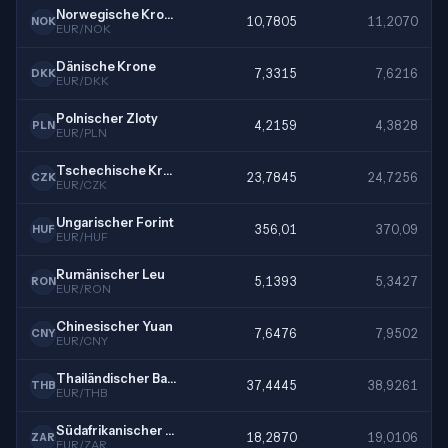
Norwegische Krone
10,7805
11,2070
NOK
EUR/NOK
Dänische Krone
7,3315
7,6216
DKK
EUR/DKK
Polnischer Zloty
4,2159
4,3828
PLN
EUR/PLN
Tschechische Krone
23,7845
24,7256
CZK
EUR/CZK
Ungarischer Forint
356,01
370,09
HUF
EUR/HUF
Rumänischer Leu
5,1393
5,3427
RON
EUR/RON
Chinesischer Yuan
7,6476
7,9502
CNY
EUR/CNY
Thailändischer Baht
37,4445
38,9261
THB
EUR/THB
Südafrikanischer Rand
18,2870
19,0106
ZAR
EUR/ZAR