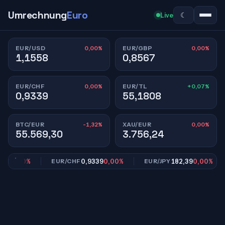
Umrechnung
Euro
☾
Live
0,00%
0,00%
EUR/USD
EUR/GBP
1,1558
0,8567
0,00%
+0,07%
EUR/CHF
EUR/TL
0,9339
55,1808
-1,32%
0,00%
BTC/EUR
XAU/EUR
55.569,30
3.756,24
67
0,00%
0,9339
0,00%
182,39
0,00%
EUR/CHF
EUR/JPY