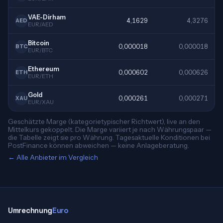
VAE-Dirham
4,1629
4,3276
AED
EUR/AED
Bitcoin
0,000018
0,000018
BTC
EUR/BTC
Ethereum
0,000602
0,000626
ETH
EUR/ETH
Gold
0,000261
0,000271
XAU
EUR/XAU
Geschätzte Marge (kategorietypischer Richtwert), live an den
Mittelkurs gekoppelt. Die Marge variiert je nach Währungspaar —
die Tabelle zeigt sie pro Währung. Tagesaktuelle Konditionen bei
PostFinance können abweichen — keine Anlageberatung.
← Alle Anbieter im Vergleich
Umrechnung
Euro