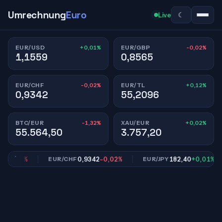
Umrechnung
Euro
☾
Live
+0,01%
-0,02%
EUR/USD
EUR/GBP
1,1559
0,8565
-0,02%
+0,12%
EUR/CHF
EUR/TL
0,9342
55,2096
-1,32%
+0,02%
BTC/EUR
XAU/EUR
55.564,50
3.757,20
5
-0,02%
0,9342
-0,02%
182,40
+0,01%
EUR/CHF
EUR/JPY