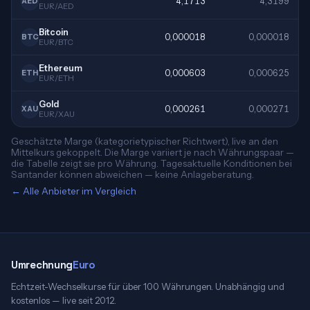
4,1713
4,3199
AED
EUR/AED
Bitcoin
0,000018
0,000018
BTC
EUR/BTC
Ethereum
0,000603
0,000625
ETH
EUR/ETH
Gold
0,000261
0,000271
XAU
EUR/XAU
Geschätzte Marge (kategorietypischer Richtwert), live an den
Mittelkurs gekoppelt. Die Marge variiert je nach Währungspaar —
die Tabelle zeigt sie pro Währung. Tagesaktuelle Konditionen bei
Santander können abweichen — keine Anlageberatung.
← Alle Anbieter im Vergleich
Umrechnung
Euro
Echtzeit-Wechselkurse für über 100 Währungen. Unabhängig und
kostenlos — live seit 2012.