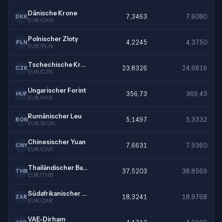
Dänische Krone
7,3463
7,6080
DKK
EUR/DKK
Polnischer Zloty
4,2245
4,3750
PLN
EUR/PLN
Tschechische Krone
23,8326
24,6816
CZK
EUR/CZK
Ungarischer Forint
356,73
369,43
HUF
EUR/HUF
Rumänischer Leu
5,1497
5,3332
RON
EUR/RON
Chinesischer Yuan
7,6631
7,9360
CNY
EUR/CNY
Thailändischer Baht
37,5203
38,8569
THB
EUR/THB
Südafrikanischer Rand
18,3241
18,9768
ZAR
EUR/ZAR
VAE-Dirham