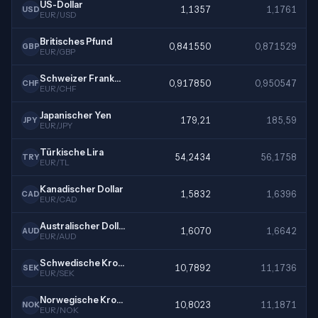
US-Dollar
1,1357
1,1761
USD
EUR/USD
Britisches Pfund
0,841550
0,871529
GBP
EUR/GBP
Schweizer Franken
0,917850
0,950547
CHF
EUR/CHF
Japanischer Yen
179,21
185,59
JPY
EUR/JPY
Türkische Lira
54,2434
56,1758
TRY
EUR/TL
Kanadischer Dollar
1,5832
1,6396
CAD
EUR/CAD
Australischer Dollar
1,6070
1,6642
AUD
EUR/AUD
Schwedische Krone
10,7892
11,1736
SEK
EUR/SEK
Norwegische Krone
10,8023
11,1871
NOK
EUR/NOK