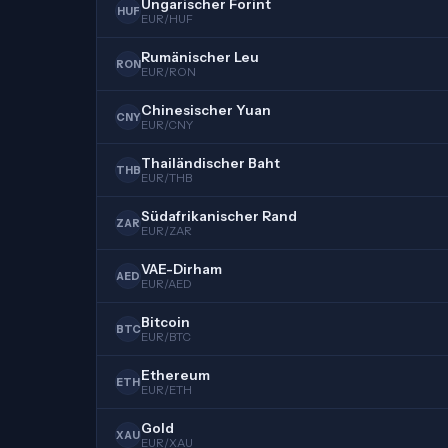
Ungarischer Forint
HUF
EUR/HUF
Rumänischer Leu
RON
EUR/RON
Chinesischer Yuan
CNY
EUR/CNY
Thailändischer Baht
THB
EUR/THB
Südafrikanischer Rand
ZAR
EUR/ZAR
VAE-Dirham
AED
EUR/AED
Bitcoin
BTC
EUR/BTC
Ethereum
ETH
EUR/ETH
Gold
XAU
EUR/XAU