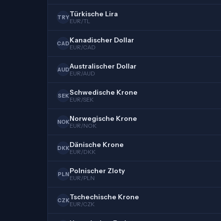
Türkische Lira
TRY
EUR/TL
Kanadischer Dollar
CAD
EUR/CAD
Australischer Dollar
AUD
EUR/AUD
Schwedische Krone
SEK
EUR/SEK
Norwegische Krone
NOK
EUR/NOK
Dänische Krone
DKK
EUR/DKK
Polnischer Zloty
PLN
EUR/PLN
Tschechische Krone
CZK
EUR/CZK