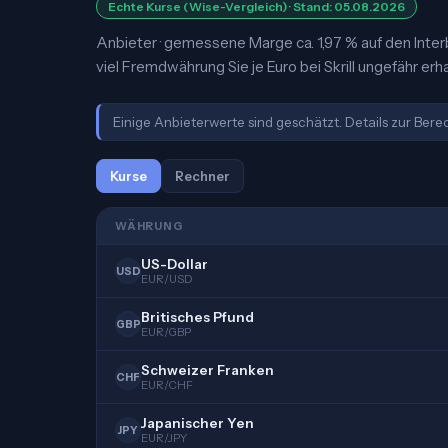
Echte Kurse (Wise-Vergleich) · Stand: 05.08.2026
Anbieter · gemessene Marge ca. 1,97 % auf den Inter
viel Fremdwährung Sie je Euro bei Skrill ungefähr erha
Einige Anbieterwerte sind geschätzt. Details zur Ber
Kurse
Rechner
WÄHRUNG
US-Dollar
USD
EUR/USD
Britisches Pfund
GBP
EUR/GBP
Schweizer Franken
CHF
EUR/CHF
Japanischer Yen
JPY
EUR/JPY