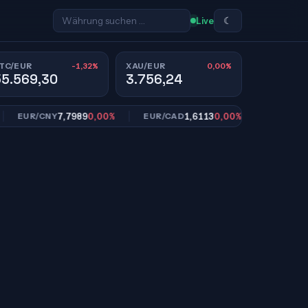
☾
Live
-1,32%
0,00%
TC/EUR
XAU/EUR
55.569,30
3.756,24
7,7989
0,00%
1,6113
0,00%
10
EUR/CNY
EUR/CAD
EUR/SEK