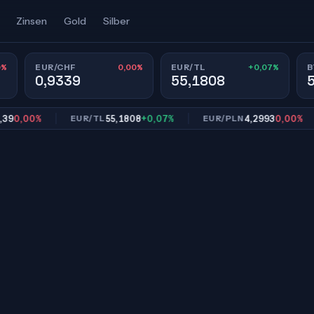
Zinsen
Gold
Silber
0%
0,00%
+0,07%
EUR/CHF
EUR/TL
B
0,9339
55,1808
0,00%
55,1808
+0,07%
4,2993
0,00%
EUR/TL
EUR/PLN