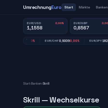
Umrechnung
Euro
Start
Märkte
Banken
0,00%
0,0
EUR/USD
EUR/GBP
1,1558
0,8567
0,8567
0,00%
0,9339
0,00%
182,39
R/GBP
EUR/CHF
EUR/JPY
Start
›
Banken
›
Skrill
Skrill — Wechselkurse