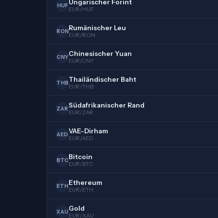
Ungarischer Forint
HUF
EUR/HUF
Rumänischer Leu
RON
EUR/RON
Chinesischer Yuan
CNY
EUR/CNY
Thailändischer Baht
THB
EUR/THB
Südafrikanischer Rand
ZAR
EUR/ZAR
VAE-Dirham
AED
EUR/AED
Bitcoin
BTC
EUR/BTC
Ethereum
ETH
EUR/ETH
Gold
XAU
EUR/XAU