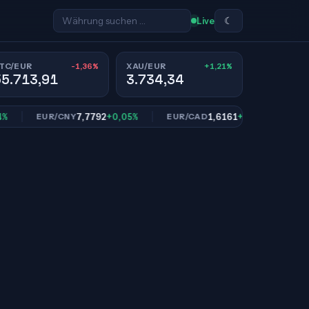
☾
Live
-1,36%
+1,21%
TC/EUR
XAU/EUR
55.713,91
3.734,34
7,7792
+0,05%
1,6161
+0,01%
EUR/CNY
EUR/CAD
EUR/