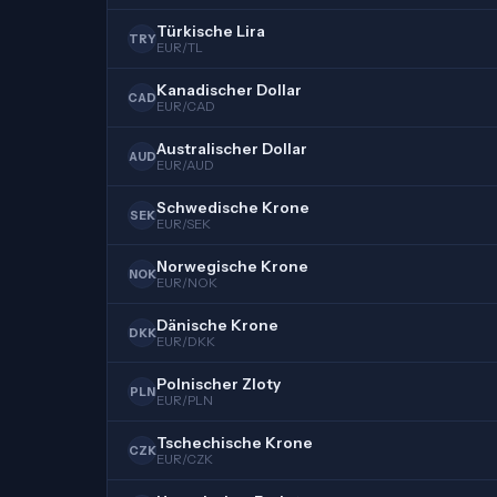
Türkische Lira
TRY
EUR/TL
Kanadischer Dollar
CAD
EUR/CAD
Australischer Dollar
AUD
EUR/AUD
Schwedische Krone
SEK
EUR/SEK
Norwegische Krone
NOK
EUR/NOK
Dänische Krone
DKK
EUR/DKK
Polnischer Zloty
PLN
EUR/PLN
Tschechische Krone
CZK
EUR/CZK