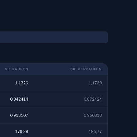
SIE KAUFEN
SIE VERKAUFEN
1,1326
1,1730
0,842414
0,872424
0,918107
0,950813
179,38
185,77