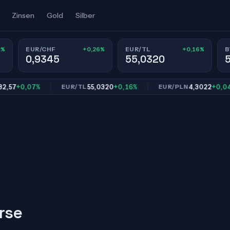
Zinsen
Gold
Silber
2%
+0,26%
+0,16%
EUR/CHF
EUR/TL
B
0,9345
55,0320
57
+0,07%
55,0320
+0,16%
4,3022
+0,04%
EUR/TL
EUR/PLN
rse