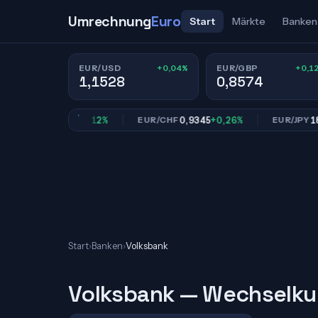
Umrechnung
Euro
Start
Märkte
Banken
+0,04%
+0,1
EUR/USD
EUR/GBP
1,1528
0,8574
0,8574
+0,12%
0,9345
+0,26%
182,
R/GBP
EUR/CHF
EUR/JPY
Start
›
Banken
›
Volksbank
Volksbank — Wechselku