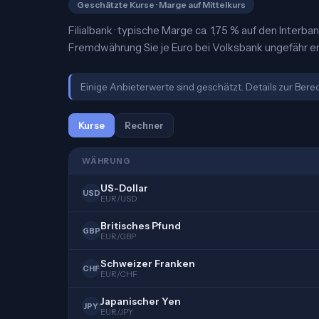
Geschätzte Kurse · Marge auf Mittelkurs
Filialbank · typische Marge ca. 1,75 % auf den Interba
Fremdwährung Sie je Euro bei Volksbank ungefähr er
Einige Anbieterwerte sind geschätzt. Details zur Ber
Kurse
Rechner
WÄHRUNG
US-Dollar
USD
EUR/USD
Britisches Pfund
GBP
EUR/GBP
Schweizer Franken
CHF
EUR/CHF
Japanischer Yen
JPY
EUR/JPY