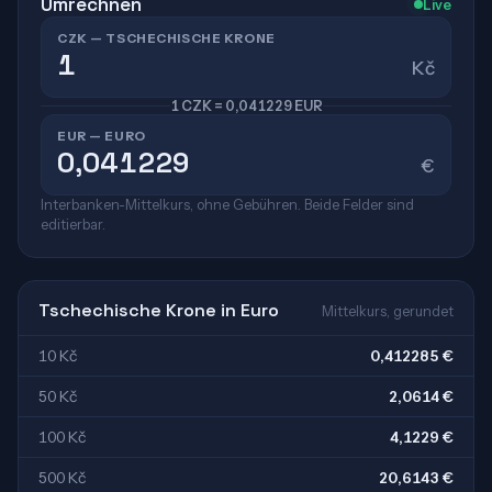
Umrechnen
Live
CZK — TSCHECHISCHE KRONE
Kč
1 CZK = 0,041229 EUR
EUR — EURO
€
Interbanken-Mittelkurs, ohne Gebühren. Beide Felder sind
editierbar.
Tschechische Krone in Euro
Mittelkurs, gerundet
10 Kč
0,412285 €
50 Kč
2,0614 €
100 Kč
4,1229 €
500 Kč
20,6143 €