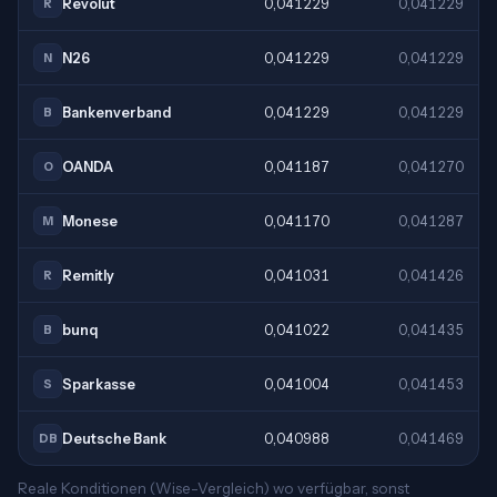
Revolut
0,041229
0,041229
R
N26
0,041229
0,041229
N
Bankenverband
0,041229
0,041229
B
OANDA
0,041187
0,041270
O
Monese
0,041170
0,041287
M
Remitly
0,041031
0,041426
R
bunq
0,041022
0,041435
B
Sparkasse
0,041004
0,041453
S
Deutsche Bank
0,040988
0,041469
DB
Reale Konditionen (Wise-Vergleich) wo verfügbar, sonst