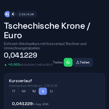
Kč
€
CZK/EUR
Tschechische Krone /
Euro
Echtzeit-Wechselkurs mit Kursverlauf, Rechner und
Umrechnungstabellen.
0,041229
Teilen:
Teilen
▲ +0,00%
aktualisiert sekündlich
Kursverlauf
Interbanken-Mittelkurs · CZK/EUR
1T
1W
1M
1J
5J
0,041229
9. Aug. 2026