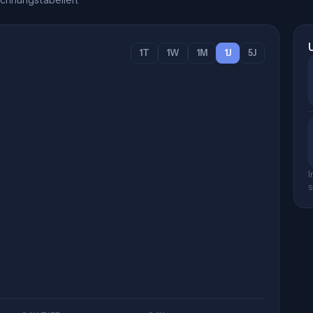
chnungstabellen.
1T
1W
1M
1J
5J
I
s