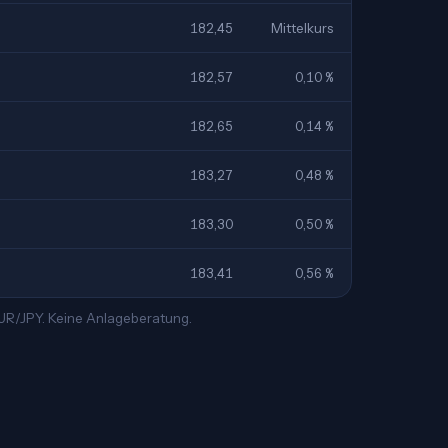
182,45
Mittelkurs
182,57
0,10 %
182,65
0,14 %
183,27
0,48 %
183,30
0,50 %
183,41
0,56 %
EUR/JPY. Keine Anlageberatung.