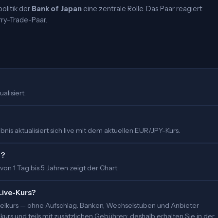
olitik der
Bank of Japan
eine zentrale Rolle. Das Paar reagiert
rry-Trade-Paar.
alisiert.
is aktualisiert sich live mit dem aktuellen EUR/JPY-Kurs.
t?
 von 1 Tag bis 5 Jahren zeigt der Chart.
Live-Kurs?
ittelkurs — ohne Aufschlag. Banken, Wechselstuben und Anbieter
urs und teils mit zusätzlichen Gebühren; deshalb erhalten Sie in der