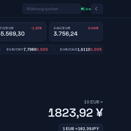
☾
Live
-1,32%
0,00%
TC/EUR
XAU/EUR
55.569,30
3.756,24
7,7989
0,00%
1,6113
0,00%
10,95
UR/CNY
EUR/CAD
EUR/SEK
10 EUR =
1823,92
¥
1 EUR =
182,39
JPY