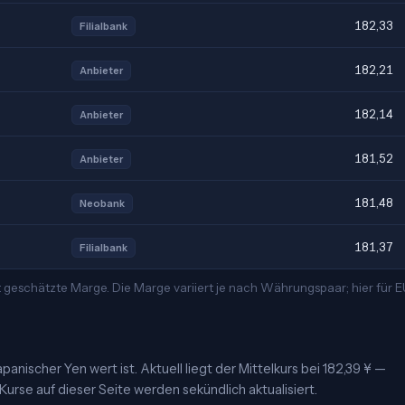
182,33
Filialbank
182,21
Anbieter
182,14
Anbieter
181,52
Anbieter
181,48
Neobank
181,37
Filialbank
 geschätzte Marge. Die Marge variiert je nach Währungspaar; hier für 
panischer Yen wert ist. Aktuell liegt der Mittelkurs bei 182,39 ¥ —
urse auf dieser Seite werden sekündlich aktualisiert.