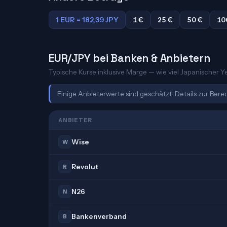
1 EUR = 182,39 JPY
1 €
25 €
50 €
10
EUR/JPY bei Banken & Anbietern
Typische Kurse inklusive Marge — wie viel Japanischer Ye
Einige Anbieterwerte sind geschätzt. Details zur Ber
ANBIETER
Wise
W
Revolut
R
N26
N
Bankenverband
B