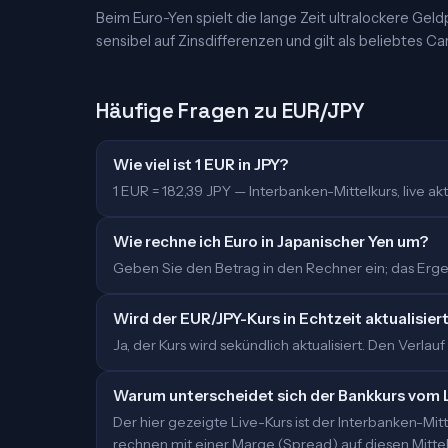
Beim Euro-Yen spielt die lange Zeit ultralockere Geldp
sensibel auf Zinsdifferenzen und gilt als beliebtes Ca
Häufige Fragen zu EUR/JPY
Wie viel ist 1 EUR in JPY?
1 EUR = 182,39 JPY — Interbanken-Mittelkurs, live aktu
Wie rechne ich Euro in Japanischer Yen um?
Geben Sie den Betrag in den Rechner ein; das Ergebn
Wird der EUR/JPY-Kurs in Echtzeit aktualisier
Ja, der Kurs wird sekündlich aktualisiert. Den Verlauf
Warum unterscheidet sich der Bankkurs vom 
Der hier gezeigte Live-Kurs ist der Interbanken-M
rechnen mit einer Marge (Spread) auf diesen Mittelk