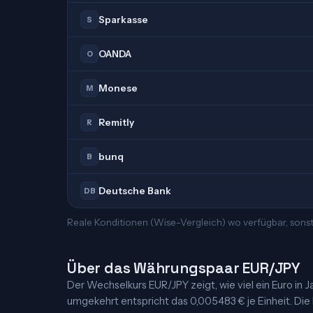
Sparkasse
S
OANDA
O
Monese
M
Remitly
R
bunq
B
Deutsche Bank
DB
Reale Konditionen (Wise-Vergleich) wo verfügbar, sonst
Über das Währungspaar EUR/JPY
Der Wechselkurs EUR/JPY zeigt, wie viel ein Euro in Ja
umgekehrt entspricht das 0,005483 € je Einheit. Die K