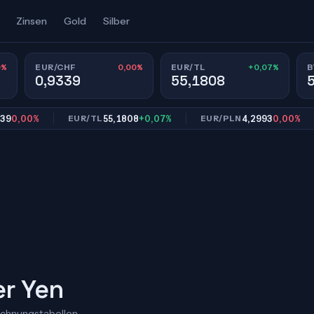
Zinsen
Gold
Silber
0%
0,00%
+0,07%
EUR/CHF
EUR/TL
B
0,9339
55,1808
00%
55,1808
+0,07%
4,2993
0,00%
EUR/TL
EUR/PLN
E
er Yen