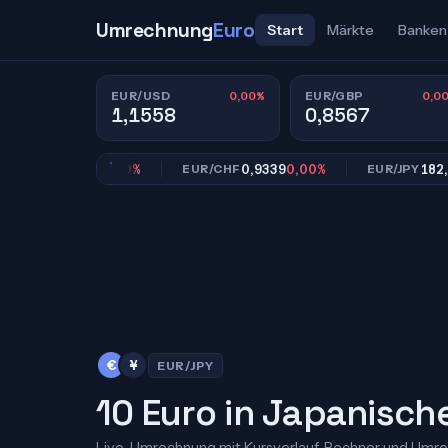
Umrechnung
Euro
Start
Märkte
Banken
0,00%
0,0
EUR/USD
EUR/GBP
1,1558
0,8567
0,8567
0,00%
0,9339
0,00%
182,39
0,
GBP
EUR/CHF
EUR/JPY
€
¥
EUR/JPY
10 Euro in Japanisch