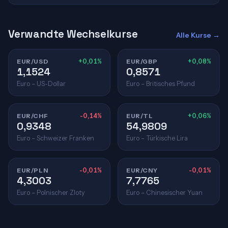
Verwandte Wechselkurse
Alle Kurse →
EUR/USD
+0,01%
EUR/GBP
+0,08%
1,1524
0,8571
Euro – US-Dollar
Euro – Britisches Pfund
EUR/CHF
-0,14%
EUR/TL
+0,06%
0,9348
54,9809
Euro – Schweizer Franken
Euro – Türkische Lira
EUR/PLN
-0,01%
EUR/CNY
-0,01%
4,3003
7,7765
Euro – Polnischer Zloty
Euro – Chinesischer Yuan