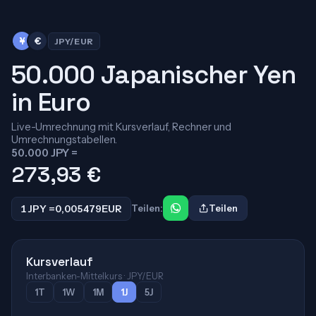
¥
€
JPY/EUR
50.000 Japanischer Yen
in Euro
Live-Umrechnung mit Kursverlauf, Rechner und
Umrechnungstabellen.
50.000 JPY =
273,93
€
1 JPY =
0,005479
EUR
Teilen:
Teilen
Kursverlauf
Interbanken-Mittelkurs · JPY/EUR
1T
1W
1M
1J
5J