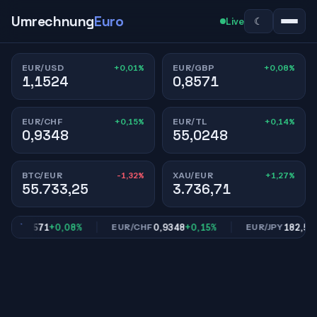
Umrechnung
Euro
☾
Live
+0,01%
+0,08%
EUR/USD
EUR/GBP
1,1524
0,8571
+0,15%
+0,14%
EUR/CHF
EUR/TL
0,9348
55,0248
-1,32%
+1,27%
BTC/EUR
XAU/EUR
55.733,25
3.736,71
0,8571
+0,08%
0,9348
+0,15%
182,53
+0
P
EUR/CHF
EUR/JPY