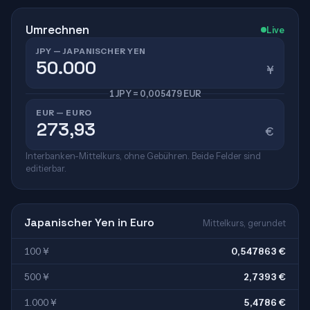
Umrechnen
Live
JPY — JAPANISCHER YEN
¥
1 JPY = 0,005479 EUR
EUR — EURO
€
Interbanken-Mittelkurs, ohne Gebühren. Beide Felder sind
editierbar.
Japanischer Yen in Euro
Mittelkurs, gerundet
100 ¥
0,547863 €
500 ¥
2,7393 €
1.000 ¥
5,4786 €