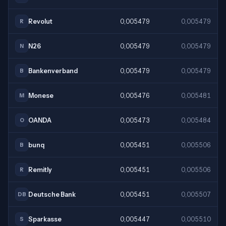
Revolut
0,005479
0,005479
R
N26
0,005479
0,005479
N
Bankenverband
0,005479
0,005479
B
Monese
0,005476
0,005481
M
OANDA
0,005473
0,005484
O
bunq
0,005451
0,005506
B
Remitly
0,005451
0,005506
R
Deutsche Bank
0,005451
0,005507
DB
Sparkasse
0,005447
0,005510
S