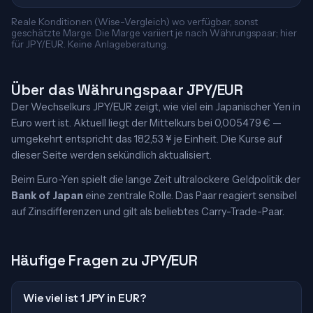
Reale Konditionen (Wise-Vergleich) wo verfügbar, sonst
geschätzte Marge. Die Marge variiert je nach Währungspaar; hier
für JPY/EUR. Keine Anlageberatung.
Über das Währungspaar JPY/EUR
Der Wechselkurs JPY/EUR zeigt, wie viel ein Japanischer Yen in
Euro wert ist. Aktuell liegt der Mittelkurs bei 0,005479 € —
umgekehrt entspricht das 182,53 ¥ je Einheit. Die Kurse auf
dieser Seite werden sekündlich aktualisiert.
Beim Euro-Yen spielt die lange Zeit ultralockere Geldpolitik der
Bank of Japan
eine zentrale Rolle. Das Paar reagiert sensibel
auf Zinsdifferenzen und gilt als beliebtes Carry-Trade-Paar.
Häufige Fragen zu JPY/EUR
Wie viel ist 1 JPY in EUR?